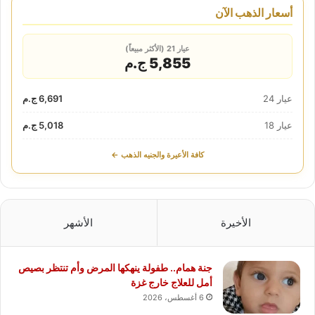
أسعار الذهب الآن
عيار 21 (الأكثر مبيعاً)
5,855 ج.م
عيار 24
6,691 ج.م
عيار 18
5,018 ج.م
كافة الأعيرة والجنيه الذهب ←
الأخيرة
الأشهر
جنة همام.. طفولة ينهكها المرض وأم تنتظر بصيص
أمل للعلاج خارج غزة
6 أغسطس، 2026