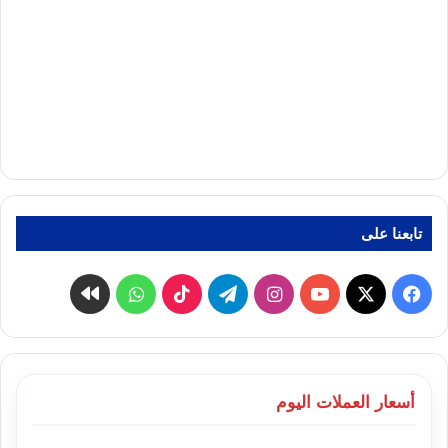
تابعنا على
‫X
فيسبوك
‫YouTube
انستقرام
تيلقرام
‫TikTok
واتساب
كواى
أسعار العملات اليوم