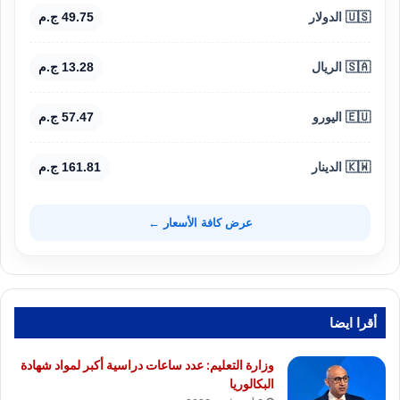
🇺🇸 الدولار
49.75 ج.م
🇸🇦 الريال
13.28 ج.م
🇪🇺 اليورو
57.47 ج.م
🇰🇼 الدينار
161.81 ج.م
عرض كافة الأسعار ←
أقرا ايضا
وزارة التعليم: عدد ساعات دراسية أكبر لمواد شهادة
البكالوريا