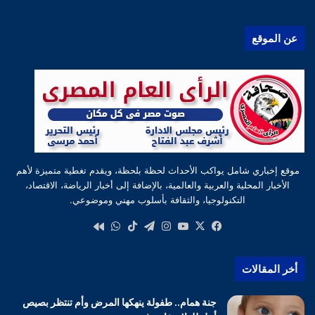
عن الموقع
موقع إخباري شامل يواكب الأحداث لحظة بلحظة، ويقدم تغطية متميزة لأهم
الأخبار المحلية والعربية والعالمية، بالإضافة إلى أخبار الرياضة، الاقتصاد،
التكنولوجيا، والثقافة بأسلوب مهني وموضوعي.
‫X
فيسبوك
‫YouTube
انستقرام
تيلقرام
‫TikTok
واتساب
كواى
أخر المقالات
جنة همام.. طفولة ينهكها المرض وأم تنتظر بصيص