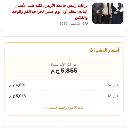
برعاية رئيس جامعة الأزهر.. كلية طب الأسنان
(بنات) تنظم أول يوم علمي لجراحة الفم والوجه
والفكين
6 أغسطس، 2026
أسعار الذهب الآن
عيار 21 (الأكثر مبيعاً)
5,855 ج.م
عيار 24
6,691 ج.م
عيار 18
5,018 ج.م
كافة الأعيرة والجنيه الذهب ←