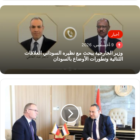
أخبار
9 أغسطس، 2026
وزير الخارجية يبحث مع نظيره السوداني العلاقات
الثنائية وتطورات الأوضاع بالسودان
وزير
التعليم
العالي
يبحث
آفاق
التعاون
المشترك
مع