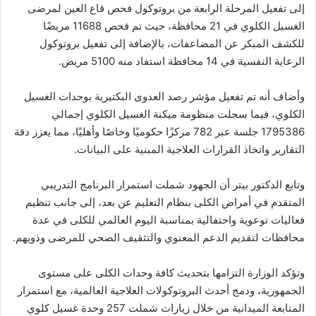
إلى تفعيل المرحلة الرابعة من بروتوكول فحص قاع العين لمرضى
الغسيل الكلوي في 21 محافظة، حيث تم فحص 11688 مريضًا
للكشف المبكر عن المضاعفات، بالإضافة إلى تفعيل بروتوكول
الرعاية النفسية في 14 محافظة استفاد منه 5100 مريض.
وأضاف أنه تم تفعيل مؤشر رصد العدوى البكتيرية بوحدات الغسيل
الكلوي، فيما سجلت منظومة ميكنة الغسيل الكلوي إجمالي
1795386 جلسة عبر 782 مركزًا حكوميًا وخاصًا وأهليًا، مما يعزز دقة
التقارير واتخاذ القرارات العلاجية المبنية على البيانات.
وتابع الدكتور بيتر أن الجهود شملت استمرار البرنامج التدريبي
المتقدم في أمراض الكلى بنظام التعليم عن بعد، إلى جانب تنظيم
فعاليات توعوية واحتفالية بمناسبة اليوم العالمي للكلى في عدة
محافظات لتقديم الدعم المعنوي والتثقيف الصحي للمرضى وذويهم.
وتؤكد الوزارة التزامها بتحديث كافة وحدات الكلى على مستوى
الجمهورية، ودمج أحدث البروتوكولات العلاجية العالمية، مع استمرار
المتابعة الميدانية من خلال زيارات شملت 257 وحدة غسيل كلوي