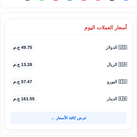
أسعار العملات اليوم
🇺🇸 الدولار
49.75 ج.م
🇸🇦 الريال
13.28 ج.م
🇪🇺 اليورو
57.47 ج.م
🇰🇼 الدينار
161.55 ج.م
عرض كافة الأسعار ←