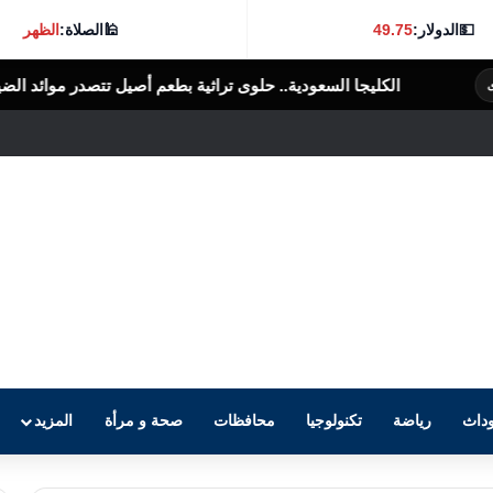
💵
الدولار:
49.75
🕌
الصلاة:
الظهر
السعودية.. حلوى تراثية بطعم أصيل تتصدر موائد الضيافة
الرأى العام المصرى
داث
رياضة
تكنولوجيا
محافظات
صحة و مرأة
المزيد