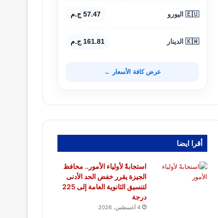
🇪🇺 اليورو
57.47 ج.م
🇰🇼 الدينار
161.81 ج.م
عرض كافة الأسعار ←
أقرا ايضا
استجابةً لأولياء الأمور.. محافظ
الجيزة يقرر خفض الحد الأدنى
لتنسيق الثانوية العامة إلى 225
درجة
4 أغسطس، 2026