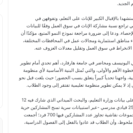
 الجديد.
شهدا بالإقبال الكبير للإناث على التعلم، وتفوقهن في
ي تراجع نسبة مشاركة الإناث في سوق العمل وفقًا للبيانات
إحصاء. ودعا إلى ضرورة مراجعة نموذج النمو المتبع، مؤكدًا أن
اء مناطق استثمارية ومجالات عمل في المحافظات المختلفة،
لانخراط في سوق العمل وتقليل معدلات العزوف عنه.
 اليونيسف ومحاضر في جامعة هارفارد، أهم تحدي أمام تطوير
وة الأهم والأولى، والتي تُمثل البنية الأساسية لأي منظومة
، واجهنا تحدياً كبيراً يتعلق بنسب الحضور؛ حيث بلغت قبل نحو
لذا، كانت الخطوة الأولى هي رفع نسبة الحضور. وبناءً على بيانات وزارة التعليم، والبحث الميداني الذي شارك فيه 12
ألف معلم من جميع المحافظات السبع والعشرين، و2500 قيادي مدرسي -عبر استبيانات سرية تمنح المشاركين حرية
التعبير بشفافية- إلى جانب إجراء مقابلات شخصية ومجموعات نقاشية تجاوز عدد المشاركين فيها 700 فرد؛ أجمعت
لحوظ، وأن الطلاب قد عادوا بالفعل إلى الفصول الدراسية،