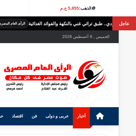
🪙
الذهب:
5,855 ج.م
عاجل
راثي غني بالنكهة والفوائد الغذائية
الكليجا 
الرأى العام المصرى
الخميس , 6 أغسطس 2026
الرئيسية
أخبار
عربى و دولى
فن
اقتصاد
حو