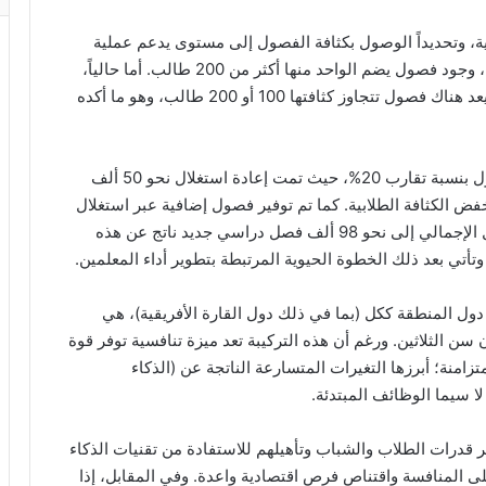
يمية، وتحديداً الوصول بكثافة الفصول إلى مستوى يدعم عملية
التعلم. فمن ضمن التحديات السابقة قبل عامين أو ثلاثة، وجود فصول يضم الواحد منها أكثر من 200 طالب. أما حالياً،
واستناداً إلى مخرجات بحثية وبيانات وزارة التعليم، لم يعد هناك فصول تتجاوز كثافتها 100 أو 200 طالب، وهو ما أكده
ومن الإنجازات البارزة في هذا الصدد، زيادة عدد الفصول بنسبة تقارب 20%، حيث تمت إعادة استغلال نحو 50 ألف
 الكثافة الطلابية. كما تم توفير فصول إضافية عبر استغلال
المساحات الشاغرة بإنشاء حوالي 45 ألف فصل، ليصل الإجمالي إلى نحو 98 ألف فصل دراسي جديد ناتج عن هذه
وتأتي بعد ذلك الخطوة الحيوية المرتبطة بتطوير أداء المعلمين.
دول المنطقة ككل (بما في ذلك دول القارة الأفريقية)، هي
 سن الثلاثين. ورغم أن هذه التركيبة تعد ميزة تنافسية توفر قوة
زامنة؛ أبرزها التغيرات المتسارعة الناتجة عن (الذكاء
ا سيما الوظائف المبتدئة.
ير قدرات الطلاب والشباب وتأهيلهم للاستفادة من تقنيات الذكاء
ى المنافسة واقتناص فرص اقتصادية واعدة. وفي المقابل، إذا