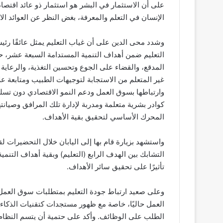
على أن الاستثمار في البشر هو استثمار ذو عائد اقتصاد
الإنسان في التعلم والمعرفة، بغض النظر عن العوائد ال
وشدد محى الدين على أن غياب التعليم يمثل عائقًا رئيس
التعليم ضمن أهداف التنمية المستدامة السبعة عشر، حي
المدقع، والقضاء على الجوع وتحسين التغذية، والرعاية
غير المتعلم من الاستجابة لتوجيهات الطبيب ومتابعة علا
وارتباطها بسوق العمل ودعم النمو الاقتصادي دون تسلح
كوادر بشرية متعلمة ومدربة لإدارة تلك المرافق وصيانته
المحرك الأساسي لتحقيق بقية الأهداف.
واستشهد بزيارة قام بها إلى اليابان خلال التحضيرات
التشابك بين الهدف الرابع (التعليم) وبقية أهداف التنمية
تأثيرًا على تحقيق سائر الأهداف.
وعلى صعيد ارتباط جودة التعليم بمتطلبات سوق العمل
العمل حاليًا، خاصة مع ظهور مستجدات كتقنيات الذكا
الطلب على الوظائف. وأكد على حتمية أن يتسم النظام الت