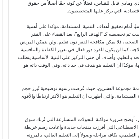
ي ومادي قابل للقياس، فضلاً عن كونه حقًا أصيلاً من حقوق
اقتصادية التي يركز عليها المتخصصون.
يًا أمام تحقيق أهداف التنمية المستدامة، مؤكدا على أهمية
ث تم تخصيصه كـ “الهدف الرابع”، بعد القضاء على الفقر
 الصحية، فلا يمكن مكافحة الفقر دون تعليم، ولن يتمكن المريض
جه، كما لن يكون للفرد دور فعال في تعزيز الكفاءة والتنافسية
ه بالتعليم. وأضاف أن حتى التركيز على البنية الأساسية يتطلب
ا، مؤكدًا أن التعليم هو هدف في حد ذاته، وفي الوقت ذاته هو
 لقمة مجموعة العشرين، حيث عُرضت رسوم توضيحية تُبرز حجم
 المستدامة، والتي أظهرت أن التعليم هو الأكثر ارتباطًا والأقوى
، أوضح ضرورة مواكبة التحولات المتسارعة التي تُربك سوق
ء الاصطناعي التي أفرزت منتجات جديدة وأعادت رسم خريطة
عليمي، بكافة مراحله وصولاً إلى التعليم العالي، بالمرونة