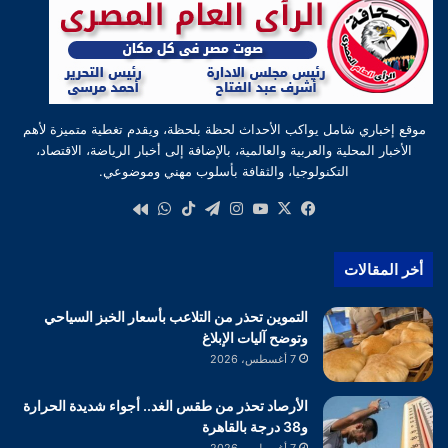
موقع إخباري شامل يواكب الأحداث لحظة بلحظة، ويقدم تغطية متميزة لأهم
الأخبار المحلية والعربية والعالمية، بالإضافة إلى أخبار الرياضة، الاقتصاد،
التكنولوجيا، والثقافة بأسلوب مهني وموضوعي.
‫X
فيسبوك
‫YouTube
انستقرام
تيلقرام
‫TikTok
واتساب
كواى
أخر المقالات
التموين تحذر من التلاعب بأسعار الخبز السياحي
وتوضح آليات الإبلاغ
7 أغسطس، 2026
الأرصاد تحذر من طقس الغد.. أجواء شديدة الحرارة
و38 درجة بالقاهرة