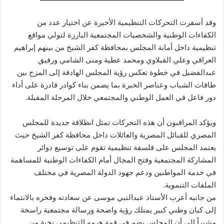
وقد أسفرت التحركات التنظيمية الأخيرة عن اختيار عدد من
الكفاءات الوطنية والشخصيات المجتمعية البارزة لتولي مواقع
تنظيمية داخل أمانة المجلس بمحافظة كفر الشيخ من بينهم إبراهيم
العراقي وعلي القبلاوي ومحمد عطية ومنى الشامي ورفيق
عبدالفضيل في خطوة تعكس رؤية المجلس الهادفة إلى المزج بين
طاقات الشباب وعناصر الخبرة بما يضمن بناء كوادر قادرة على أداء
دور فاعل في العمل الوطني والمجتمعي خلال المرحلة المقبلة.
ويؤكد المراقبون أن هذه التحركات تمثل انطلاقة جديدة للمجلس
المصري للقبائل المصرية والعائلات داخل محافظة كفر الشيخ حيث
يعتمد المجلس على فلسفة تنظيمية تقوم على توسيع دوائر
المشاركة المجتمعية وفتح المجال أمام الكفاءات الوطنية للمساهمة
في خدمة المواطنين ودعم جهود الدولة المصرية في مختلف
الملفات التنموية.
من جانبه أعرب الأستاذ عبدالنبي موسى عن سعادته وفخره بالانتماء
إلى كيان وطني كبير يمتلك رؤية واضحة ورسالة مجتمعية راسخة
مشيراً إلى أن المجلس يضم في قمة هرمه التنظيمي نخبة من