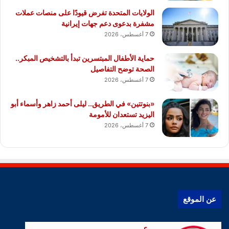
الولايات المتحدة تفرض قيودًا على منصات عملات
مشفرة بدعوى دعم جهات إيرانية
7 أغسطس، 2026
حماية الأطفال المبتسرين تبدأ بالتشخيص المبكر..
الصحة توضح التفاصيل
7 أغسطس، 2026
«بنوتتين» في الطريق.. ليلى أحمد زاهر وأسماء أبو
اليزيد تستعدان للأمومة
7 أغسطس، 2026
عن الموقع