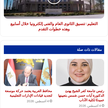
إلكترونيا
خلال
أسابيع
وهذه
خطوات
التعليم: تنسيق الثانوى العام والفنى إلكترونيا خلال أسابيع
التقدم
وهذه خطوات التقدم
مقالات ذات صلة
رئيس جامعة كفر الشيخ يهنئ
محافظ الغربية يعتمد حركة موسعة
الدكتورة آيات حسن شمس بتعيينها
لتجديد قيادات الإدارات التعليمية
عميدةً لكلية الآداب
4 أغسطس، 2026
4 أغسطس، 2026