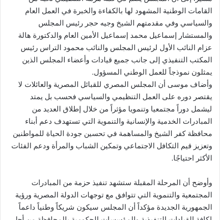
القامات الوطنية المشهود لها بالكفاءة والخبرة في العمل العام
والسياسي وفي مقدمتهم الشيخ وجيه حجر رئيس المجلس
والمستشار إسماعيل محمد إسماعيل الأمين العام والدكتورة هالة
عزام النائب الأول لرئيس المجلس والنائب محمود التراس رئيس
المكتب التنفيذي إلى جانب جميع قيادات وأعضاء المجلس الذين
يمثلون نموذجاً للعمل الوطني المسؤول.
وأضاف موسى أن المجلس المصري للقبائل المصرية والعائلات لا
يقتصر دوره على العمل التنظيمي والسياسي فحسب بل يمتد
ليشمل دوراً مجتمعيا وتنمويا مؤثراً من خلال إطلاق العديد من
المبادرات الخدمية والإنسانية والتنموية التي تستهدف دعم أبناء
محافظة كفر الشيخ والمساهمة في تحسين جودة الحياة للمواطنين
وتعزيز قيم التكافل الاجتماعي وتمكين الشباب والمرأة ودعم الفئات
الأكثر احتياجًا.
وأوضح أن المرحلة المقبلة ستشهد تنفيذ حزمة من المبادرات
المجتمعية والتنموية التي تتوافق مع توجهات الدولة المصرية ورؤية
الجمهورية الجديدة مؤكداً أن المجلس سيكون شريكاً وطنياً داعماً
لكافة القيادات التنفيذية والمؤسسات الحكومية بالمحافظة من أجل