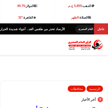
🪙
الذهب:
5,855 ج.م
💵
الدولار:
49.75
🕌
الصلاة:
الظهر
☀️
القاهرة:
32°
عاجل
الأرصاد تحذر من طقس الغد.. أجواء شديدة الحرارة و38 درجة بالقاهرة
ام المصرى
الرئيسية
محافظات
أخر الأخبار