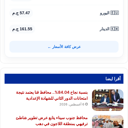
🇪🇺 اليورو
57.47 ج.م
🇰🇼 الدينار
161.55 ج.م
عرض كافة الأسعار ←
أقرا ايضا
بنسبة نجاح 84.04%.. محافظ قنا يعتمد نتيجة
امتحانات الدور الثاني للشهادة الإعدادية
6 أغسطس، 2026
محافظ جنوب سيناء يتابع عرض تطوير شاطئ
ترفيهي بمنطقة اللاجون في دهب