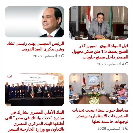
الرئيس السيسى يهنئ رئيسى تشاد
قبل المولد النبوي.. تموين كفر
وبنين بذكرى العيد القومى
الشيخ يضبط 1.5 طن سكر مجهول
3 أغسطس، 2026
المصدر داخل مصنع حلويات
4 أغسطس، 2026
محافظ جنوب سيناء يبحث تحديات
البنك الأهلي المصري يشارك في
المشروعات الاستثمارية ويصدر
مبادرة “حدث بياناتك في مصر” التي
توجيهات حاسمة لحلها
أطلقها البنك المركزي المصري
2 أغسطس، 2026
بالتعاون مع وزارة الخارجية لتيسير