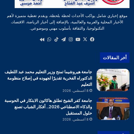
موقع إخباري شامل يواكب الأحداث لحظة بلحظة، ويقدم تغطية متميزة لأهم
الأخبار المحلية والعربية والعالمية، بالإضافة إلى أخبار الرياضة، الاقتصاد،
التكنولوجيا، والثقافة بأسلوب مهني وموضوعي.
‫X
فيسبوك
‫YouTube
انستقرام
تيلقرام
‫TikTok
واتساب
كواى
أخر المقالات
جامعة هيروشيما تمنح وزير التعليم محمد عبد اللطيف
الدكتوراه الفخرية تقديرًا لجهوده في إصلاح منظومة
التعليم
8 أغسطس، 2026
جامعة كفر الشيخ تطلق هاكاثون الابتكار في الحوسبة
والذكاء الاصطناعي 2026.. أفكار الشباب تصنع
حلول المستقبل
8 أغسطس، 2026