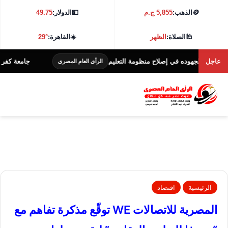
🪙
الذهب:
5,855 ج.م
💵
الدولار:
49.75
🕌
الصلاة:
الظهر
☀️
القاهرة:
29°
عاجل
وده في إصلاح منظومة التعليم
جامعة كفر الشيخ تطلق هاكاثون الابتكا
الرأى العام المصرى
الرئيسية
اقتصاد
المصرية للاتصالات WE توقّع مذكرة تفاهم مع