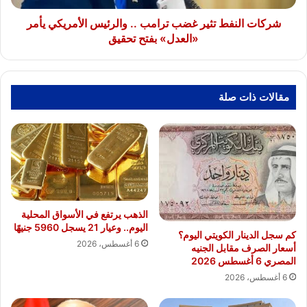
يأمر
«العدل»
شركات النفط تثير غضب ترامب .. والرئيس الأمريكي يأمر
بفتح
«العدل» بفتح تحقيق
تحقيق
مقالات ذات صلة
الذهب يرتفع في الأسواق المحلية
اليوم.. وعيار 21 يسجل 5960 جنيهًا
كم سجل الدينار الكويتي اليوم؟
6 أغسطس، 2026
أسعار الصرف مقابل الجنيه
المصري 6 أغسطس 2026
6 أغسطس، 2026