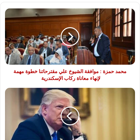
محمد
حمزة
:
موافقة
الشيوخ
علي
مقترحاتنا
خطوة
مهمة
لإنهاء
محمد حمزة : موافقة الشيوخ علي مقترحاتنا خطوة مهمة
معاناة
لإنهاء معاناة ركاب الإسكندرية
ركاب
الإسكندرية
شركات
النفط
تثير
غضب
ترامب
..
والرئيس
الأمريكي