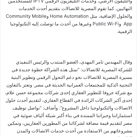
والتليفون الأرضي، وخدمات التليفزيون الرقمي IPTV للمستخدمين
النهائيين. كما تقوم المصرية للاتصالات بتقديم أحدث الخدمات
والحلول الإضافية، مثل Home Automation وCommunity Mobile
App وPublic Wi-Fi وغيرها من أحدث ما توصلت إليه التكنولوجيا
الرقمية.
وقال المهندس تامر المهدى، العضو المنتدب والرئيس التنفيذي
للشركة المصرية للاتصالات: “تمثل هذه الشراكة خطوة جديدة في
مسيرة المصرية للاتصالات نحو دعم التحول الرقمي وتطوير البنية
التحتية الذكية للمجتمعات العمرانية الحديثة في مصر. ونعتز بالتعاون
مع شركة جروفا للتطوير العقاري إحدى شركات مجموعة حسن علام،
إحدى أكبر الشركات الرائدة في القطاع العقاري، لتقديم أحدث حلول
الاتصالات والتكنولوجيا داخل المشروع”. وأضاف: “نواصل توظيف
استثماراتنا وخبراتنا الممتدة في بناء أكبر شبكة ألياف ضوئية في
مصر لتقديم قيمة مضافة لشركائنا من المطورين العقاريين، وتمكين
مشروعاتهم من الاستفادة من أحدث خدمات الاتصالات والمدن