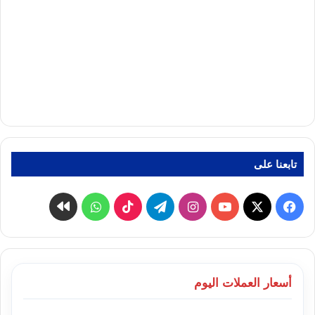
تابعنا على
‫X
فيسبوك
‫YouTube
انستقرام
تيلقرام
‫TikTok
واتساب
كواى
أسعار العملات اليوم