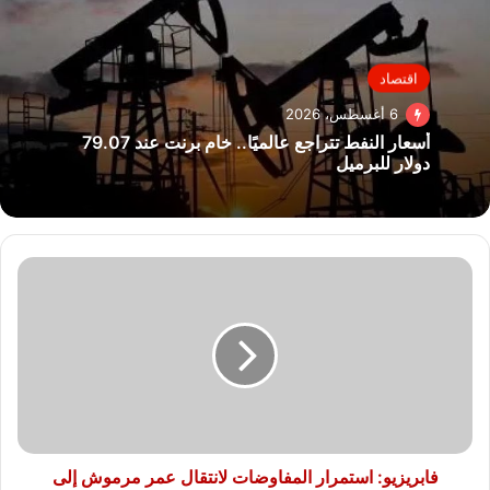
اقتصاد
6 أغسطس، 2026
أسعار النفط تتراجع عالميًا.. خام برنت عند 79.07
دولار للبرميل
فابريزيو:
استمرار
المفاوضات
لانتقال
عمر
مرموش
إلى
مانشستر
سيتي
اليوم.
فابريزيو: استمرار المفاوضات لانتقال عمر مرموش إلى