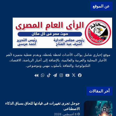
عن الموقع
موقع إخباري شامل يواكب الأحداث لحظة بلحظة، ويقدم تغطية متميزة لأهم
الأخبار المحلية والعربية والعالمية، بالإضافة إلى أخبار الرياضة، الاقتصاد،
التكنولوجيا، والثقافة بأسلوب مهني وموضوعي.
‫X
فيسبوك
‫YouTube
انستقرام
تيلقرام
‫TikTok
واتساب
كواى
أخر المقالات
جوجل تجرى تغييرات فى قيادتها للحاق بسباق الذكاء
الاصطناعى
6 أغسطس، 2026