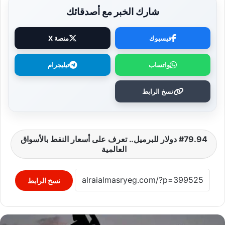
شارك الخبر مع أصدقائك
فيسبوك
منصة X
واتساب
تيليجرام
نسخ الرابط
79.94 دولار للبرميل.. تعرف على أسعار النفط بالأسواق
العالمية
نسخ الرابط