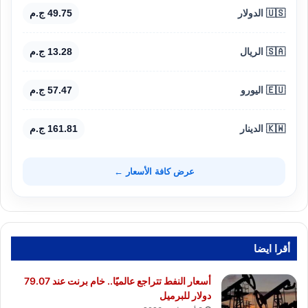
🇺🇸 الدولار
49.75 ج.م
🇸🇦 الريال
13.28 ج.م
🇪🇺 اليورو
57.47 ج.م
🇰🇼 الدينار
161.81 ج.م
عرض كافة الأسعار ←
أقرا ايضا
أسعار النفط تتراجع عالميًا.. خام برنت عند 79.07
دولار للبرميل