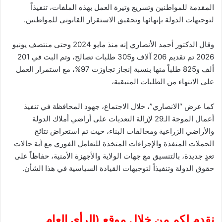
المقدمة للمواطنين وتسريع وتيرة العمل بهذه الملفات، تنفيذاً
لتوجيهات الدولة بإنهائها وتحقيق الاستقرار القانوني للمواطنين.
وقال الدكتور أحمد الأنصاري إنه منذ مايو 2024 وحتى منتصف يونيو
2026 تم تقديم 206 آلاف و305 طلبات تصالح، وتم البت في 201
ألف و825 طلباً منها بنسبة إنجاز تجاوزت 97%، مع استمرار العمل
على الانتهاء من الطلبات المتبقية،
كما عرض “الانصاري”، خلال الاجتماع، جهود المحافظة في تنفيذ
أعمال الموجة الـ29 لإزالة التعديات على أراضي أملاك الدولة
والأراضي الزراعية ومخالفات البناء، حيث تم استعراض نتائج
الحملات المنفذة والإجراءات المتخذة للتعامل الفوري مع أية حالات
تعدٍ جديدة، بالتنسيق مع جهات الولاية والأجهزة الأمنية، حفاظاً على
حقوق الدولة وتنفيذاً لتوجيهات القيادة السياسية في هذا الشأن.
نقدم لكم من خلال موقع (
الرأى العام