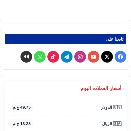
تابعنا على
‫X
فيسبوك
‫YouTube
انستقرام
تيلقرام
‫TikTok
واتساب
كواى
أسعار العملات اليوم
🇺🇸 الدولار
49.75 ج.م
🇸🇦 الريال
13.28 ج.م