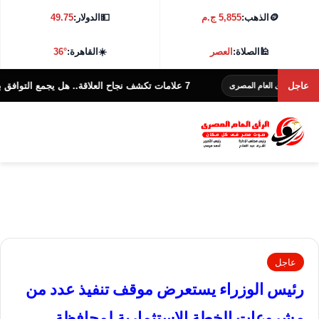
🪙
الذهب:
5,855 ج.م
💵
الدولار:
49.75
🕌
الصلاة:
العصر
☀️
القاهرة:
36°
عاجل
7 علامات تكشف نجاح العلاقة.. هل يجمع التوافق بين الزوجين؟
رأى العام المصرى
عاجل
رئيس الوزراء يستعرض موقف تنفيذ عدد من
مشروعات الخطة الاستثمارية لمحافظة