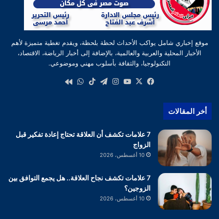
موقع إخباري شامل يواكب الأحداث لحظة بلحظة، ويقدم تغطية متميزة لأهم
الأخبار المحلية والعربية والعالمية، بالإضافة إلى أخبار الرياضة، الاقتصاد،
التكنولوجيا، والثقافة بأسلوب مهني وموضوعي.
‫X
فيسبوك
‫YouTube
انستقرام
تيلقرام
‫TikTok
واتساب
كواى
أخر المقالات
7 علامات تكشف أن العلاقة تحتاج إعادة تفكير قبل
الزواج
10 أغسطس، 2026
7 علامات تكشف نجاح العلاقة.. هل يجمع التوافق بين
الزوجين؟
10 أغسطس، 2026