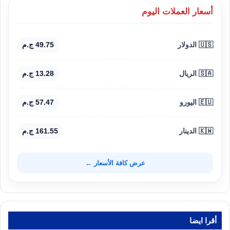
أسعار العملات اليوم
🇺🇸 الدولار
49.75 ج.م
🇸🇦 الريال
13.28 ج.م
🇪🇺 اليورو
57.47 ج.م
🇰🇼 الدينار
161.55 ج.م
عرض كافة الأسعار ←
أقرا ايضا