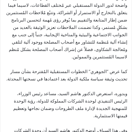
واضحة لدور الدولة المستقبلي عبر مُختلف القطاعات، لاسيما فيما
يتعلق بالتخارج أو الاستمرار أو الشراكة، وتتبُع مُلاحظات المُستثمرين
ضمن إطار المتابعة والتقييم بما يُوفر رؤى مُهمة لتحسين البرنامج
بشكلٍ مُستمر، وكذا تضمنت الملاحظات تعزيز الوثيقة بالعديد من
الجوانب الاجتماعية والبيئية والمناخية الإيجابية، جنباً إلى جنب مع
إنشاء آلية مُنظمة للتشاور مع أصحاب المصلحة ووجود آلية لتلقي
ومُعالجة الشكاوى، فضلاً عن إشراك أصحاب المصلحة بشكل مُنظم
لاسيما المُستثمرين والممولين.
كما عرض “الجوهري” الخطوات المستقبلية المُقترحة بشأن مسار
تحديث وثيقة سياسة ملكية الدولة بعد اعتمادها في نسختها المحدثة.
وبدوره، استعرض الدكتور هاشم السيد، مساعد رئيس الوزراء،
الرئيس التنفيذي لوحدة الشركات المملوكة للدولة، رؤية الوحدة
للمنهجية الجديدة لإدارة ملف الطروحات وضمان نجاحها وتعظيم
قيمتها الاستثمارية.
وفي هذا السياق، أوضح الدكتور هاشم السيد أن وحدة الشركات