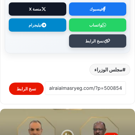
فيسبوك
منصة X
واتساب
تيليجرام
نسخ الرابط
مجلس الوزراء
نسخ الرابط