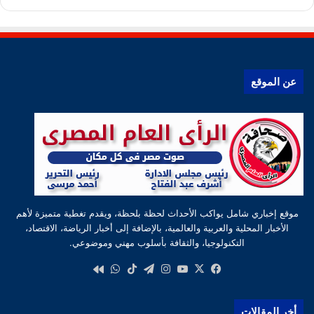
عن الموقع
موقع إخباري شامل يواكب الأحداث لحظة بلحظة، ويقدم تغطية متميزة لأهم
الأخبار المحلية والعربية والعالمية، بالإضافة إلى أخبار الرياضة، الاقتصاد،
التكنولوجيا، والثقافة بأسلوب مهني وموضوعي.
‫X
فيسبوك
‫YouTube
انستقرام
تيلقرام
‫TikTok
واتساب
كواى
أخر المقالات