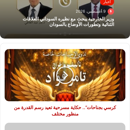
أخبار
9 أغسطس، 2026
وزير الخارجية يبحث مع نظيره السوداني العلاقات
الثنائية وتطورات الأوضاع بالسودان
كرسي
بجناحات”..
حكاية
مسرحية
تعيد
رسم
القدرة
من
منظور
مختلف
كرسي بجناحات”.. حكاية مسرحية تعيد رسم القدرة من
منظور مختلف
وزير