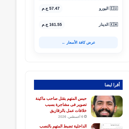
🇪🇺 اليورو
57.47 ج.م
🇰🇼 الدينار
161.55 ج.م
عرض كافة الأسعار ←
أقرا ايضا
حبس المتهم بقتل صاحب ماكينة
تصوير فى مشاجرة بسبب
خلافات عمل بالزقازيق
6 أغسطس، 2026
الداخلية تضبط المتهم بالنصب