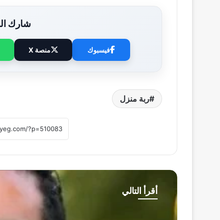
شارك الخ
فيسبوك
منصة X
ربة منزل
أقرأ التالي