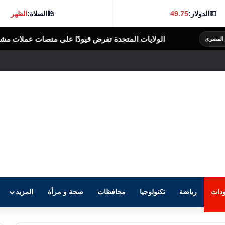
💵
الدولار:
49.75
🕌
الصلاة:
الظهر
ت المتحدة تفرض قيودًا على منصات عملات مشفرة بدعوى دعم جهات إيران
داث
رياضة
تكنولوجيا
محافظات
صحة و مرأة
المزيد