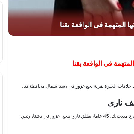
متهمة فى الواقعة بقنا
 خلافات الجيرة بقرية نجع عزوز في دشنا شمال محافظة قنا.
لف نارى
تلقت الأجهزة الأمنية بمديرية أمن قنا، إخطارا يفيد بمصرع مديحه.ك، 45 عاما، بطلق ناري بنجع عزوز في دشنا، وتبين