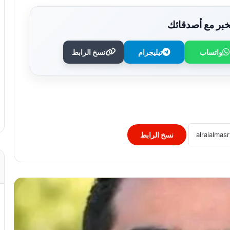
بر مع أصدقائك
واتساب
تيليجرام
نسخ الرابط
حبس المتهم بقتل صاحب ماكينة تصوير فى
مشاجرة بسبب خلافات عمل بالزقازيق
الداخلية تضبط المتهم بالنصب على الطلاب
بزعم توفير شهادات جامعية
نسخ الرابط
رحيل عروس الشرقية في ليلة العمر.. ما
أسباب حدوث السكتة القلبية المفاجئة؟
الإعدام وهتك العرض.. 5 سبتمبر يحسم
أخطر قضيتين فى حياة سارة خليفة