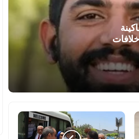
ضبط عملات أجنبية بالسوق السوداء بقيمة 3
ملايين جنيه
كينة
لافات
نجاح قضائى يرسخ مبدأ حماية الأطفال داخل
المؤسسات التعليمية.. عن “برلماني”
انتشال جثة غريق مجهول الهوية من نهر
النيل بمركز المراغة فى سوهاج
تفاصيل إحالة منتحل صفة قاضٍ للمحاكمة
العاجلة بعد النصب على مواطنين
محافظ
مصرع شخص وإصابة 9 آخرين فى انقلاب
القليوبية
سيارة ربع نقل بالطريق الأوسطى
ورئيس
القومية