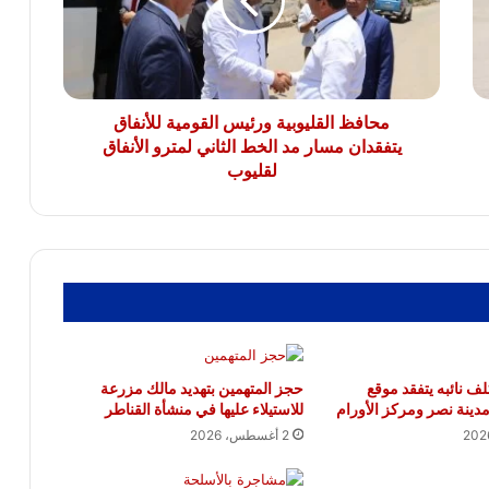
للأنفاق
يتفقدان
ضبط قاتل جاره بسبب خلافات الجيرة
بالبيطاش الإسكندرية
مسار
مد
الخط
الثاني
محافظ القليوبية ورئيس القومية للأنفاق
لمترو
يتفقدان مسار مد الخط الثاني لمترو الأنفاق
الأنفاق
لقليوب
لقليوب
ف نائبه يتفقد موقع
حجز المتهمين بتهديد مالك مزرعة
مدينة نصر ومركز الأورام
للاستيلاء عليها في منشأة القناطر
2 أغسطس، 2026