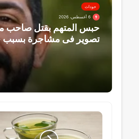
حوداث
6 أغسطس، 2026
حبس المتهم بقتل صاحب ما
تصوير فى مشاجرة بسبب خ
عمل بالزقازيق
خليك
فى
الشاى
الأخضر..