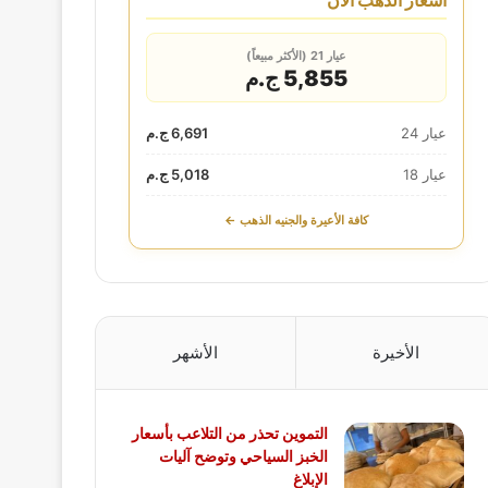
أسعار الذهب الآن
عيار 21 (الأكثر مبيعاً)
5,855 ج.م
عيار 24
6,691 ج.م
عيار 18
5,018 ج.م
كافة الأعيرة والجنيه الذهب ←
الأخيرة
الأشهر
التموين تحذر من التلاعب بأسعار
الخبز السياحي وتوضح آليات
الإبلاغ