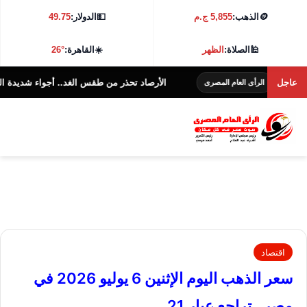
🪙
الذهب:
5,855 ج.م
💵
الدولار:
49.75
🕌
الصلاة:
الظهر
☀️
القاهرة:
26°
عاجل
الأرصاد تحذر من طقس الغد.. أجواء شديدة الحرارة و38 درجة بالقاهرة
الرأى العام المصرى
اقتصاد
سعر الذهب اليوم الإثنين 6 يوليو 2026 في
مصر.. تراجع عيار 21