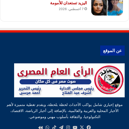
اليزيد تستعدان للأمومة
7 أغسطس، 2026
عن الموقع
موقع إخباري شامل يواكب الأحداث لحظة بلحظة، ويقدم تغطية متميزة لأهم
الأخبار المحلية والعربية والعالمية، بالإضافة إلى أخبار الرياضة، الاقتصاد،
التكنولوجيا، والثقافة بأسلوب مهني وموضوعي.
‫X
فيسبوك
‫YouTube
انستقرام
تيلقرام
‫TikTok
واتساب
كواى