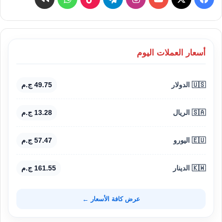
أسعار العملات اليوم
🇺🇸 الدولار
49.75 ج.م
🇸🇦 الريال
13.28 ج.م
🇪🇺 اليورو
57.47 ج.م
🇰🇼 الدينار
161.55 ج.م
عرض كافة الأسعار ←