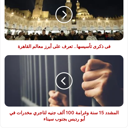
تأسيسها..
تعرف
على
أبرز
معالم
القاهرة
فى ذكرى تأسيسها.. تعرف على أبرز معالم القاهرة
المشدد
15
سنة
وغرامة
100
ألف
جنيه
لتاجري
مخدرات
في
المشدد 15 سنة وغرامة 100 ألف جنيه لتاجري مخدرات في
أبو
أبو رديس بجنوب سيناء
رديس