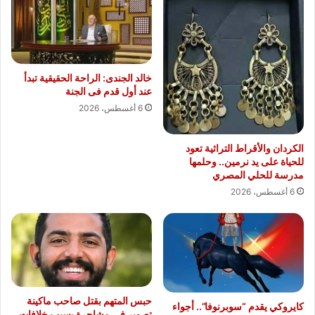
خالد الجندى: الراحة الحقيقية تبدأ
عند أول قدم فى الجنة
6 أغسطس، 2026
الكردان والأقراط التراثية تعود
للحياة على يد نرمين.. وحلمها
مدرسة للحلي المصري
6 أغسطس، 2026
حبس المتهم بقتل صاحب ماكينة
كايروكي يقدم “سوبرنوفا”.. أجواء
تصوير فى مشاجرة بسبب خلافات