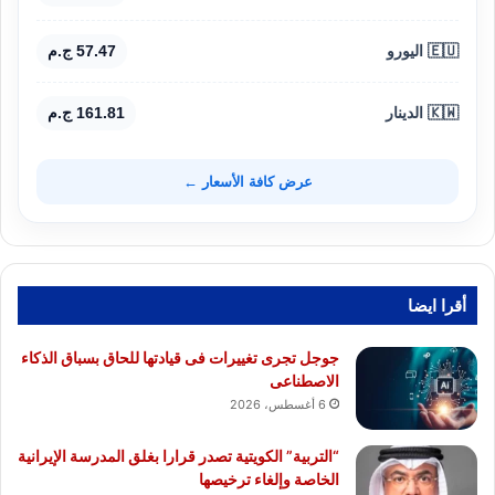
🇪🇺 اليورو
57.47 ج.م
🇰🇼 الدينار
161.81 ج.م
عرض كافة الأسعار ←
أقرا ايضا
جوجل تجرى تغييرات فى قيادتها للحاق بسباق الذكاء
الاصطناعى
6 أغسطس، 2026
“التربية” الكويتية تصدر قرارا بغلق المدرسة الإيرانية
الخاصة وإلغاء ترخيصها