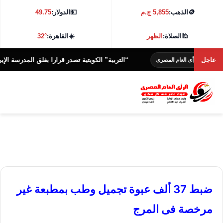
🪙
الذهب:
5,855 ج.م
💵
الدولار:
49.75
🕌
الصلاة:
الظهر
☀️
القاهرة:
32°
عاجل
“التربية” الكويتية تصدر قرارا بغلق المدرسة الإيرانية الخاص
أى العام المصرى
ضبط 37 ألف عبوة تجميل وطب بمطبعة غير
مرخصة فى المرج