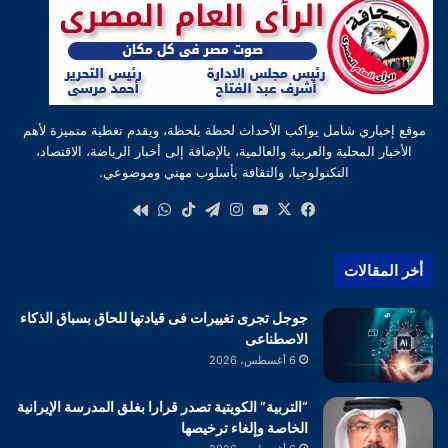
موقع إخباري شامل يواكب الأحداث لحظة بلحظة، ويقدم تغطية متميزة لأهم
الأخبار المحلية والعربية والعالمية، بالإضافة إلى أخبار الرياضة، الاقتصاد،
التكنولوجيا، والثقافة بأسلوب مهني وموضوعي.
‫X
فيسبوك
‫YouTube
انستقرام
تيلقرام
‫TikTok
واتساب
كواى
أخر المقالات
جوجل تجرى تغييرات فى قيادتها للحاق بسباق الذكاء
الاصطناعى
6 أغسطس، 2026
“التربية” الكويتية تصدر قرارا بغلق المدرسة الإيرانية
الخاصة وإلغاء ترخيصها