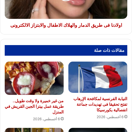
والابتزاز
الالكترونى
اولادنا فى طريق الدمار والهلاك الاطفال والابتزاز الالكترونى
مقالات ذات صلة
النيابة الفرنسية لمكافحة الإرهاب
من غير خميرة ولا وقت طويل..
تفتح تحقيقا فى تهديدات جماعة
طريقة عمل بيتزا الجبن القريش في
انفصالية بكورسيكا
المنزل
6 أغسطس، 2026
6 أغسطس، 2026