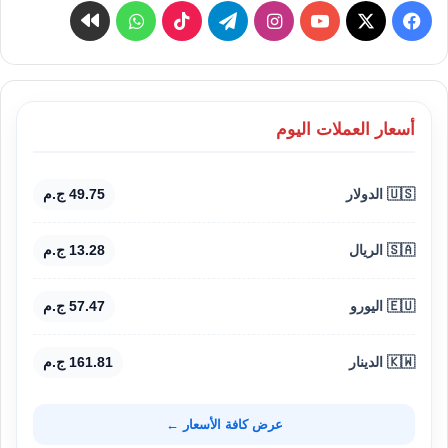
‫X
فيسبوك
‫YouTube
انستقرام
تيلقرام
‫TikTok
واتساب
كواى
أسعار العملات اليوم
🇺🇸 الدولار
49.75 ج.م
🇸🇦 الريال
13.28 ج.م
🇪🇺 اليورو
57.47 ج.م
🇰🇼 الدينار
161.81 ج.م
عرض كافة الأسعار ←