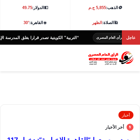
🪙
الذهب:
5,855 ج.م
💵
الدولار:
49.75
🕌
الصلاة:
الظهر
☀️
القاهرة:
30°
عاجل
“التربية” الكويتية تصدر قرارا بغلق المدرسة الإيرانية الخاص
رأى العام المصرى
أخبار
أخر الأخبار