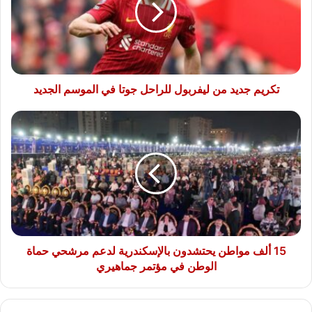
للراحل
جوتا
في
الموسم
الجديد
تكريم جديد من ليفربول للراحل جوتا في الموسم الجديد
15
ألف
مواطن
يحتشدون
بالإسكندرية
لدعم
مرشحي
حماة
الوطن
في
15 ألف مواطن يحتشدون بالإسكندرية لدعم مرشحي حماة
مؤتمر
الوطن في مؤتمر جماهيري
جماهيري