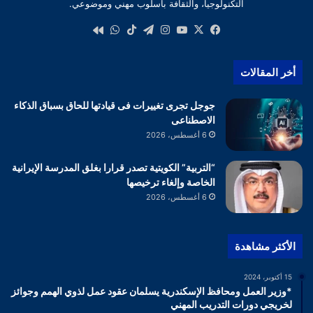
التكنولوجيا، والثقافة بأسلوب مهني وموضوعي.
‫X
فيسبوك
‫YouTube
انستقرام
تيلقرام
‫TikTok
واتساب
كواى
أخر المقالات
جوجل تجرى تغييرات فى قيادتها للحاق بسباق الذكاء
الاصطناعى
6 أغسطس، 2026
“التربية” الكويتية تصدر قرارا بغلق المدرسة الإيرانية
الخاصة وإلغاء ترخيصها
6 أغسطس، 2026
الأكثر مشاهدة
15 أكتوبر، 2024
*وزير العمل ومحافظ الإسكندرية يسلمان عقود عمل لذوي الهمم وجوائز
لخريجي دورات التدريب المهني