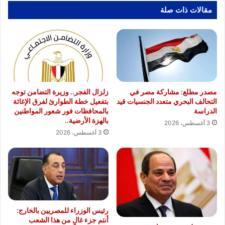
مقالات ذات صلة
مصدر مطلع: مشاركة مصر في
زلزال الفجر.. وزيرة التضامن توجه
التحالف البحري متعدد الجنسيات قيد
بتفعيل خطة الطوارئ لفرق الإغاثة
الدراسة
بالمحافظات فور شعور المواطنين
بالهزة الأرضية..
3 أغسطس، 2026
3 أغسطس، 2026
رئيس الوزراء للمصريين بالخارج:
أنتم جزء غالٍ من هذا الشعب