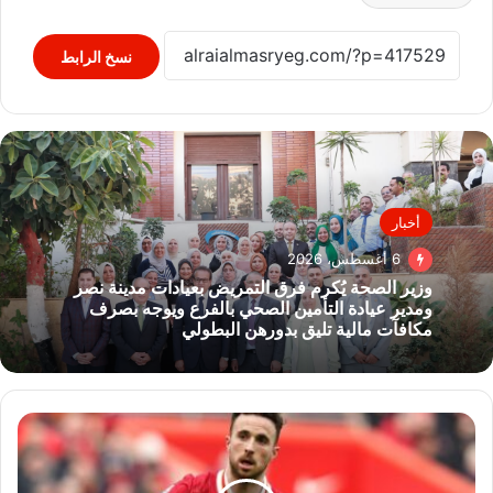
نسخ الرابط
أخبار
6 أغسطس، 2026
وزير الصحة يُكرم فرق التمريض بعيادات مدينة نصر
ومدير عيادة التأمين الصحي بالفرع ويوجه بصرف
مكافآت مالية تليق بدورهن البطولي
تكريم
جديد
من
ليفربول