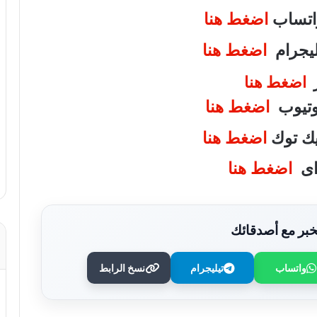
واتساب
اضغط هنا
تليجرام
اضغط هنا
ر
اضغط هنا
يوتيوب
اضغط هنا
تيك توك
اضغط هنا
واى
اضغط هنا
بر مع أصدقائك
واتساب
تيليجرام
نسخ الرابط
قريعي: يفوز بجائزة دينق قوج للكتابة
التوثيقية في دورتها الأولى