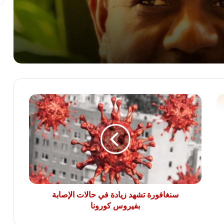
جنة همام.. طفولة ينهكها المرض وأم تنتظر
بصيص أمل للعلاج خارج غزة
لمواجهة تهديدات ترامب.. تجنيد إلزامى ممتد
فى الدنمارك ونشر 100 جندي لأول مرة
سنغافورة
بين الحرب والسلام.. هل تنجح الجهود
تشهد
الأممية فى إنهاء أزمة السودان؟
زيادة
في
حالات
الإصابة
الأردن يؤيد بيان مصر وقطر وتركيا بإدانة
بفيروس
الانتهاكات الإسرائيلية فى غزة
كورونا
سنغافورة تشهد زيادة في حالات الإصابة
بفيروس كورونا