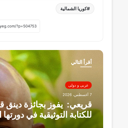
كوريا الشمالية
أقرأ التالي
عربى و دولى
7 أغسطس، 2026
قريعي: يفوز بجائزة دينق ق
للكتابة التوثيقية في دورتها ا