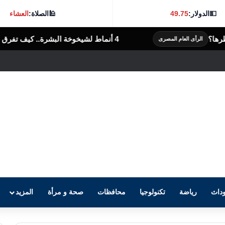
💵
الدولار:
49.75
🕌
الصلاة:
العشاء
4 أنماط لشيخوخة البشرة.. كيف تفرق بين التجاعيد والترهل والغور؟
داث
رياضة
تكنولوجيا
محافظات
صحة و مرأة
المزيد