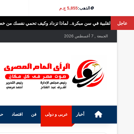
🪙
الذهب:
5,855 ج.م
عاجل
ن مبكرة.. لماذا تزداد وكيف تحمي نفسك من خطرها؟
الرأى العام المصرى
الجمعة , 7 أغسطس 2026
الرئيسية
أخبار
عربى و دولى
فن
اقتصاد
حو