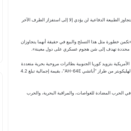
اوز الطبيعة الدفاعية لن يؤدي إلا إلى استفزاز الطرف الآخر
«تكمن خطورة مثل هذا التسلح والبيع في حقيقة أنهما يتجاوزان
ريقة محددة تهدف إلى شن هجوم عسكري على دول معينة».
أمريكية بتزويد كوريا الجنوبية بطائرات مروحية بحرية متعددة
المهام من طراز “MH-60R” وبرنامج تحديث لطائرات الهليكوبتر من طراز “أباتشي AH-64E”، بقيمة إجمالية تبلغ 4.2
ة تُستخدم في الحرب المضادة للغواصات، والمراقبة البحرية، والحرب