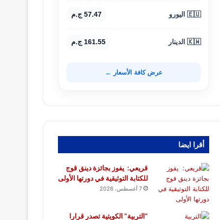
🇪🇺 اليورو
57.47 ج.م
🇰🇼 الدينار
161.55 ج.م
عرض كافة الأسعار ←
أقرا ايضا
قريعي: يفوز بجائزة دينق قوج
للكتابة التوثيقية في دورتها الأولى
7 أغسطس، 2026
“التربية” الكويتية تصدر قرارا