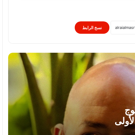
“التربية” الكويتية تصدر قرارا بغلق المدرسة
الإيرانية الخاصة وإلغاء ترخيصها
نسخ الرابط
النيابة الفرنسية لمكافحة الإرهاب تفتح
تحقيقا فى تهديدات جماعة انفصالية
بكورسيكا
الصحف العالمية: صدام ترامب وهيجسيث
بسبب الذخائر.. وقلق بالكونجرس من
شراكة أقوى مع إسرائيل..
لبنان: إصابة 8 أشحاص فى غارة إسرائيلية
على بلدة برج الشمالي
وج
لأولى
لغز اختفاء مجتبى خامنئي يحير الولايات
المتحدة.. خبير: إما مات أو أصبح عاجزا