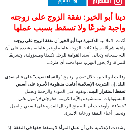
دينا أبو الخير: نفقة الزوج على زوجته
واجبة شرعًا ولا تسقط بسبب عملها
أكدت الإعلامية
الدكتورة دينا أبو الخير
أن
نفقة الزوج على زوجته
واجبة شرعًا
، سواء كانت الزوجة عاملة أو غير عاملة، مشددة على أن
الله سبحانه وتعالى أسند
القوامة للرجل
تكليفًا ومسؤولية، وتشريفًا
للمرأة، ولا يجوز التهرب منها تحت أي ظرف.
وقالت أبو الخير، خلال تقديم برنامج
“وللنساء نصيب”
على قناة
صدى
البلد
، إن
الشريعة الإسلامية أقامت منظومة الأسرة على أسس
تحفظ استقرار البيت
، وتقوم على المودة والرحمة وتحمل
المسؤوليات، مستشهدة بالآية الكريمة:
«الرجال قوامون على
النساء»
. وأوضحت أن الله منح الرجال القدرة على السعي والعمل
وتحمل أعباء النفقة ورعاية الأسرة.
وشددت الإعلامية على أن
عمل المرأة لا يسقط حقها في النفقة
، إذ