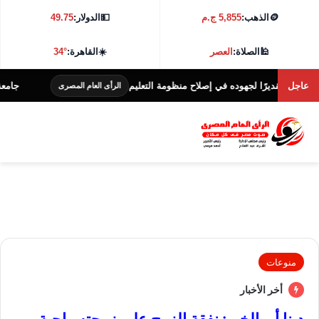
🪙
الذهب:
5,855 ج.م
💵
الدولار:
49.75
🕌
الصلاة:
العصر
☀️
القاهرة:
34°
عاجل
ديرًا لجهوده في إصلاح منظومة التعليم
جامعة كفر الشيخ تطلق هاك
الرأى العام المصرى
منوعات
أخر الأخبار