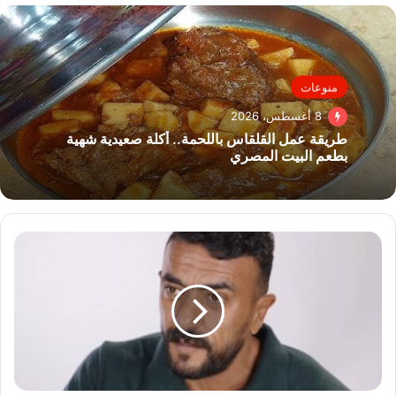
منوعات
8 أغسطس، 2026
طريقة عمل القلقاس باللحمة.. أكلة صعيدية شهية
بطعم البيت المصري
أحمد
العوضي
يكشف
كواليس
مسلسل
«علي
كلاي»
ويثني
على