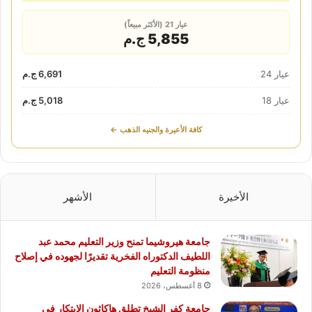
عيار 21 (الأكثر مبيعاً)
5,855 ج.م
عيار 24
6,691 ج.م
عيار 18
5,018 ج.م
كافة الأعيرة والجنيه الذهب ←
الأخيرة
الأشهر
جامعة هيروشيما تمنح وزير التعليم محمد عبد
اللطيف الدكتوراه الفخرية تقديرًا لجهوده في إصلاح
منظومة التعليم
8 أغسطس، 2026
جامعة كفر الشيخ تطلق هاكاثون الابتكار في