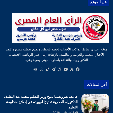
عن الموقع
موقع إخباري شامل يواكب الأحداث لحظة بلحظة، ويقدم تغطية متميزة لأهم
الأخبار المحلية والعربية والعالمية، بالإضافة إلى أخبار الرياضة، الاقتصاد،
التكنولوجيا، والثقافة بأسلوب مهني وموضوعي.
‫X
فيسبوك
‫YouTube
انستقرام
تيلقرام
‫TikTok
واتساب
كواى
أخر المقالات
جامعة هيروشيما تمنح وزير التعليم محمد عبد اللطيف
الدكتوراه الفخرية تقديرًا لجهوده في إصلاح منظومة
التعليم
8 أغسطس، 2026