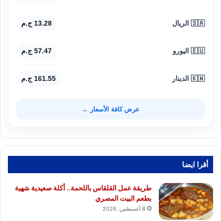
🇸🇦 الريال
13.28 ج.م
🇪🇺 اليورو
57.47 ج.م
🇰🇼 الدينار
161.55 ج.م
عرض كافة الأسعار ←
أقرا ايضا
طريقة عمل القلقاس باللحمة.. أكلة صعيدية شهية
بطعم البيت المصري
8 أغسطس، 2026