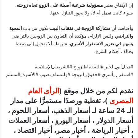
إن الإنفاق يعتبر
مسؤولية شرعية أصيلة على الزوج تجاه زوجته
،
سواء كانت تعمل أم لا، ولا يجوز التنازل عنها.
وأضافت أن
مشاركة الزوجة في نفقات البيت
تكون من باب
المحبة
والتراضي
وليس الإلزام، مؤكدة أن التعاون بين الزوجين بالتراضي
يسهم في تعزيز الاستقرار الأسري
، شريطة ألا يتحول إلى ضغط
يخالف أحكام الشرع.
#دينا_أبو_الخير #النفقة #الزواج #الشريعة_الإسلامية
#استقرار_أسري #حقوق_الزوجة #وللنساء_نصيب #الأسرة_المسلم
نقدم لكم من خلال موقع (
الرأى العام
المصرى
)، تغطية ورصدًا مستمرًّا على مدار
الـ 24 ساعة لـ أسعار الذهب، أسعار اللحوم ،
أسعار الدولار ، أسعار اليورو ، أسعار العملات
، أخبار الرياضة ، أخبار مصر، أخبار اقتصاد ،