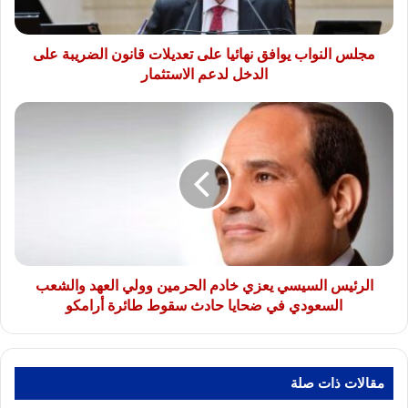
الضريبة
على
الدخل
مجلس النواب يوافق نهائيا على تعديلات قانون الضريبة على
لدعم
الدخل لدعم الاستثمار
الاستثمار
الرئيس
السيسي
يعزي
خادم
الحرمين
وولي
العهد
والشعب
السعودي
في
الرئيس السيسي يعزي خادم الحرمين وولي العهد والشعب
ضحايا
السعودي في ضحايا حادث سقوط طائرة أرامكو
حادث
سقوط
طائرة
أرامكو
مقالات ذات صلة