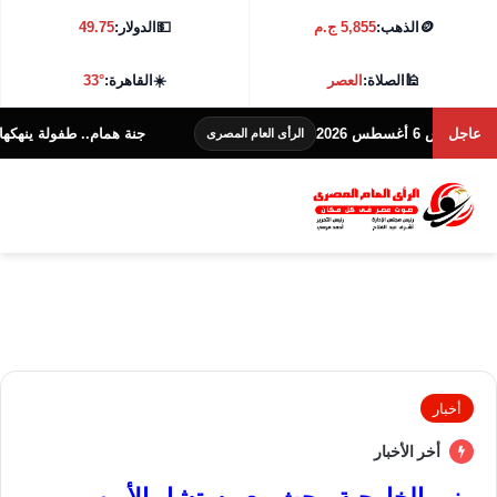
🪙
الذهب:
5,855 ج.م
💵
الدولار:
49.75
🕌
الصلاة:
العصر
☀️
القاهرة:
33°
عاجل
جنة همام.. طفولة ينهكها المرض و
الرأى العام المصرى
أخبار
أخر الأخبار