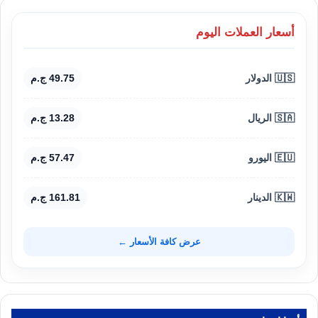
أسعار العملات اليوم
🇺🇸 الدولار
49.75 ج.م
🇸🇦 الريال
13.28 ج.م
🇪🇺 اليورو
57.47 ج.م
🇰🇼 الدينار
161.81 ج.م
عرض كافة الأسعار ←