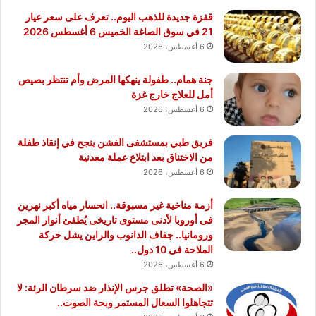
قفزة جديدة للذهب اليوم.. تعرف على سعر عيار
21 في سوق الصاغة الخميس 6 أغسطس 2026
6 أغسطس، 2026
جنة همام.. طفولة ينهكها المرض وأم تنتظر بصيص
أمل للعلاج خارج غزة
6 أغسطس، 2026
فريق طبي بمستشفى الفشن ينجح في إنقاذ طفلة
من الاختناق بعد ابتلاع عملة معدنية
6 أغسطس، 2026
أزمة مناخية غير مسبوقة.. انحسار مياه أكبر نهرين
فى أوروبا لأدنى مستوى تاريخى يُطفئ أنوار المجر
ورومانيا.. جفاف الدانوب والراين يشل حركة
الملاحة فى 10 دول..
6 أغسطس، 2026
«الصحة» تطلق جرس الإنذار ضد سرطان الرئة: لا
تتجاهلوا السعال المستمر وبحة الصوت..