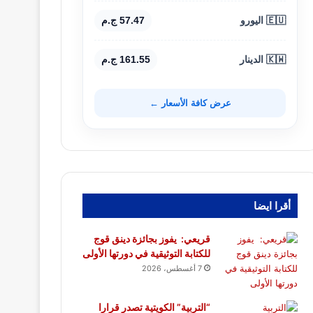
🇪🇺 اليورو
57.47 ج.م
🇰🇼 الدينار
161.55 ج.م
عرض كافة الأسعار ←
أقرا ايضا
قريعي: يفوز بجائزة دينق قوج
للكتابة التوثيقية في دورتها الأولى
7 أغسطس، 2026
“التربية” الكويتية تصدر قرارا