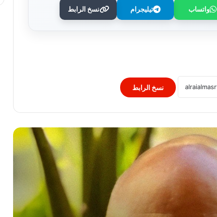
واتساب
تيليجرام
نسخ الرابط
قريعي: يفوز بجائزة دينق قوج للكتابة
التوثيقية في دورتها الأولى
“التربية” الكويتية تصدر قرارا بغلق المدرسة
الإيرانية الخاصة وإلغاء ترخيصها
نسخ الرابط
النيابة الفرنسية لمكافحة الإرهاب تفتح
تحقيقا فى تهديدات جماعة انفصالية
بكورسيكا
الصحف العالمية: صدام ترامب وهيجسيث
بسبب الذخائر.. وقلق بالكونجرس من
شراكة أقوى مع إسرائيل..
لبنان: إصابة 8 أشحاص فى غارة إسرائيلية
على بلدة برج الشمالي