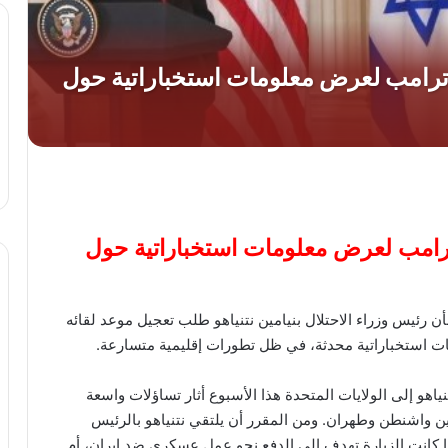
ء ترامب لعرض معلومات استخباراتية حول
أن رئيس وزراء الاحتلال بنيامين نتنياهو طلب تعجيل موعد لقائه
ات استخباراتية محدثة، في ظل تطورات إقليمية متسارعة.
اهو إلى الولايات المتحدة هذا الأسبوع أثار تساؤلات واسعة
 واشنطن وطهران. ومن المقرر أن يلتقي نتنياهو بالرئيس
ذا كانت الزيارة تهدف إلى الدفع نحو عمل عسكري ضد إيران، أم