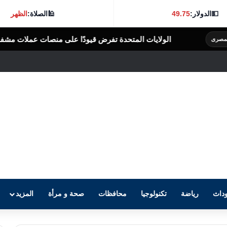
💵
الدولار:
49.75
🕌
الصلاة:
الظهر
متحدة تفرض قيودًا على منصات عملات مشفرة بدعوى دعم جهات إيرانية
ا
داث
رياضة
تكنولوجيا
محافظات
صحة و مرأة
المزيد