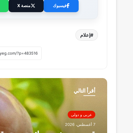
فيسبوك
منصة X
إعلام
أقرأ التالي
عربى و دولى
7 أغسطس، 2026