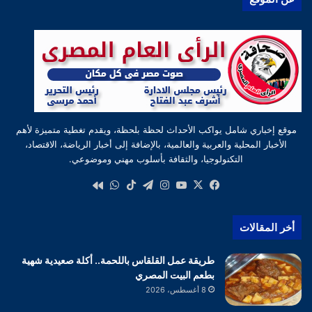
موقع إخباري شامل يواكب الأحداث لحظة بلحظة، ويقدم تغطية متميزة لأهم
الأخبار المحلية والعربية والعالمية، بالإضافة إلى أخبار الرياضة، الاقتصاد،
التكنولوجيا، والثقافة بأسلوب مهني وموضوعي.
‫X
فيسبوك
‫YouTube
انستقرام
تيلقرام
‫TikTok
واتساب
كواى
أخر المقالات
طريقة عمل القلقاس باللحمة.. أكلة صعيدية شهية
بطعم البيت المصري
8 أغسطس، 2026