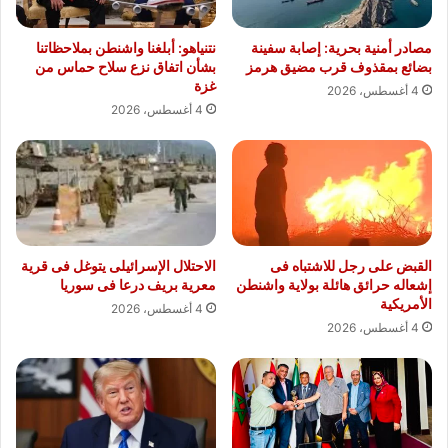
مصادر أمنية بحرية: إصابة سفينة
نتنياهو: أبلغنا واشنطن بملاحظاتنا
بضائع بمقذوف قرب مضيق هرمز
بشأن اتفاق نزع سلاح حماس من
غزة
4 أغسطس، 2026
4 أغسطس، 2026
القبض على رجل للاشتباه فى
الاحتلال الإسرائيلى يتوغل فى قرية
إشعاله حرائق هائلة بولاية واشنطن
معرية بريف درعا فى سوريا
الأمريكية
4 أغسطس، 2026
4 أغسطس، 2026