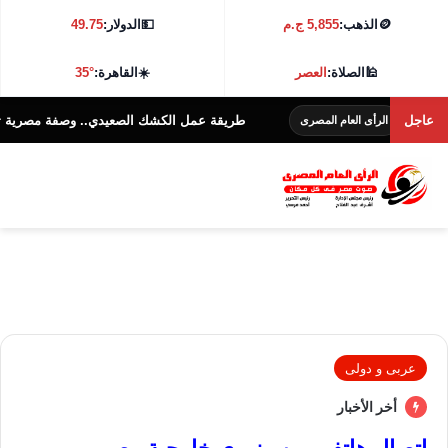
🪙
الذهب:
5,855 ج.م
💵
الدولار:
49.75
🕌
الصلاة:
العصر
☀️
القاهرة:
35°
عاجل
طريقة عمل الكشك الصعيدي.. وصفة مصرية تقليدية بطع
لرأى العام المصرى
عربى و دولى
أخر الأخبار