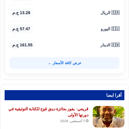
🇸🇦 الريال
13.28 ج.م
🇪🇺 اليورو
57.47 ج.م
🇰🇼 الدينار
161.55 ج.م
عرض كافة الأسعار ←
أقرا ايضا
قريعي: يفوز بجائزة دينق قوج للكتابة التوثيقية في
دورتها الأولى
7 أغسطس، 2026