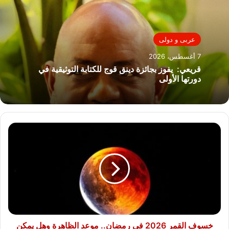
عربى و دولى
7 أغسطس، 2026
قريعي: يفوز بجائزة دينق قوج للكتابة التوثيقية في
دورتها الأولى
خسوف
القمر
2026
في
رمضان..
موعد
الظاهرة
وهل
يمكن
رؤيتها
خسوف القمر 2026 في رمضان.. موعد الظاهرة وهل يمكن