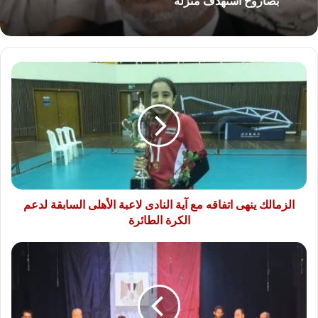
بصاروخ استهدف منزله
الزمالك
ينهى
اتفاقه
مع
آية
النادى
لاعبة
الأهلى
السابقة
لدعم
الزمالك ينهى اتفاقه مع آية النادى لاعبة الأهلى السابقة لدعم
الكرة
الكرة الطائرة
الطائرة
مجلة
حواء
تكرم
أمهات
وزوجات