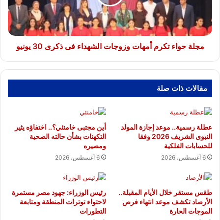
الشهداء
فى
ذكرى
30
يونيو
مجلة حواء تكرم أمهات وزوجات الشهداء فى ذكرى 30 يونيو
مقالات ذات صلة
عطلة رسمية.. موعد إجازة المولد
أين مجتبى خامنئي؟.. اختفاؤه يثير
النبوى الشريف 2026 وفقا
التكهنات بشأن حالته الصحية
للحسابات الفلكية
ومصيره
6 أغسطس، 2026
6 أغسطس، 2026
طقس مستقر خلال الأيام المقبلة..
رئيس الوزراء: جهود مصر مستمرة
الأرصاد تكشف موعد انتهاء فرص
لاحتواء توترات المنطقة ومتابعة
الموجات الحارة
التطورات