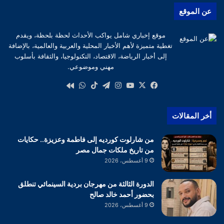
عن الموقع
موقع إخباري شامل يواكب الأحداث لحظة بلحظة، ويقدم
تغطية متميزة لأهم الأخبار المحلية والعربية والعالمية، بالإضافة
إلى أخبار الرياضة، الاقتصاد، التكنولوجيا، والثقافة بأسلوب
مهني وموضوعي.
‫X
فيسبوك
‫YouTube
انستقرام
تيلقرام
‫TikTok
واتساب
كواى
أخر المقالات
من شارلوت كورديه إلى فاطمة وعزيزة.. حكايات
من تاريخ ملكات جمال مصر
9 أغسطس، 2026
الدورة الثالثة من مهرجان بردية السينمائي تنطلق
بحضور أحمد خالد صالح
9 أغسطس، 2026