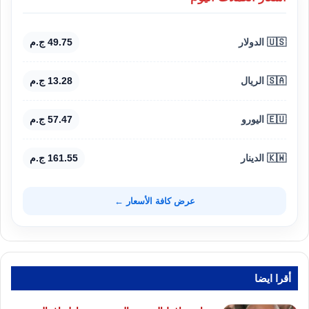
🇺🇸 الدولار
49.75 ج.م
🇸🇦 الريال
13.28 ج.م
🇪🇺 اليورو
57.47 ج.م
🇰🇼 الدينار
161.55 ج.م
عرض كافة الأسعار ←
أقرا ايضا