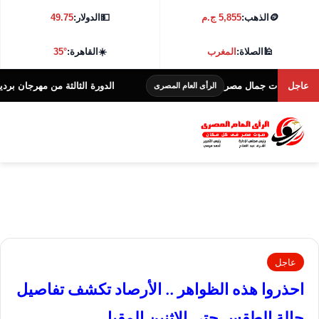
🪙
الذهب:
5,855 ج.م
💵
الدولار:
49.75
🕌
الصلاة:
المغرب
☀️
القاهرة:
35°
عاجل
 ملكات جمال مصر
الدورة الثالثة من مهرجان بردية الس
الرأى العام المصرى
عاجل
احذروا هذه الظواهر .. الأرصاد تكشف تفاصيل
حالة الطقس حتى الإثنين المقبل