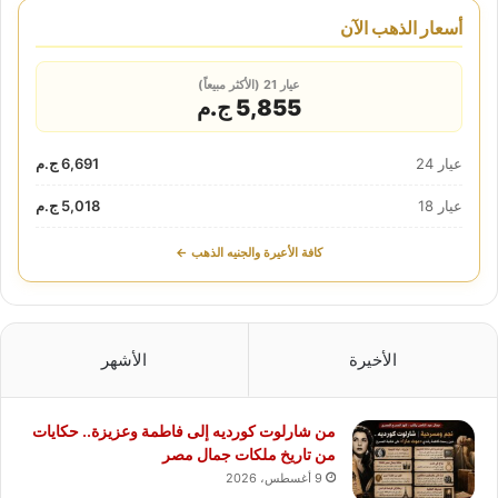
أسعار الذهب الآن
عيار 21 (الأكثر مبيعاً)
5,855 ج.م
عيار 24
6,691 ج.م
عيار 18
5,018 ج.م
كافة الأعيرة والجنيه الذهب ←
الأخيرة
الأشهر
من شارلوت كورديه إلى فاطمة وعزيزة.. حكايات
من تاريخ ملكات جمال مصر
9 أغسطس، 2026