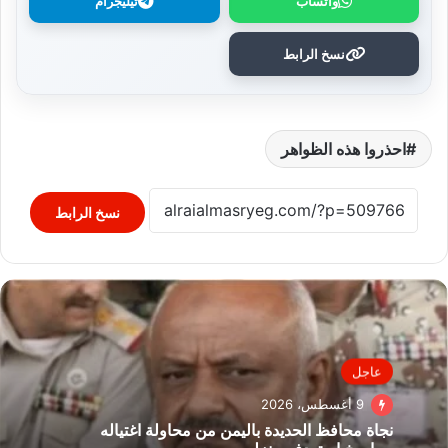
واتساب
تيليجرام
نسخ الرابط
احذروا هذه الظواهر
نسخ الرابط
عاجل
9 أغسطس، 2026
نجاة محافظ الحديدة باليمن من محاولة اغتياله