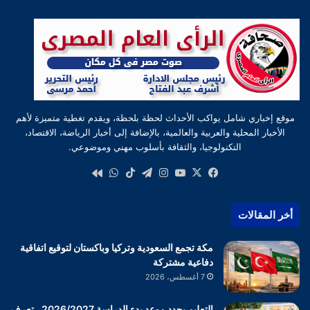
موقع إخباري شامل يواكب الأحداث لحظة بلحظة، ويقدم تغطية متميزة لأهم
الأخبار المحلية والعربية والعالمية، بالإضافة إلى أخبار الرياضة، الاقتصاد،
التكنولوجيا، والثقافة بأسلوب مهني وموضوعي.
‫X
فيسبوك
‫YouTube
انستقرام
تيلقرام
‫TikTok
واتساب
كواى
أخر المقالات
مكة تجمع السعودية وتركيا وباكستان لتوقيع اتفاقية
دفاعية مشتركة
7 أغسطس، 2026
التعليم يحدد موعد بدء الدراسة 2026/2027.. تعرف