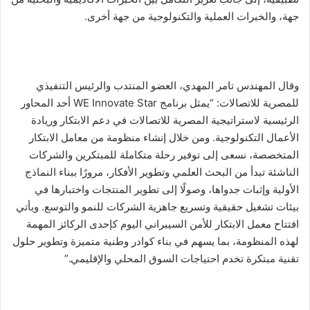
جهة، والخبرات العملية والتكنولوجية من جهة أخرى.
وقال المهندس تامر المهدي، العضو المنتدب والرئيس التنفيذي
للمصرية للاتصالات: “يمثل برنامج WE Innovate Star أحد المحاور
الرئيسية لاستراتيجية المصرية للاتصالات في دعم الابتكار وريادة
الأعمال التكنولوجية. ومن خلال إنشاء منظومة من معامل الابتكار
المتخصصة، نسعى إلى توفير رحلة متكاملة للمبتكرين والشركات
الناشئة تبدأ من البحث العلمي وتطوير الأفكار، مرورًا ببناء النماذج
الأولية وإثبات جدواها، وصولًا إلى تطوير المنتجات واختبارها في
بيئات تشغيل حقيقية وتسريع جاهزية الشركات للنمو والتوسع. ويأتي
افتتاح معمل الابتكار للأمن السيبراني اليوم كإحدى الركائز المهمة
لهذه المنظومة، بما يسهم في بناء كوادر وطنية متميزة وتطوير حلول
تقنية مبتكرة تخدم احتياجات السوق المحلي والإقليمي.”