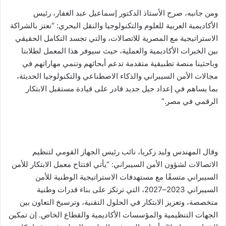
ومن جانبه، صرح الأستاذ الدكتور إسماعيل عبد الغفار، رئيس
الأكاديمية العربية للعلوم والتكنولوجيا والنقل البحري: “نعتز بالشراكة
الاستراتيجية مع المصرية للاتصالات، والتي تجسد التكامل الحقيقي
بين الخبرات الأكاديمية والعملية، حيث سيوفر هذا المعمل لطلابنا
وباحثينا منصة تطبيقية متقدمة تدعم أبحاثهم وتنمي مهاراتهم في
مجالات الأمن السيبراني والذكاء الاصطناعي والتكنولوجيا الحديثة،
بما يساهم في إعداد جيل جديد قادر على قيادة مستقبل الابتكار
الرقمي في مصر.”
وقال المهندس وليد زكريا، نائب رئيس الجهاز القومي لتنظيم
الاتصالات لشؤون الأمن السيبراني: “يأتي افتتاح معمل الابتكار للأمن
السيبراني متسقًا مع مستهدفات الاستراتيجية الوطنية للأمن
السيبراني 2023–2027، التي ترتكز على بناء قدرات وطنية
متخصصة، وتعزيز الابتكار في الحلول التقنية، وترسيخ التعاون بين
الجهات التنظيمية والمؤسسات الأكاديمية والقطاع الخاص. إن تمكين