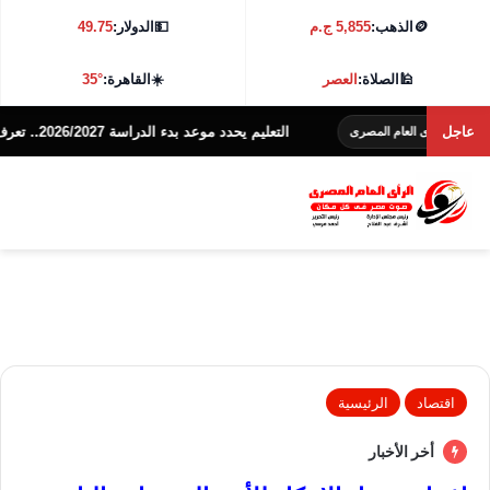
🪙
الذهب:
5,855 ج.م
💵
الدولار:
49.75
🕌
الصلاة:
العصر
☀️
القاهرة:
35°
عاجل
التعليم يحدد موعد بدء الدراسة 2026/2027.. تعرف على التفاصيل
لعام المصرى
اقتصاد
الرئيسية
أخر الأخبار