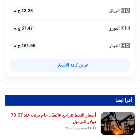
🇸🇦 الريال
13.28 ج.م
🇪🇺 اليورو
57.47 ج.م
🇰🇼 الدينار
161.55 ج.م
عرض كافة الأسعار ←
أقرا ايضا
أسعار النفط تتراجع عالميًا.. خام برنت عند 79.07
دولار للبرميل
6 أغسطس، 2026