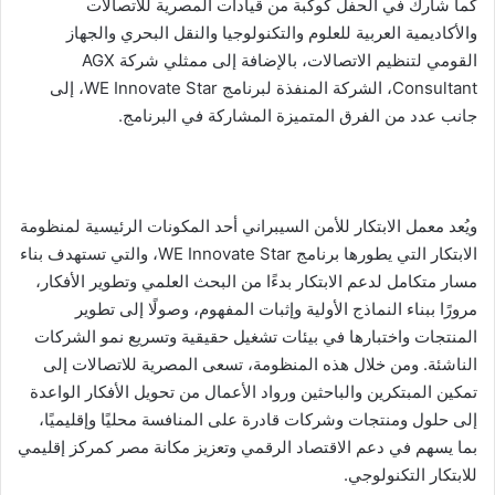
كما شارك في الحفل كوكبة من قيادات المصرية للاتصالات
والأكاديمية العربية للعلوم والتكنولوجيا والنقل البحري والجهاز
القومي لتنظيم الاتصالات، بالإضافة إلى ممثلي شركة AGX
Consultant، الشركة المنفذة لبرنامج WE Innovate Star، إلى
جانب عدد من الفرق المتميزة المشاركة في البرنامج.
ويُعد معمل الابتكار للأمن السيبراني أحد المكونات الرئيسية لمنظومة
الابتكار التي يطورها برنامج WE Innovate Star، والتي تستهدف بناء
مسار متكامل لدعم الابتكار بدءًا من البحث العلمي وتطوير الأفكار،
مرورًا ببناء النماذج الأولية وإثبات المفهوم، وصولًا إلى تطوير
المنتجات واختبارها في بيئات تشغيل حقيقية وتسريع نمو الشركات
الناشئة. ومن خلال هذه المنظومة، تسعى المصرية للاتصالات إلى
تمكين المبتكرين والباحثين ورواد الأعمال من تحويل الأفكار الواعدة
إلى حلول ومنتجات وشركات قادرة على المنافسة محليًا وإقليميًا،
بما يسهم في دعم الاقتصاد الرقمي وتعزيز مكانة مصر كمركز إقليمي
للابتكار التكنولوجي.