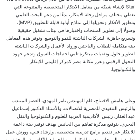
Star لإنشاء شبكة من معامل الابتكار المتخصصة والمتنوعة التي
تغطي مختلف مراحل رحلة الابتكار، بدءًا من دعم البحث العلمي
وتطوير الأفكار وتحويلها إلى نماذج أولية قابلة للتطبيق (MVP)،
وصولًا إلى تطوير المنتجات واختبارها في بيئات تشغيل حقيقية
وتسريع جاهزية الشركات الناشئة للنمو والتوسع. وتوفر هذه المعامل
بيئة متكاملة للطلاب والباحثين ورواد الأعمال والشركات الناشئة
لتطوير حلول وتقنيات مبتكرة تلبي احتياجات السوق وتدعم جهود
التحول الرقمي وتعزز مكانة مصر كمركز إقليمي للابتكار
والتكنولوجيا.
وعلى هامش الافتتاح، قام المهندس تامر المهدي، العضو المنتدب
والرئيس التنفيذي للمصرية للاتصالات، والأستاذ الدكتور إسماعيل
عبد الغفار، رئيس الأكاديمية العربية للعلوم والتكنولوجيا والنقل
البحري. بتوقيع مذكرة تفاهم بين الجانبين بهدف توفير بيئة داعمة
للابتكار عبر تقديم برامج تدريبية متخصصة، وإرشاد فني، وورش عمل
تطبيقية، إلى جانب تعزيز التكامل بين الخبرات الأكاديمية والبحثية من