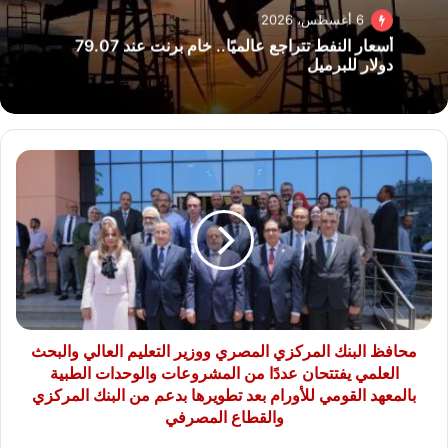
6 أغسطس، 2026
أسعار النفط تتراجع عالميًا.. خام برنت عند 79.07
دولار للبرميل
محافظ
البنك
المركزي
المصري
ووزير
التعليم
العالي
والبحث
العلمي
يفتتحان
محافظ البنك المركزي المصري ووزير التعليم العالي والبحث
عددًا
العلمي يفتتحان عددًا من المشروعات والوحدات الطبية
من
بالمعهد القومي للأورام بعد تطويرها بدعم من البنك المركزي
المشروعات
والقطاع المصرفي
والوحدات