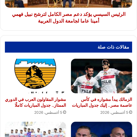
نبيل
فهمي
أمينا
الرئيس السيسي يؤكد دعم مصر الكامل لترشح نبيل فهمي
عاما
أمينا عاما لجامعة الدول العربية
لجامعة
الدول
العربية
مقالات ذات صلة
الزمالك يبدأ مشواره في كأس
مشوار المقاولون العرب في الدوري
عاصمة مصر.. إليك جدول المباريات
الممتاز.. جدول المباريات كاملًا
5 أغسطس، 2026
5 أغسطس، 2026