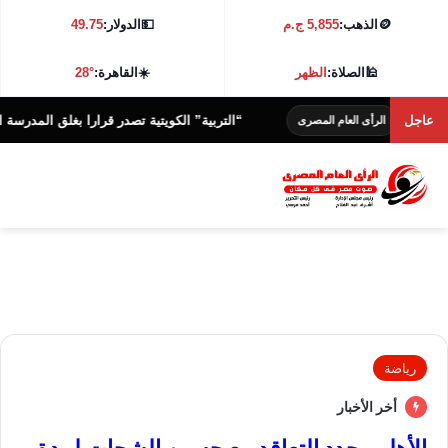
🪙
الذهب:
5,855 ج.م
💵
الدولار:
49.75
🕌
الصلاة:
الظهر
☀️
القاهرة:
28°
ى
عاجل
“التربية” الكويتية تصدر قرارا بغلق المدرسة الإيرانية 
الرأى العام المصرى
رياضة
أخر الأخبار