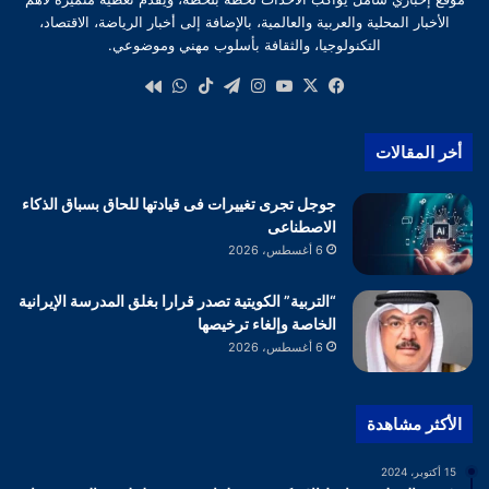
الأخبار المحلية والعربية والعالمية، بالإضافة إلى أخبار الرياضة، الاقتصاد،
التكنولوجيا، والثقافة بأسلوب مهني وموضوعي.
‫X
فيسبوك
‫YouTube
انستقرام
تيلقرام
‫TikTok
واتساب
كواى
أخر المقالات
جوجل تجرى تغييرات فى قيادتها للحاق بسباق الذكاء
الاصطناعى
6 أغسطس، 2026
“التربية” الكويتية تصدر قرارا بغلق المدرسة الإيرانية
الخاصة وإلغاء ترخيصها
6 أغسطس، 2026
الأكثر مشاهدة
15 أكتوبر، 2024