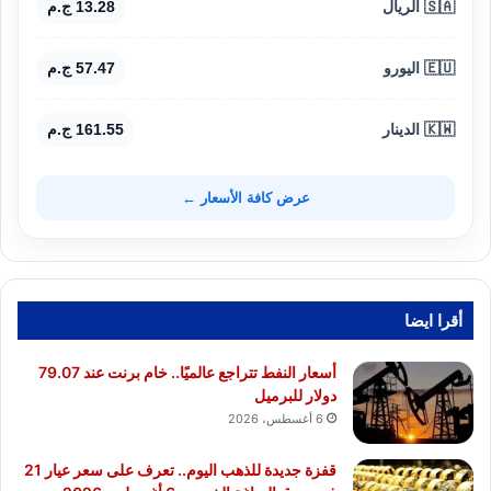
🇸🇦 الريال
13.28 ج.م
🇪🇺 اليورو
57.47 ج.م
🇰🇼 الدينار
161.55 ج.م
عرض كافة الأسعار ←
أقرا ايضا
أسعار النفط تتراجع عالميًا.. خام برنت عند 79.07
دولار للبرميل
6 أغسطس، 2026
قفزة جديدة للذهب اليوم.. تعرف على سعر عيار 21