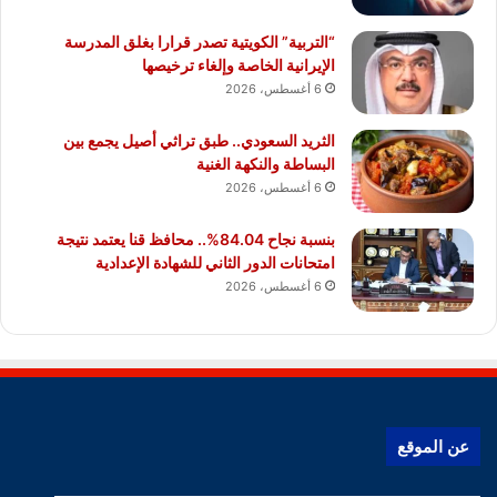
“التربية” الكويتية تصدر قرارا بغلق المدرسة
الإيرانية الخاصة وإلغاء ترخيصها
6 أغسطس، 2026
الثريد السعودي.. طبق تراثي أصيل يجمع بين
البساطة والنكهة الغنية
6 أغسطس، 2026
بنسبة نجاح 84.04%.. محافظ قنا يعتمد نتيجة
امتحانات الدور الثاني للشهادة الإعدادية
6 أغسطس، 2026
عن الموقع