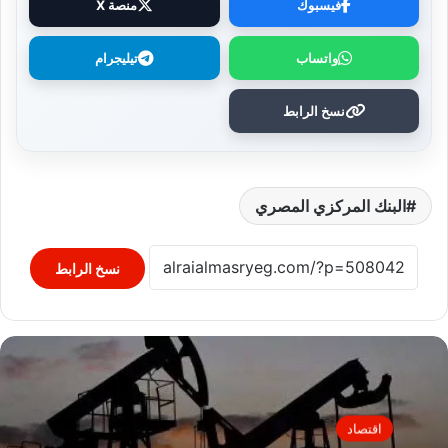
فيسبوك
منصة X
واتساب
تيليجرام
نسخ الرابط
البنك المركزي المصري
نسخ الرابط
اقتصاد