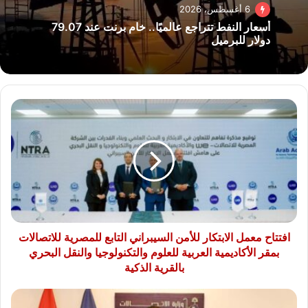
6 أغسطس، 2026
أسعار النفط تتراجع عالميًا.. خام برنت عند 79.07
دولار للبرميل
افتتاح
معمل
الابتكار
للأمن
السيبراني
التابع
للمصرية
للاتصالات
بمقر
الأكاديمية
افتتاح معمل الابتكار للأمن السيبراني التابع للمصرية للاتصالات
العربية
بمقر الأكاديمية العربية للعلوم والتكنولوجيا والنقل البحري
للعلوم
بالقرية الذكية
والتكنولوجيا
والنقل
وزارة
البحري