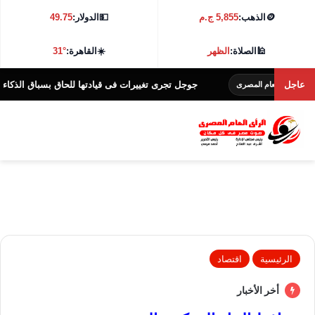
🪙
الذهب:
5,855 ج.م
💵
الدولار:
49.75
🕌
الصلاة:
الظهر
☀️
القاهرة:
31°
عاجل
جوجل تجرى تغييرات فى قيادتها للحاق بسباق الذكاء الاصطناعى
ام المصرى
الرئيسية
اقتصاد
أخر الأخبار