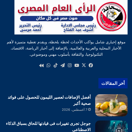
موقع إخباري شامل يواكب الأحداث لحظة بلحظة، ويقدم تغطية متميزة لأهم
الأخبار المحلية والعربية والعالمية، بالإضافة إلى أخبار الرياضة، الاقتصاد،
التكنولوجيا، والثقافة بأسلوب مهني وموضوعي.
‫X
فيسبوك
‫YouTube
انستقرام
تيلقرام
‫TikTok
واتساب
كواى
أخر المقالات
أفضل الإضافات لعصير الليمون للحصول على فوائد
صحية أكبر
7 أغسطس، 2026
جوجل تجرى تغييرات فى قيادتها للحاق بسباق الذكاء
الاصطناعى