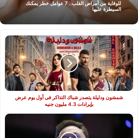
للوقاية من أمراض القلب.. 7 عوامل خطر يمكنك
السيطرة عليها
شمشون
ودليلة
يتصدر
شباك
التذاكر
فى
أول
يوم
عرض
بإيرادات
شمشون ودليلة يتصدر شباك التذاكر فى أول يوم عرض
4.3
بإيرادات 4.3 مليون جنيه
مليون
جنيه
إيلون
ماسك
يتحدى
شركات