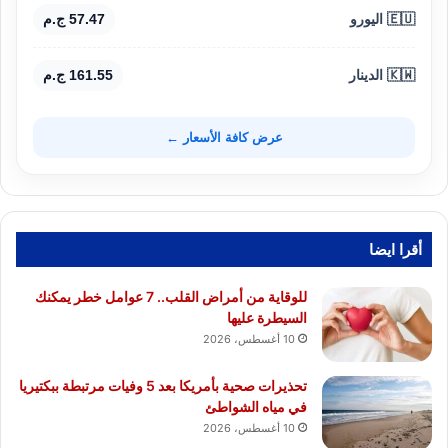
🇪🇺 اليورو
57.47 ج.م
🇰🇼 الدينار
161.55 ج.م
عرض كافة الأسعار ←
أقرا ايضا
للوقاية من أمراض القلب.. 7 عوامل خطر يمكنك
السيطرة عليها
10 أغسطس، 2026
تحذيرات صحية بأمريكا بعد 5 وفيات مرتبطة ببكتيريا
في مياه الشواطئ
10 أغسطس، 2026