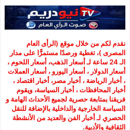
نقدم لكم من خلال موقع (
الرأى العام
المصرى
)، تغطية ورصدًا مستمرًّا على مدار
الـ 24 ساعة لـ أسعار الذهب، أسعار اللحوم ،
أسعار الدولار ، أسعار اليورو ، أسعار العملات
، أخبار الرياضة ، أخبار مصر، أخبار اقتصاد ،
أخبار المحافظات ، أخبار السياسة، ويقوم
فريقنا بمتابعة حصرية لجميع الأحداث الهامة و
السياسة الخارجية والداخلية بالإضافة للنقل
الحصري لـ أخبار الفن والعديد من الأنشطة
الثقافية والأدبية.