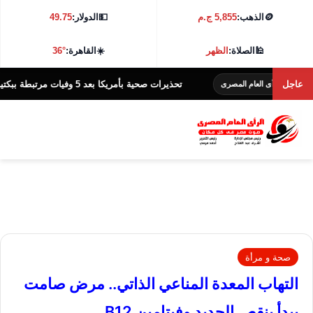
🪙
الذهب:
5,855 ج.م
💵
الدولار:
49.75
🕌
الصلاة:
الظهر
☀️
القاهرة:
36°
عاجل
تحذيرات صحية بأمريكا بعد 5 وفيات مرتبطة ببكتيريا في مياه الشواطئ
ى العام المصرى
صحة و مرأة
التهاب المعدة المناعي الذاتي.. مرض صامت
يبدأ بنقص الحديد وفيتامين B12