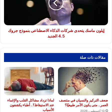
الذكاء
الاصطناعى
بنموذج
جروك
4.5
الجديد
إيلون ماسك يتحدى شركات الذكاء الاصطناعى بنموذج جروك
4.5 الجديد
مقالات ذات صلة
لماذا تزداد مشاكل القلب والإغماء
ضعف التركيز والنسيان في منتصف
عند الاستيقاظ؟.. أطباء يكشفون
العمر.. متى يكون الأمر طبيعيًا؟
الأسباب
10 أغسطس، 2026