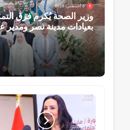
6 أغسطس، 2026
وزير الصحة يُكرم فرق الت
بعيادات مدينة نصر ومدير عي
التأمين الصحي بالفرع ويوج
بصرف مكافآت مالية تليق 
البطولي
التضامن
الاجتماعى
تستعرض
حصاد
العام
الأول