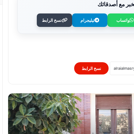
بر مع أصدقائك
واتساب
تيليجرام
نسخ الرابط
وزير الصحة يُكرم فرق التمريض بعيادات
مدينة نصر ومدير عيادة التأمين الصحي
بالفرع ويوجه بصرف مكافآت مالية تليق
بدورهن البطولي
بنك QNB مصر يعزز جاهزية المشروعات
الصغيرة والمتوسطة للنمو والتوسع من خلال
برنامج أبطال المشروعات الصغيرة
نسخ الرابط
والمتوسطة
برعاية رئيس جامعة الأزهر.. كلية طب
الأسنان (بنات) تنظم أول يوم علمي لجراحة
الفم والوجه والفكين
رئيس الوزراء يوافق على إنشاء منطقة
استثمارية داخل مشروع “البروج” بامتداد
مدينة الشروق