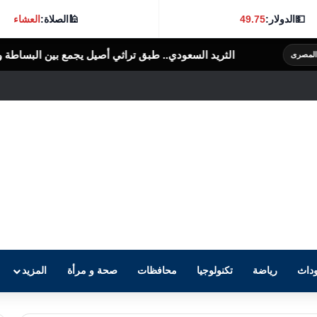
💵
الدولار:
49.75
🕌
الصلاة:
العشاء
عودي.. طبق تراثي أصيل يجمع بين البساطة والنكهة الغنية
الرأى العام المصرى
داث
رياضة
تكنولوجيا
محافظات
صحة و مرأة
المزيد