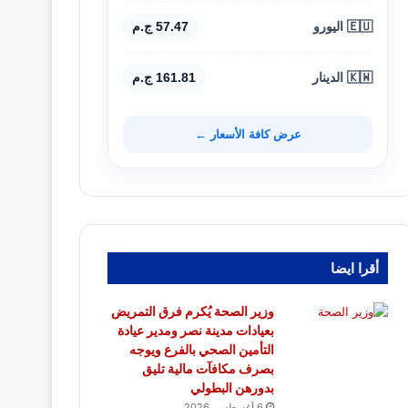
🇪🇺 اليورو
57.47 ج.م
🇰🇼 الدينار
161.81 ج.م
عرض كافة الأسعار ←
أقرا ايضا
وزير الصحة يُكرم فرق التمريض
بعيادات مدينة نصر ومدير عيادة
التأمين الصحي بالفرع ويوجه
بصرف مكافآت مالية تليق
بدورهن البطولي
6 أغسطس، 2026