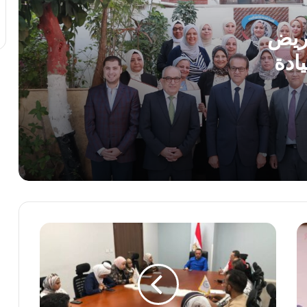
أسعار النفط تتراجع عالميًا.. خام برنت عند
79.07 دولار للبرميل
مريض
ادة
قفزة جديدة للذهب اليوم.. تعرف على سعر
عيار 21 في سوق الصاغة الخميس 6
ه
أغسطس 2026
بدورهن
وزارة التعليم: عدد ساعات دراسية أكبر لمواد
شهادة البكالوريا
آخر تحديث لسعر الدولار اليوم الخميس..
أسعار الصرف في البنوك المصرية
خلال
آخر تحديث لسعر اليورو مقابل الجنيه
اليوم
المصري اليوم الخميس 6 أغسطس 2026
الثاني
لعيد
الأضحى
المبارك..
رئيس الوزراء يستقبل المدير العام لمنظمة