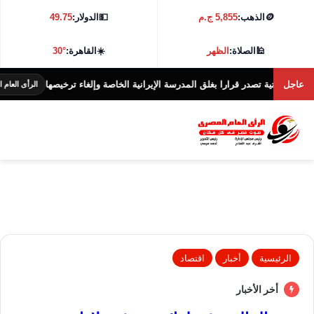
🪙
الذهب:
5,855 ج.م
💵
الدولار:
49.75
🕌
الصلاة:
الظهر
☀️
القاهرة:
30°
عاجل
ية تصدر قرارا بغلق المدرسة الإيرانية الخاصة وإلغاء ترخيصها
الرأى العام المصرى
الرئيسية
أخبار
اقتصاد
أخر الأخبار