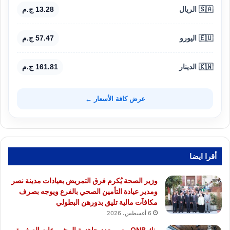
🇸🇦 الريال
13.28 ج.م
🇪🇺 اليورو
57.47 ج.م
🇰🇼 الدينار
161.81 ج.م
عرض كافة الأسعار ←
أقرا ايضا
وزير الصحة يُكرم فرق التمريض بعيادات مدينة نصر
ومدير عيادة التأمين الصحي بالفرع ويوجه بصرف
مكافآت مالية تليق بدورهن البطولي
6 أغسطس، 2026
بنك QNB مصر يعزز جاهزية المشروعات الصغيرة