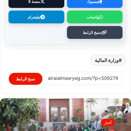
فيسبوك
منصة X
واتساب
تيليجرام
نسخ الرابط
وزارة المالية
نسخ الرابط
أخبار