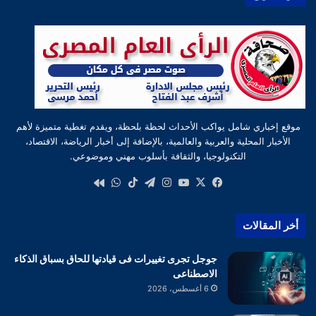
موقع إخباري شامل يواكب الأحداث لحظة بلحظة، ويقدم تغطية متميزة لأهم
الأخبار المحلية والعربية والعالمية، بالإضافة إلى أخبار الرياضة، الاقتصاد،
التكنولوجيا، والثقافة بأسلوب مهني وموضوعي.
‫X
فيسبوك
‫YouTube
انستقرام
تيلقرام
‫TikTok
واتساب
كواى
أخر المقالات
جوجل تجرى تغييرات فى قيادتها للحاق بسباق الذكاء
الاصطناعى
6 أغسطس، 2026