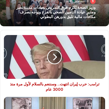
6 أغسطس، 2026
وزير الصحة يُكرم فرق التمريض بعيادات مدينة نصر
ومدير عيادة التأمين الصحي بالفرع ويوجه بصرف
مكافآت مالية تليق بدورهن البطولي
ترامب:
حرب
إيران
انتهت..
وسننعم
بالسلام
لأول
مرة
منذ
3000
ترامب: حرب إيران انتهت.. وسننعم بالسلام لأول مرة منذ
عام
3000 عام
رئيس
الوزراء