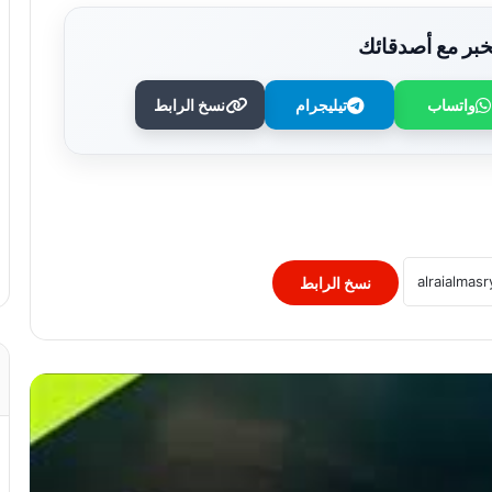
بر مع أصدقائك
واتساب
تيليجرام
نسخ الرابط
مصر تواجه الصين في ربع نهائي بطولة
العالم لناشئات اليد.. وأون سبورت ماكس
تنقل اللقاء
تأهل يحيى خالد ومحمد أسامة لنهائي
مونديال ألعاب القوى للشباب
نسخ الرابط
مكافأة تحفيزية من الاتحاد السكندري..
صرف 25% من عقود اللاعبين استعدادًا
للموسم الجديد
الأهلي في الكونفدرالية.. موعد المباراة
الأولى وموعد ضربة البداية