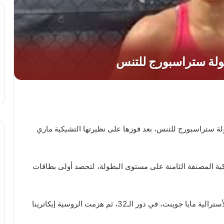
لة ستراسبورج للتنس، بعد فوزها على نظيرتها التشيكية ماري
بواقع 6 / 3 و 7 / 5 لصالح الأمريكية المصنفة الثامنة على مستوى البطولة، لتحصد أولى بطاقات
وكانت آن لي بدأت مشوارها في البطولة بالفوز على الأسترالية مايا جوينت، في دور الـ32، ثم هزمت الروسية إيكاترينا