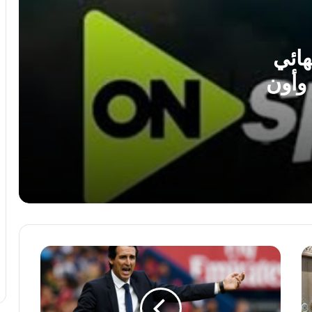
الأهلي يترقب قرار محمد شريف بعد وصول
عروض لضمه
هائي
 وأون
الزمالك يدرس موقف خوان بيزيرا بعد
اهتمام شباب الأهلي الإماراتي بضمه
أقوى 3 مباريات في الدور الأول من الدوري
الممتاز.. مواعيد المواجهات المنتظرة
نهاية مشوار حافل.. الزمالك يودع محمد علاء
السيد “لوكا” بعد اعتزاله
كاش
الأبيض يبدأ مرحلة جديدة.. باسم السبكي
لاعب
يتولى القيادة الفنية لفريق اليد بالزمالك
أستون
فيلا
يصف