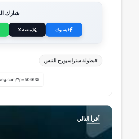
شارك الخ
فيسبوك
منصة X
بطولة ستراسبورج للتنس
أقرأ التالي