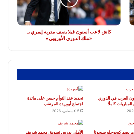
مدربه
مدير الكرة بالزمالك: لا توجد مباريات سهلة
إيمري
والاتحاد من أقوى المنافسين
بـ
«ملك
الدوري
كاش لاعب أستون فيلا يصف مدربه إيمري بـ
الأوروبي»
«ملك الدوري الأوروبي»
ون العرب في الدوري
تجديد عقد التوأم حسن على مائدة
المباريات كاملًا
اجتماع أبوريدة المرتقب
5 أغسطس، 2026
جت يضم كيجوجلو سيجوتا
الأهلي يدرس تسويق محمد شريف