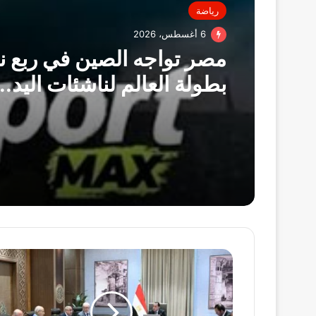
رياضة
6 أغسطس، 2026
مصر تواجه الصين في ربع ن
بطولة العالم لناشئات اليد..
سبورت ماكس تنقل اللقاء
رئيس
الوزراء
يستعرض
التقرير
ربع