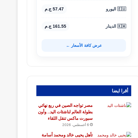
🇪🇺 اليورو
57.47 ج.م
🇰🇼 الدينار
161.55 ج.م
عرض كافة الأسعار ←
أقرا ايضا
مصر تواجه الصين في ربع نهائي
بطولة العالم لناشئات اليد.. وأون
سبورت ماكس تنقل اللقاء
6 أغسطس، 2026
تأهل يحيى خالد ومحمد أسامة