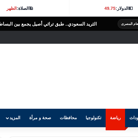
💵
الدولار:
49.75
🕌
الصلاة:
الظهر
ريد السعودي.. طبق تراثي أصيل يجمع بين البساطة والنكهة الغنية
الرأى العا
داث
رياضة
تكنولوجيا
محافظات
صحة و مرأة
المزيد