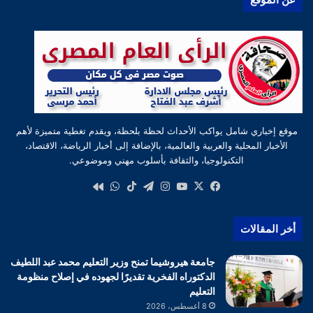
موقع إخباري شامل يواكب الأحداث لحظة بلحظة، ويقدم تغطية متميزة لأهم
الأخبار المحلية والعربية والعالمية، بالإضافة إلى أخبار الرياضة، الاقتصاد،
التكنولوجيا، والثقافة بأسلوب مهني وموضوعي.
‫X
فيسبوك
‫YouTube
انستقرام
تيلقرام
‫TikTok
واتساب
كواى
أخر المقالات
جامعة هيروشيما تمنح وزير التعليم محمد عبد اللطيف
الدكتوراه الفخرية تقديرًا لجهوده في إصلاح منظومة
التعليم
8 أغسطس، 2026