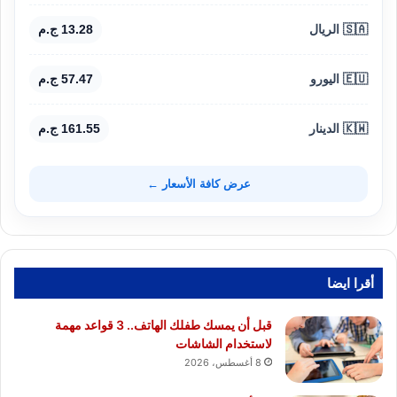
🇸🇦 الريال
13.28 ج.م
🇪🇺 اليورو
57.47 ج.م
🇰🇼 الدينار
161.55 ج.م
عرض كافة الأسعار ←
أقرا ايضا
قبل أن يمسك طفلك الهاتف.. 3 قواعد مهمة
لاستخدام الشاشات
8 أغسطس، 2026