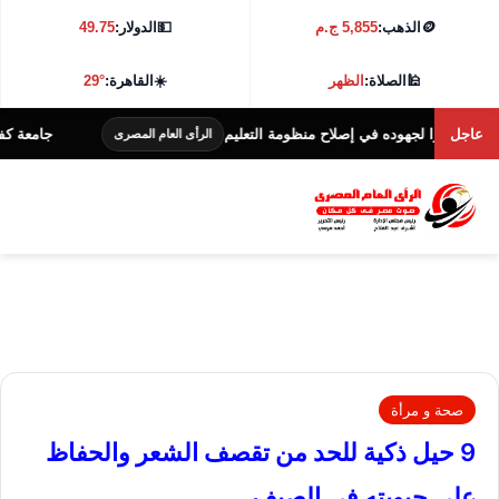
🪙
الذهب:
5,855 ج.م
💵
الدولار:
49.75
🕌
الصلاة:
الظهر
☀️
القاهرة:
29°
عاجل
لجهوده في إصلاح منظومة التعليم
جامعة كفر الشيخ تطلق هاكاثون الا
الرأى العام المصرى
صحة و مرأة
9 حيل ذكية للحد من تقصف الشعر والحفاظ
على حيويته فى الصيف