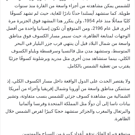
للشمس يمكن مشاهدته من أجزاء واسعة من القارة منذ سنوات
طويلة. كما ستشهد آيسلندا حدثًا نادرًا للغاية، حيث لم تشهد كسوفًا
كليًا مماثلًا منذ عام 1954، ولن يتكرر هذا المشهد فوق الجزيرة مرة
أخرى قبل عام 2196، ومن المتوقع أن تكون إسبانيا واحدة من أفضل
الوجهات لمتابعة الظاهرة، حيث سيمر مسار الكسوف فوق مناطق
واسعة من شمال البلاد قبل أن ينتهي قرب جزر البليار في البحر
المتوسط، وستشهد مدن مثل فالنسيا وسرقسطة وبلباو الكسوف
الكلي، بينما ستشاهد مدن أخرى مثل مدريد وبرشلونة كسوفًا جزئيًا
يقترب من تغطية الشمس بالكامل.
ولا يقتصر الحدث على الدول الواقعة داخل مسار الكسوف الكلي، إذ
ستتمكن مناطق واسعة من أوروبا وشمال إفريقيا وأجزاء من أمريكا
الشمالية من مشاهدة كسوف جزئي للشمس بنسب متفاوتة، وتشير
بيانات ناسا إلى أن دولًا مثل المملكة المتحدة وفرنسا وألمانيا
والبرتغال والمغرب والجزائر ستشهد حجبًا كبيرًا لقرص الشمس خلال
الظاهرة.
ويتوقع خبراء الفلك تدفق أعداد كبيرة من السياح والمهتمين