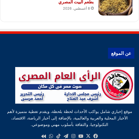
بطعم البيت المصري
8 أغسطس، 2026
عن الموقع
موقع إخباري شامل يواكب الأحداث لحظة بلحظة، ويقدم تغطية متميزة لأهم
الأخبار المحلية والعربية والعالمية، بالإضافة إلى أخبار الرياضة، الاقتصاد،
التكنولوجيا، والثقافة بأسلوب مهني وموضوعي.
‫X
فيسبوك
‫YouTube
انستقرام
تيلقرام
‫TikTok
واتساب
كواى