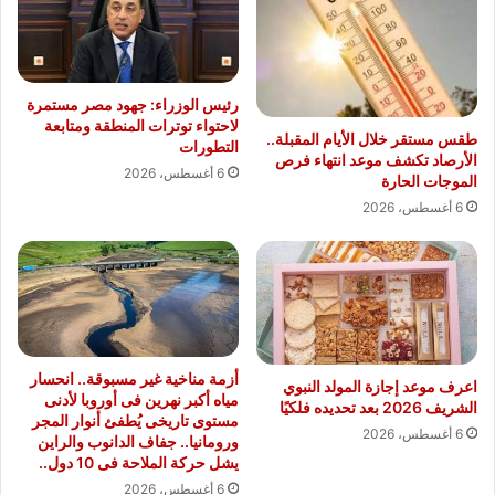
رئيس الوزراء: جهود مصر مستمرة
لاحتواء توترات المنطقة ومتابعة
طقس مستقر خلال الأيام المقبلة..
التطورات
الأرصاد تكشف موعد انتهاء فرص
6 أغسطس، 2026
الموجات الحارة
6 أغسطس، 2026
أزمة مناخية غير مسبوقة.. انحسار
اعرف موعد إجازة المولد النبوي
مياه أكبر نهرين فى أوروبا لأدنى
الشريف 2026 بعد تحديده فلكيًا
مستوى تاريخى يُطفئ أنوار المجر
6 أغسطس، 2026
ورومانيا.. جفاف الدانوب والراين
يشل حركة الملاحة فى 10 دول..
6 أغسطس، 2026