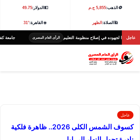
🪙
الذهب:
5,855 ج.م
💵
الدولار:
49.75
🕌
الصلاة:
الظهر
☀️
القاهرة:
31°
عاجل
ا لجهوده في إصلاح منظومة التعليم
جامعة كفر الشيخ تطلق هاكاثون ا
الرأى العام المصرى
عاجل
كسوف الشمس الكلى 2026.. ظاهرة فلكية
نادرة تحول النهار إلى ليل