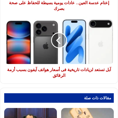
بصرك
إعتام عدسة العين.. عادات يومية بسيطة للحفاظ على صحة
بصرك
آبل
تستعد
لزيادات
تاريخية
فى
أسعار
هواتف
آيفون
بسبب
أزمة
آبل تستعد لزيادات تاريخية فى أسعار هواتف آيفون بسبب أزمة
الرقائق
الرقائق
مقالات ذات صلة