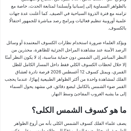
بالظواهر السماوية إلى إسبانيا وآيسلندا لمتابعة الحدث، خاصة مع
تزامنه مع فترة الذروة السياحية في الصيف. كما أعلنت عدة جهات
علمية أوروبية تنظيم فعاليات وبرامج رصد مباشرة للجمهور احتفالًا
بالكسوف.
ويؤكد العلماء ضرورة استخدام نظارات الكسوف المعتمدة أو وسائل
الرصد الآمنة عند مشاهدة المراحل الجزئية للظاهرة، محذرين من
النظر المباشر إلى الشمس دون حماية مناسبة، إذ لا يكون النظر آمنًا
إلا خلال لحظات الكسوف الكلي فقط داخل المسار الكامل للظل
القمري، ويمثل كسوف 12 أغسطس 2026 فرصة نادرة لعشاق
الفلك لمشاهدة واحدة من أكثر الظواهر الطبيعية إبهارًا، عندما يحجب
القمر ضوء الشمس بالكامل لبضع دقائق، في مشهد يحول السماء
إلى ما يشبه الغروب المفاجئ وسط النهار.
ما هو كسوف الشمس الكلى؟
يصف علماء الفلك كسوف الشمس الكلى بأنه من أروع الظواهر
الطبيعية، إذ يحوّل ضوء النهار مؤقتًا إلى ظلام دامس، وعلى عكس