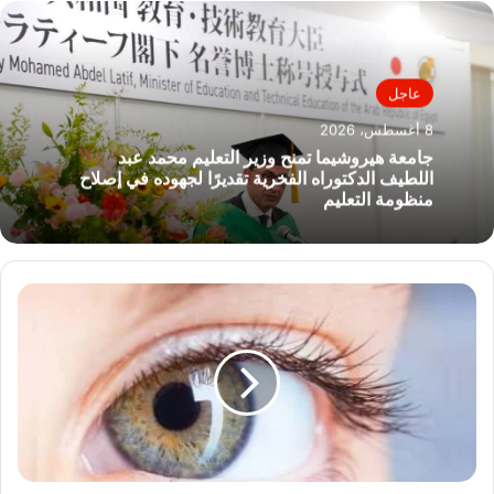
عاجل
8 أغسطس، 2026
جامعة هيروشيما تمنح وزير التعليم محمد عبد
اللطيف الدكتوراه الفخرية تقديرًا لجهوده في إصلاح
منظومة التعليم
إعتام
عدسة
العين..
عادات
يومية
بسيطة
للحفاظ
على
صحة