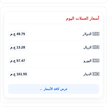
أسعار العملات اليوم
🇺🇸 الدولار
49.75 ج.م
🇸🇦 الريال
13.28 ج.م
🇪🇺 اليورو
57.47 ج.م
🇰🇼 الدينار
161.55 ج.م
عرض كافة الأسعار ←