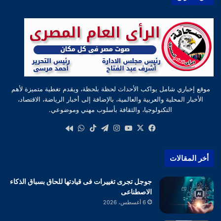
موقع إخباري شامل يواكب الأحداث لحظة بلحظة، ويقدم تغطية متميزة لأهم
الأخبار المحلية والعربية والعالمية، بالإضافة إلى أخبار الرياضة، الاقتصاد،
التكنولوجيا، والثقافة بأسلوب مهني وموضوعي.
‫X
فيسبوك
‫YouTube
انستقرام
تيلقرام
‫TikTok
واتساب
كواى
أخر المقالات
جوجل تجرى تغييرات فى قيادتها للحاق بسباق الذكاء
الاصطناعى
6 أغسطس، 2026