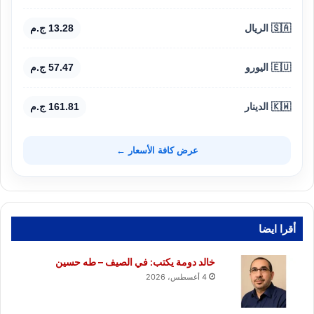
🇸🇦 الريال
13.28 ج.م
🇪🇺 اليورو
57.47 ج.م
🇰🇼 الدينار
161.81 ج.م
عرض كافة الأسعار ←
أقرا ايضا
خالد دومة يكتب: في الصيف – طه حسين
4 أغسطس، 2026