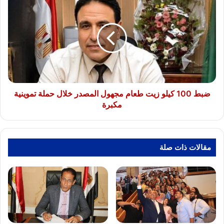
100
كيلو
زيت
طعام
مجهول
المصدر
خلال
حملة
تموينية
ضبط 100 كيلو زيت طعام مجهول المصدر خلال حملة تموينية
مكبرة
مكبرة
مقالات ذات صلة