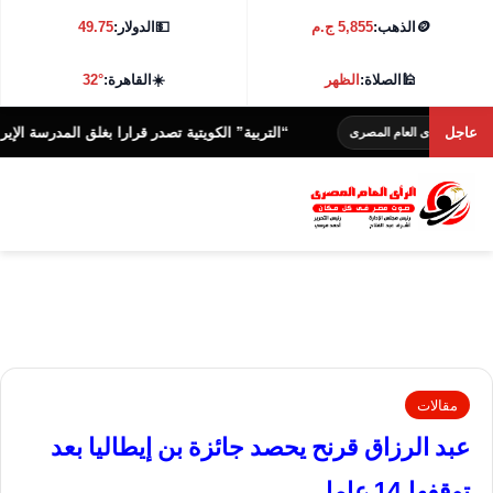
🪙
الذهب:
5,855 ج.م
💵
الدولار:
49.75
🕌
الصلاة:
الظهر
☀️
القاهرة:
32°
عاجل
“التربية” الكويتية تصدر قرارا بغلق المدرسة الإيرانية الخاصة
أى العام المصرى
مقالات
عبد الرزاق قرنح يحصد جائزة بن إيطاليا بعد
توقفها 14 عاما