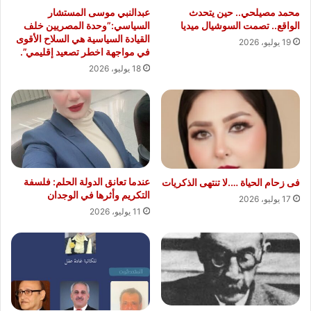
محمد مصيلحي.. حين يتحدث
عبدالنبي موسى المستشار
الواقع.. تصمت السوشيال ميديا
السياسي:”وحدة المصريين خلف
القيادة السياسية هي السلاح الأقوى
19 يوليو، 2026
في مواجهة اخطر تصعيد إقليمي”.
18 يوليو، 2026
عندما تعانق الدولة الحلم: فلسفة
فى زحام الحياة ….لا تنتهى الذكريات
التكريم وأثرها في الوجدان
17 يوليو، 2026
11 يوليو، 2026