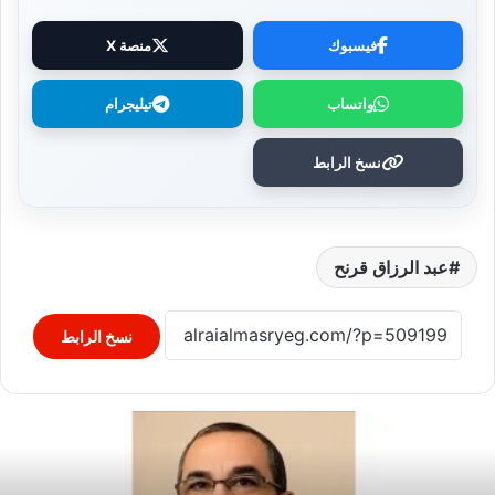
فيسبوك
منصة X
واتساب
تيليجرام
نسخ الرابط
عبد الرزاق قرنح
نسخ الرابط