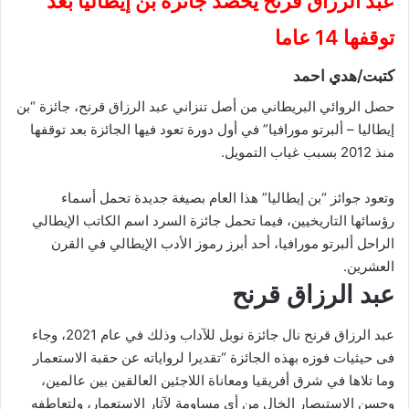
عبد الرزاق قرنح يحصد جائزة بن إيطاليا بعد
توقفها 14 عاما
كتبت/هدي احمد
حصل الروائي البريطاني من أصل تنزاني عبد الرزاق قرنح، جائزة “بن
إيطاليا – ألبرتو مورافيا” في أول دورة تعود فيها الجائزة بعد توقفها
منذ 2012 بسبب غياب التمويل.
وتعود جوائز “بن إيطاليا” هذا العام بصيغة جديدة تحمل أسماء
رؤسائها التاريخيين، فيما تحمل جائزة السرد اسم الكاتب الإيطالي
الراحل ألبرتو مورافيا، أحد أبرز رموز الأدب الإيطالي في القرن
العشرين.
عبد الرزاق قرنح
عبد الرزاق قرنح نال جائزة نوبل للآداب وذلك في عام 2021، وجاء
فى حيثيات فوزه بهذه الجائزة “تقديرا لرواياته عن حقبة الاستعمار
وما تلاها في شرق أفريقيا ومعاناة اللاجئين العالقين بين عالمين،
وحسن الاستبصار الخالٍ من أي مساومة لآثار الاستعمار، ولتعاطفه