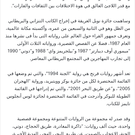
مع قدر اللاجئ العالق في هوة الاختلافات بين الثقافات والقارات”.
وساهمت جائزة نوبل العريقة في إخراج الكاتب التنزاني والبريطاني
من الظل وهو في الثانية والسبعين من عمره، وأكسبته مكانة عالمية،
وتعرف جمهور القراء حول العالم على رواياته التى بدأ فى نشرها منذ
العام 1987، فضلا عن القصص القصيرة، ورواياته الثلاث الأولى
“ميموري أوف ديبارتر” 1987 و”بيلجريمز واي” 1988 و”دوتي” 1990
إلى تجارب المهاجرين في المجتمع البريطاني المعاصر.
تعد أشهر روايات قرنح هي رواية “الجنة 1994″، والتي تم وضعها في
القائمة المختصرة لكل من جائزة بوكر وويتبريد، ورواية “الهجران
2005″، و”عن طريق البحر 2001″، والتي تم إدراجها في القائمة
الطويلة للبوكر وأدرجت في القائمة المختصرة لجائزة لوس أنجلوس
تايمز للكتاب.
وقد صدر له مجموعة من الروايات المتنوعة ومجموعة قصصية
واحدة، حيث ألف روايات: “ذاكرة المغادرة، طريق الحجاج، دوتي،
الجنة، الإعجاب بالصمت، عن طريق البحر، الهجر، الهدية الأخيرة،