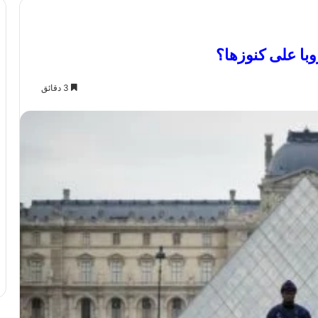
با على كنوزها؟
3 دقائق