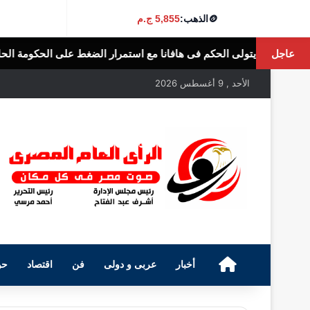
🪙
الذهب:
5,855 ج.م
عاجل
ى هافانا مع استمرار الضغط على الحكومة الحالية وسط مخاوف من ظهور ب
الأحد , 9 أغسطس 2026
الرئيسية
أخبار
عربى و دولى
فن
اقتصاد
حو