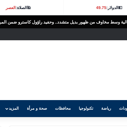
💵
الدولار:
49.75
🕌
الصلاة:
العصر
ديل متشدد.. وحفيد راؤول كاسترو ضمن المرشحين
الرأى العام المصرى
داث
رياضة
تكنولوجيا
محافظات
صحة و مرأة
المزيد