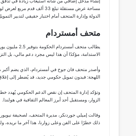
إنشاء مدخل إضافي من شأنه استيعاب زيادة في تدفق الزو
مساحة عرض مستقلة تبلغ 33 ألف ق
الدولة وإدارة المتحف أمام اختبار حقيقي لتدبير التمويل 
متحف أمستردام
يطالب متحف أمستر
الاستدامة، مؤكدًا أن هذا ليس مجرد دعم مالي، بل التز
وأصدر متحف فان جوخ في أمستردام، الذي يضم أكبر م
اللهجة: فبدون تمويل حكومي جديد، قد يُضطر إلى إغلاق 
الزوار، ومستقبل أحد أبرز المعالم الثقافية في هولندا.
وقالت إميلي جوردنكر، مديرة المتحف، لصحيفة نيويور
ذلك خطرًا على الفن وعلى زوارنا، هذا آخر ما نريده، ولك