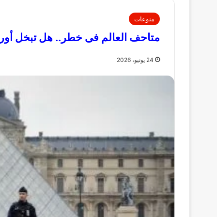
منوعات
متاحف العالم فى خطر.. هل تبخل أورو
24 يونيو، 2026