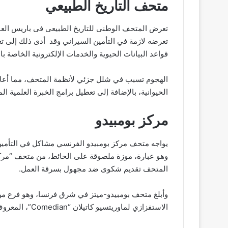
متحف التاريخ الطبيعي
تعرض المتحف الوطنى للتاريخ الطبيعى فى باريس الع
تعرضه لازمة في التأمين السيراني وقد أدى ذلك إلى ت
قواعد البيانات الحيوية والخدمات الإلكترونية الخاصة 
الهجوم تسبب في شلل جزئي لأنظمة المتحف، مما أعاق 
الحيوانية، بالإضافة إلى تعطيل برامج الخبرة العلمية ا
مركز بومبيدو
يواجه متحف مركز بومبيدو الفرنسي مشاكل في التأمين 
وهو عبارة، موزة ملصوقة على الحائط، من متحف “مركز ب
المتحف تقديم شكوى ضد مجهول بسرقة العمل.
وأبلغ متحف بومبيدو-ميتز في شرق فرنسا، وهو فرع من
الاستفزازي لماوريتسيو كاتيلان “Comedian”، المعروف لدى كثيرين بأنها الموزة المثبتة على الحائط بشريط لاصق.