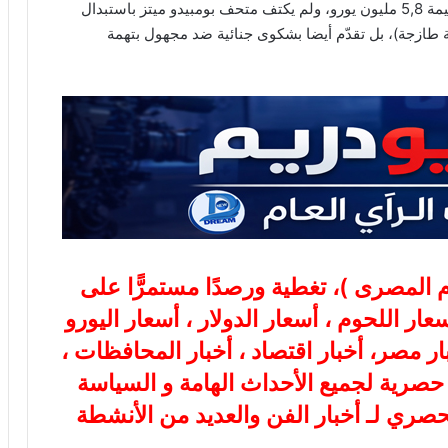
ويُقدَّر هذا العمل المفاهيمي للفنان الإيطالي الشهير بقيمة 5,8 مليون يورو، ولم يكتف متحف بومبيدو ميتز باستبدال
هة طازجة)، بل تقدّم أيضا بشكوى جنائية ضد مجهول بتهمة
ام المصرى
)، تغطية ورصدًا مستمرًّا على
هب، أسعار اللحوم ، أسعار الدولار ، أسعار اليورو
بار مصر، أخبار اقتصاد ، أخبار المحافظات ،
ة حصرية لجميع الأحداث الهامة و السياسة
لحصري لـ أخبار الفن والعديد من الأنشطة