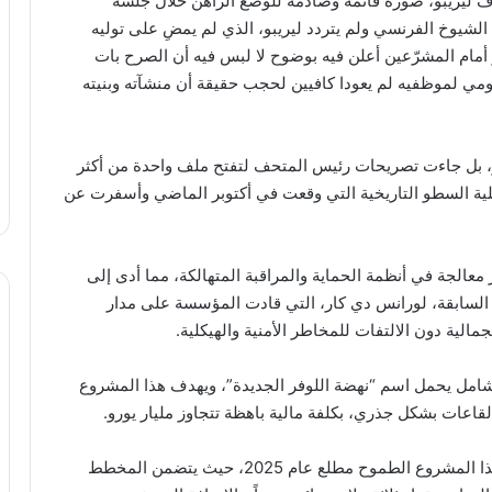
ف ليريبو، صورة قاتمة وصادمة للوضع الراهن خلال جلسة
الشيوخ الفرنسي ولم يتردد ليريبو، الذي لم يمضِ على توليه
أمام المشرّعين أعلن فيه بوضوح لا لبس فيه أن الصرح بات
يومي لموظفيه لم يعودا كافيين لحجب حقيقة أن منشآته وبنيته
ار، بل جاءت تصريحات رئيس المتحف لتفتح ملف واحدة من أكثر
عملية السطو التاريخية التي وقعت في أكتوبر الماضي وأسفرت عن
الجة في أنظمة الحماية والمراقبة المتهالكة، مما أدى إلى
سة السابقة، لورانس دي كار، التي قادت المؤسسة على مدار
ية دون الالتفات للمخاطر الأمنية والهيكلية.
وشامل يحمل اسم “نهضة اللوفر الجديدة”، ويهدف هذا المشروع
القاعات بشكل جذري، بكلفة مالية باهظة تتجاوز مليار يورو.
وكان الرئيس الفرنسي إيمانويل ماكرون قد أعلن عن هذا المشروع الطموح مطلع عام 2025، حيث يتضمن المخطط