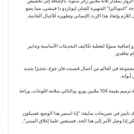
ار بمقدار ثلاثة ملايين زائر سنوياً، بالإضافة إلى تخصيص
دم مربع لعرض لوحة “الموناليزا” الشهيرة للفنان ليوناردو دا فينشي، مما يضع
اللازم وإنقاذ هذا الإرث الإنساني وتطويره للأجيال القادمة.
دام الحكومة بتوفير 2.5 مليون يورو إضافية سنويًا لتغطية تكاليف التحديثات الأساسية وتدابير
ام تعاقدي.
جموعة في العالم من أعمال فنسنت فان جوخ، تحذيرًا شديد
أبوابه.
وتؤكد إدارة المتحف إن نقص الدعم الحكومي يُهدد خطة ترميم بقيمة 104 ملايين يورو، وبالتالي سلامة اللوحات، وراحة
ك تايمز في تصريحات سابقة: “إذا استمر هذا الوضع، فسيكون
ن إذا وصل الأمر إلى هذا الحد، فسيتعين علينا إغلاق المبنى”.