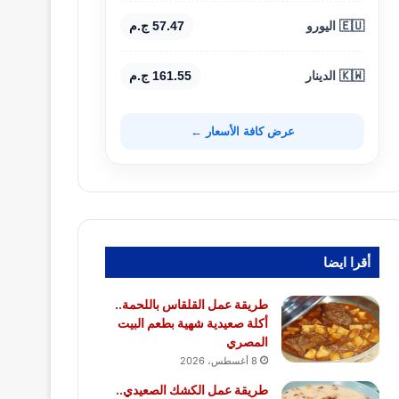
🇪🇺 اليورو
57.47 ج.م
🇰🇼 الدينار
161.55 ج.م
عرض كافة الأسعار ←
أقرا ايضا
طريقة عمل القلقاس باللحمة..
أكلة صعيدية شهية بطعم البيت
المصري
8 أغسطس، 2026
طريقة عمل الكشك الصعيدي..