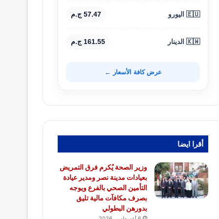
🇪🇺 اليورو
57.47 ج.م
🇰🇼 الدينار
161.55 ج.م
عرض كافة الأسعار ←
أقرا ايضا
وزير الصحة يُكرم فرق التمريض
بعيادات مدينة نصر ومدير عيادة
التأمين الصحي بالفرع ويوجه
بصرف مكافآت مالية تليق
بدورهن البطولي
6 أغسطس، 2026