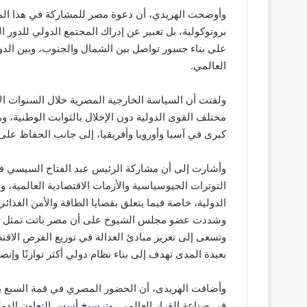
وأوضحت الهريدي، أن دعوة مصر للمشاركة في هذا ال
بروتوكولية، بل تعبير عن إدراك المجتمع الدولي للدور ال
على بناء جسور تواصل بين الشمال والجنوب، وبين الدول
العالمي.
ولفتت أن السياسة الخارجية المصرية خلال السنوات ال
مختلف القوى الدولية دون الإخلال بالثوابت الوطنية، 
كبرى في آسيا وأوروبا وأفريقيا، إلى جانب الحفاظ على
وأشارت إلى أن مشاركة الرئيس عبد الفتاح السيسي ف
التوترات الجيوسياسية والأزمات الاقتصادية العالمية، و
الدولية، خاصة فيما يتعلق بقضايا الطاقة والأمن الغذائي
وشددت عضو مجلس الشيوخ على أن مصر باتت تمثل صوتًا 
وتسعى إلى تعزيز مبادئ العدالة في توزيع الفرص الاقتص
بعيدة المدى تهدف إلى بناء نظام دولي أكثر توازنًا وإنصاف
وأضافت الهريدى، أن الحضور المصري في قمة السبع يع
في صناعة القرار العالمي، وترسيخ أسس التعاون الدولي