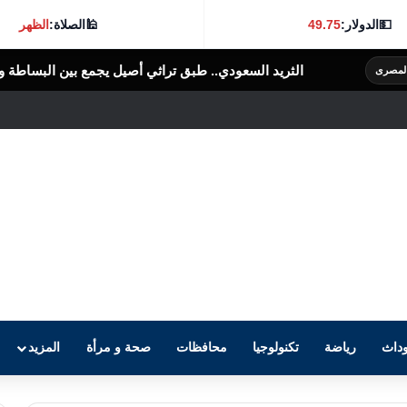
💵
الدولار:
49.75
🕌
الصلاة:
الظهر
 السعودي.. طبق تراثي أصيل يجمع بين البساطة والنكهة الغنية
الرأى العام 
داث
رياضة
تكنولوجيا
محافظات
صحة و مرأة
المزيد