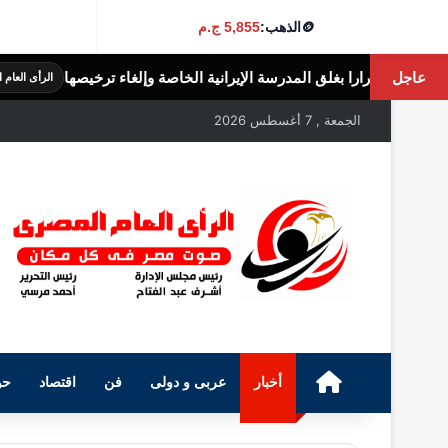
🪙
الذهب:
5,855 ج.م
عاجل
لمدرسة الإيرانية الخاصة وإلغاء ترخيصها
الثريد
الرأى العام المصرى
الجمعة , 7 أغسطس 2026
الرئيسية
أخبار
عربى و دولى
فن
اقتصاد
حو