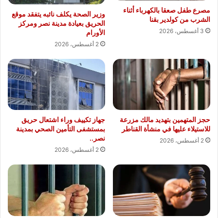
مصرع طفل صعقا بالكهرباء أثناء
وزير الصحة يكلف نائبه يتفقد موقع
الشرب من كولدير بقنا
الحريق بعيادة مدينة نصر ومركز
3 أغسطس، 2026
الأورام
2 أغسطس، 2026
حجز المتهمين بتهديد مالك مزرعة
جهاز تكييف وراء اشتعال حريق
للاستيلاء عليها في منشأة القناطر
بمستشفى التأمين الصحي بمدينة
نصر..
2 أغسطس، 2026
2 أغسطس، 2026