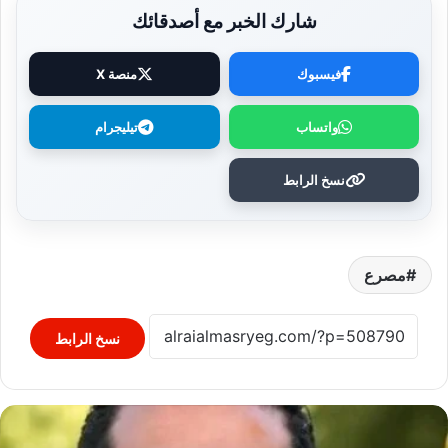
شارك الخبر مع أصدقائك
فيسبوك
منصة X
واتساب
تيليجرام
نسخ الرابط
مصرع
نسخ الرابط