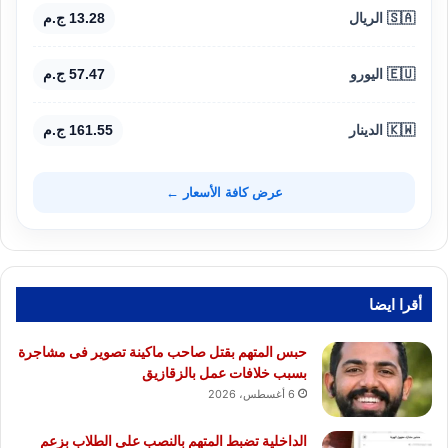
🇸🇦 الريال
13.28 ج.م
🇪🇺 اليورو
57.47 ج.م
🇰🇼 الدينار
161.55 ج.م
عرض كافة الأسعار ←
أقرا ايضا
حبس المتهم بقتل صاحب ماكينة تصوير فى مشاجرة
بسبب خلافات عمل بالزقازيق
6 أغسطس، 2026
الداخلية تضبط المتهم بالنصب على الطلاب بزعم