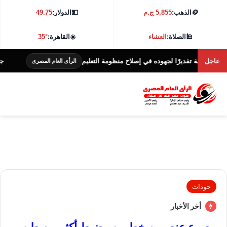
🪙
الذهب:
5,855 ج.م
💵
الدولار:
49.75
🕌
الصلاة:
العشاء
☀️
القاهرة:
35°
عاجل
ة تقديرًا لجهوده في إصلاح منظومة التعليم
جامعة كفر الشيخ ت
الرأى العام المصرى
حوداث
أخر الأخبار