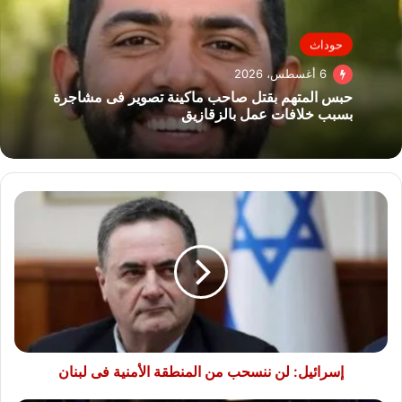
حوداث
6 أغسطس، 2026
حبس المتهم بقتل صاحب ماكينة تصوير فى مشاجرة
بسبب خلافات عمل بالزقازيق
إسرائيل:
لن
ننسحب
من
المنطقة
الأمنية
فى
لبنان
إسرائيل: لن ننسحب من المنطقة الأمنية فى لبنان