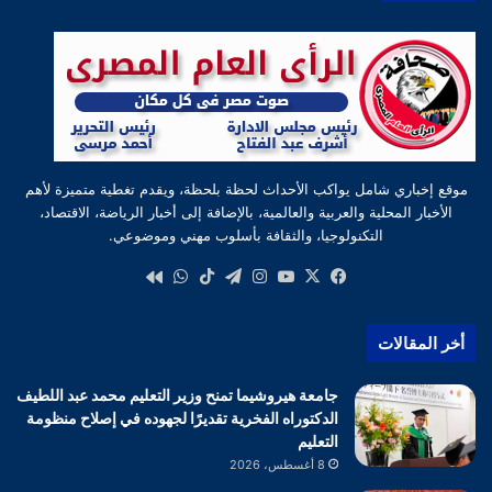
موقع إخباري شامل يواكب الأحداث لحظة بلحظة، ويقدم تغطية متميزة لأهم
الأخبار المحلية والعربية والعالمية، بالإضافة إلى أخبار الرياضة، الاقتصاد،
التكنولوجيا، والثقافة بأسلوب مهني وموضوعي.
‫X
فيسبوك
‫YouTube
انستقرام
تيلقرام
‫TikTok
واتساب
كواى
أخر المقالات
جامعة هيروشيما تمنح وزير التعليم محمد عبد اللطيف
الدكتوراه الفخرية تقديرًا لجهوده في إصلاح منظومة
التعليم
8 أغسطس، 2026