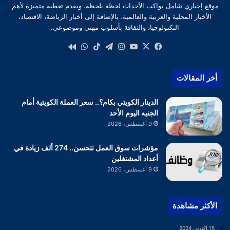
موقع إخباري شامل يواكب الأحداث لحظة بلحظة، ويقدم تغطية متميزة لأهم
الأخبار المحلية والعربية والعالمية، بالإضافة إلى أخبار الرياضة، الاقتصاد،
التكنولوجيا، والثقافة بأسلوب مهني وموضوعي.
‫X
فيسبوك
‫YouTube
انستقرام
تيلقرام
‫TikTok
واتساب
كواى
أخر المقالات
الدينار الكويتي بكام؟.. سعر العملة الكويتية أمام
الجنيه اليوم الأحد
9 أغسطس، 2026
مؤشرات سوق العمل تتحسن.. 274 ألف زيادة في
أعداد المشتغلين
9 أغسطس، 2026
الأكثر مشاهدة
15 أكتوبر، 2024