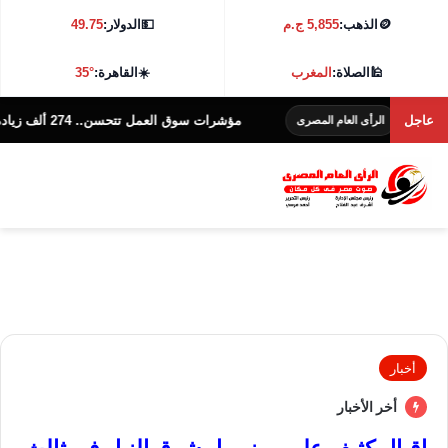
🪙
الذهب:
5,855 ج.م
💵
الدولار:
49.75
🕌
الصلاة:
المغرب
☀️
القاهرة:
35°
عاجل
مؤشرات سوق العمل تتحسن.. 274 ألف زيادة في أعداد المشتغلين
الرأى العام المصرى
أخبار
أخر الأخبار