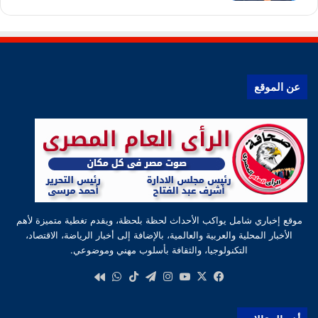
عن الموقع
موقع إخباري شامل يواكب الأحداث لحظة بلحظة، ويقدم تغطية متميزة لأهم
الأخبار المحلية والعربية والعالمية، بالإضافة إلى أخبار الرياضة، الاقتصاد،
التكنولوجيا، والثقافة بأسلوب مهني وموضوعي.
‫X
فيسبوك
‫YouTube
انستقرام
تيلقرام
‫TikTok
واتساب
كواى