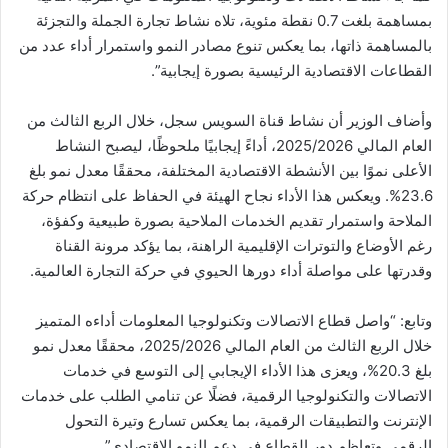
بمساهمة بلغت 0.7 نقطة مئوية، تلاه نشاط تجارة الجملة والتجزئة
بالمساهمة ذاتها، بما يعكس تنوع مصادر النمو واستمرار أداء عدد من
القطاعات الاقتصادية الرئيسية بصورة إيجابية”.
وأضاف الوزير أن نشاط قناة السويس سجل، خلال الربع الثالث من
العام المالي 2025/2026، أداءً إيجابيًا ملحوظًا، ليصبح النشاط
الأعلى نموًا بين الأنشطة الاقتصادية المختلفة، محققًا معدل نمو بلغ
23.6%. ويعكس هذا الأداء نجاح الهيئة في الحفاظ على انتظام حركة
الملاحة واستمرار تقديم الخدمات الملاحية بصورة طبيعية وكفؤة،
رغم الأوضاع والتوترات الإقليمية الراهنة، بما يؤكد مرونة القناة
وقدرتها على مواصلة أداء دورها الحيوي في حركة التجارة العالمية.
وتابع: “واصل قطاع الاتصالات وتكنولوجيا المعلومات أداءه المتميز
خلال الربع الثالث من العام المالي 2025/2026، محققًا معدل نمو
بلغ 20.3%، ويعزى هذا الأداء الإيجابي إلى التوسع في خدمات
الاتصالات والتكنولوجيا الرقمية، فضلًا عن تنامي الطلب على خدمات
الإنترنت والتطبيقات الرقمية، بما يعكس تسارع وتيرة التحول
الرقمي وتعاظم دور القطاع في دعم النمو الاقتصادي”.