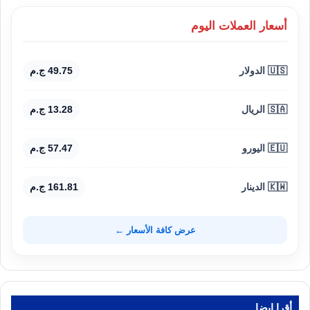
أسعار العملات اليوم
🇺🇸 الدولار
49.75 ج.م
🇸🇦 الريال
13.28 ج.م
🇪🇺 اليورو
57.47 ج.م
🇰🇼 الدينار
161.81 ج.م
عرض كافة الأسعار ←
أقرا ايضا