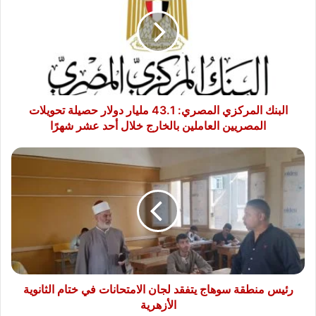
المصري:
43.1
مليار
دولار
حصيلة
تحويلات
المصريين
العاملين
البنك المركزي المصري: 43.1 مليار دولار حصيلة تحويلات
بالخارج
المصريين العاملين بالخارج خلال أحد عشر شهرًا
خلال
أحد
رئيس
عشر
منطقة
شهرًا
سوهاج
يتفقد
لجان
الامتحانات
في
ختام
الثانوية
الأزهرية
رئيس منطقة سوهاج يتفقد لجان الامتحانات في ختام الثانوية
الأزهرية