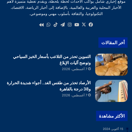
موقع إخباري شامل يواكب الأحداث لحظة بلحظة، ويقدم تغطية متميزة لأهم
الأخبار المحلية والعربية والعالمية، بالإضافة إلى أخبار الرياضة، الاقتصاد،
التكنولوجيا، والثقافة بأسلوب مهني وموضوعي.
‫X
فيسبوك
‫YouTube
انستقرام
تيلقرام
‫TikTok
واتساب
كواى
أخر المقالات
التموين تحذر من التلاعب بأسعار الخبز السياحي
وتوضح آليات الإبلاغ
7 أغسطس، 2026
الأرصاد تحذر من طقس الغد.. أجواء شديدة الحرارة
و38 درجة بالقاهرة
7 أغسطس، 2026
الأكثر مشاهدة
15 أكتوبر، 2024