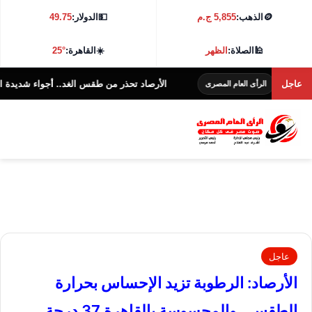
🪙
الذهب:
5,855 ج.م
💵
الدولار:
49.75
🕌
الصلاة:
الظهر
☀️
القاهرة:
25°
عاجل
الأرصاد تحذر من طقس الغد.. أجواء شديدة الحرارة و38 درجة بالقاهرة
الرأى العام المصرى
عاجل
الأرصاد: الرطوبة تزيد الإحساس بحرارة
الطقس.. والمحسوسة بالقاهرة 37 درجة