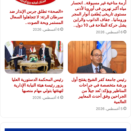
أزمة مناخية غير مسبوقة.. انحسار
مياه أكبر نهرين فى أوروبا لأدنى
«الصحة» تطلق جرس الإنذار ضد
مستوى تاريخى يُطفئ أنوار المجر
سرطان الرئة: لا تتجاهلوا السعال
ورومانيا.. جفاف الدانوب والراين
المستمر وبحة الصوت..
يشل حركة الملاحة فى 10 دول..
6 أغسطس، 2026
6 أغسطس، 2026
رئيس جامعة كفر الشيخ يفتتح أول
رئيس المحكمة الدستورية العليا
ورشة متخصصة في جراحات
يزور رئيسة هيئة النيابة الإدارية
المناظير ويؤكد: نُعد جيلاً من
لتهنئتها بتولي مهام منصبها
الجراحين وفق أحدث المعايير
4 أغسطس، 2026
العالمية
5 أغسطس، 2026