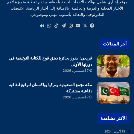
موقع إخباري شامل يواكب الأحداث لحظة بلحظة، ويقدم تغطية متميزة لأهم
الأخبار المحلية والعربية والعالمية، بالإضافة إلى أخبار الرياضة، الاقتصاد،
التكنولوجيا، والثقافة بأسلوب مهني وموضوعي.
‫X
فيسبوك
‫YouTube
انستقرام
تيلقرام
‫TikTok
واتساب
كواى
أخر المقالات
قريعي: يفوز بجائزة دينق قوج للكتابة التوثيقية في
دورتها الأولى
7 أغسطس، 2026
مكة تجمع السعودية وتركيا وباكستان لتوقيع اتفاقية
دفاعية مشتركة
7 أغسطس، 2026
الأكثر مشاهدة
15 أكتوبر، 2024