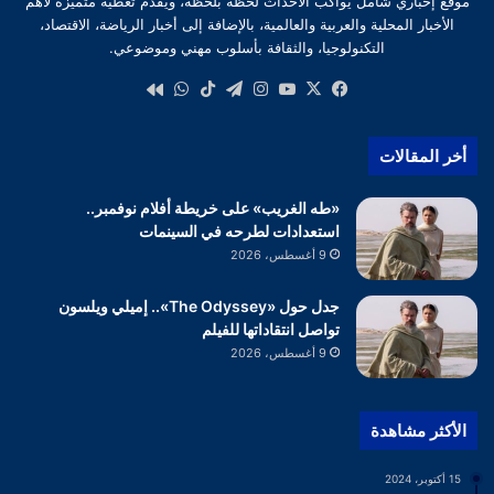
موقع إخباري شامل يواكب الأحداث لحظة بلحظة، ويقدم تغطية متميزة لأهم
الأخبار المحلية والعربية والعالمية، بالإضافة إلى أخبار الرياضة، الاقتصاد،
التكنولوجيا، والثقافة بأسلوب مهني وموضوعي.
‫X
فيسبوك
‫YouTube
انستقرام
تيلقرام
‫TikTok
واتساب
كواى
أخر المقالات
«طه الغريب» على خريطة أفلام نوفمبر..
استعدادات لطرحه في السينمات
9 أغسطس، 2026
جدل حول «The Odyssey».. إميلي ويلسون
تواصل انتقاداتها للفيلم
9 أغسطس، 2026
الأكثر مشاهدة
15 أكتوبر، 2024