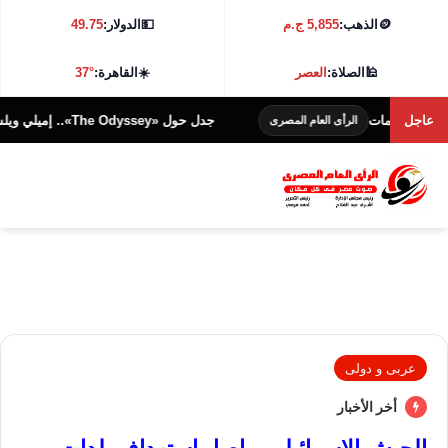
🪙
الذهب:
5,855 ج.م
💵
الدولار:
49.75
🕌
الصلاة:
العصر
☀️
القاهرة:
37°
نمات
عاجل
جدل حول «The Odyssey».. إميلي ويلسون تواصل انتقاداتها للفيلم
الرأى العام المصرى
عربى و دولى
أخر الأخبار