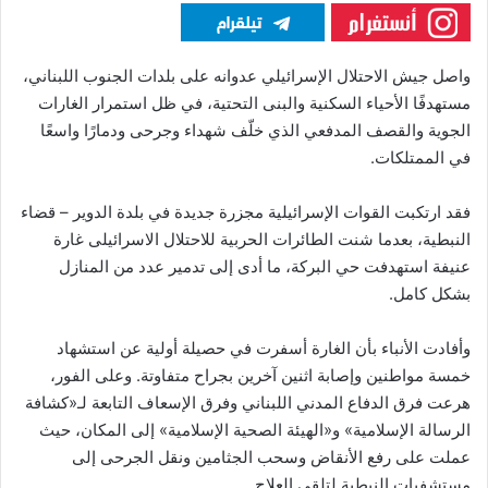
واصل جيش الاحتلال الإسرائيلي عدوانه على بلدات الجنوب اللبناني،
مستهدفًا الأحياء السكنية والبنى التحتية، في ظل استمرار الغارات
الجوية والقصف المدفعي الذي خلّف شهداء وجرحى ودمارًا واسعًا
في الممتلكات.
فقد ارتكبت القوات الإسرائيلية مجزرة جديدة في بلدة الدوير – قضاء
النبطية، بعدما شنت الطائرات الحربية للاحتلال الاسرائيلى غارة
عنيفة استهدفت حي البركة، ما أدى إلى تدمير عدد من المنازل
بشكل كامل.
وأفادت الأنباء بأن الغارة أسفرت في حصيلة أولية عن استشهاد
خمسة مواطنين وإصابة اثنين آخرين بجراح متفاوتة. وعلى الفور،
هرعت فرق الدفاع المدني اللبناني وفرق الإسعاف التابعة لـ«كشافة
الرسالة الإسلامية» و«الهيئة الصحية الإسلامية» إلى المكان، حيث
عملت على رفع الأنقاض وسحب الجثامين ونقل الجرحى إلى
مستشفيات النبطية لتلقي العلاج.