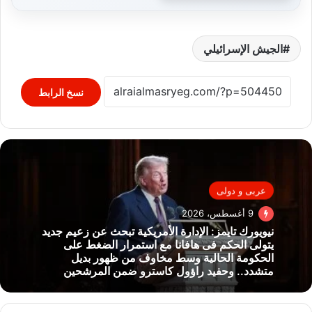
الجيش الإسرائيلي
نسخ الرابط
عربى و دولى
9 أغسطس، 2026
نيويورك تايمز: الإدارة الأمريكية تبحث عن زعيم جديد
يتولى الحكم فى هافانا مع استمرار الضغط على
الحكومة الحالية وسط مخاوف من ظهور بديل
متشدد.. وحفيد راؤول كاسترو ضمن المرشحين