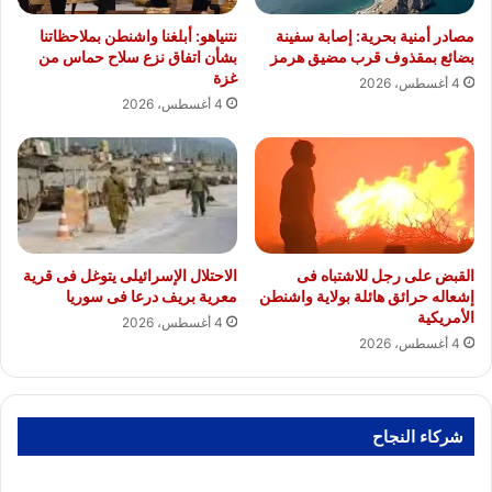
مصادر أمنية بحرية: إصابة سفينة
نتنياهو: أبلغنا واشنطن بملاحظاتنا
بضائع بمقذوف قرب مضيق هرمز
بشأن اتفاق نزع سلاح حماس من
غزة
4 أغسطس، 2026
4 أغسطس، 2026
القبض على رجل للاشتباه فى
الاحتلال الإسرائيلى يتوغل فى قرية
إشعاله حرائق هائلة بولاية واشنطن
معرية بريف درعا فى سوريا
الأمريكية
4 أغسطس، 2026
4 أغسطس، 2026
شركاء النجاح