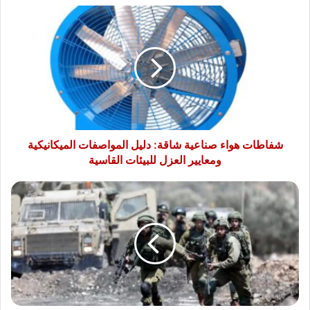
شفاطات
هواء
صناعية
شاقة:
دليل
المواصفات
الميكانيكية
ومعايير
العزل
للبيئات
شفاطات هواء صناعية شاقة: دليل المواصفات الميكانيكية
القاسية
ومعايير العزل للبيئات القاسية
إصابة
قائد
لواء
المدرعات
401
وعدد
من
الجنود
جنوب