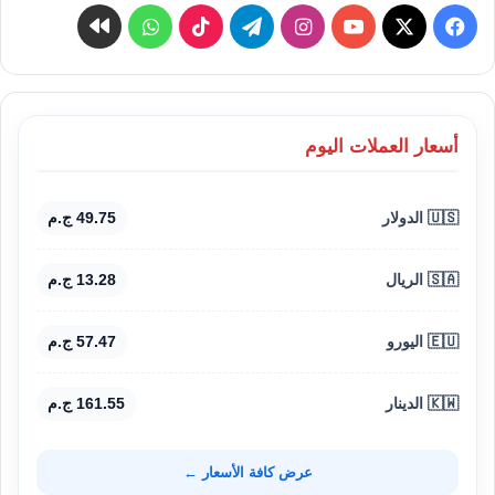
‫X
فيسبوك
‫YouTube
انستقرام
تيلقرام
‫TikTok
واتساب
كواى
أسعار العملات اليوم
🇺🇸 الدولار
49.75 ج.م
🇸🇦 الريال
13.28 ج.م
🇪🇺 اليورو
57.47 ج.م
🇰🇼 الدينار
161.55 ج.م
عرض كافة الأسعار ←