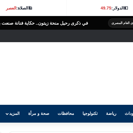
💵
الدولار:
49.75
🕌
الصلاة:
العصر
ذكرى رحيل منحة زيتون.. حكاية فنانة صنعت بصمتها بخفة الظل
الرأى الع
داث
رياضة
تكنولوجيا
محافظات
صحة و مرأة
المزيد