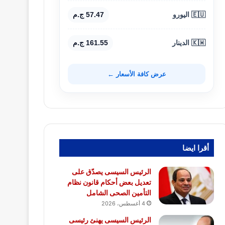
🇪🇺 اليورو
57.47 ج.م
🇰🇼 الدينار
161.55 ج.م
عرض كافة الأسعار ←
أقرا ايضا
الرئيس السيسى يصدّق على
تعديل بعض أحكام قانون نظام
التأمين الصحى الشامل
4 أغسطس، 2026
الرئيس السيسى يهنئ رئيسى