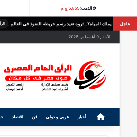
🪙
الذهب:
5,855 ج.م
عاجل
ثروة تعيد رسم خريطة النفوذ فى العالم..
في 
الرأى العام المصرى
الأحد , 9 أغسطس 2026
الرئيسية
أخبار
عربى و دولى
فن
اقتصاد
حو