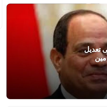
المركزي المصري بالتعاون مع وزارة
الخارجية لتيسير الخدمات المصرفية
المصريين المقيمين بالخارج
شريكا استراتيجيا.. البنك الأهلي المصري
يشارك في نهائيات Enactus Egypt لاختيار
الفريق الذي يمثل مصر في الخارج
مصر تهيب بوسائل الإعلام الأجنبية تحري
الدقة في تناول حادث استهداف السفينتين
بميناء دمياط
 تعديل
مين
الزراعة” تضبط 880 عبوة مبيدات غير
صالحة ببني سويف والفيوم وتحيل الواقعة
للنيابة
وزير الدولة للإنتاج الحربي يبحث مع سفير
بلغاريا بالقاهرة سبل تعزيز التعاون المشترك
وزيرة التضامن الاجتماعي تتابع تداعيات
حادث انهيار عقار بمدينة زفتي محافظة