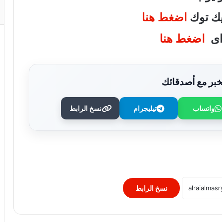
تيك توك
اضغط هنا
واى
اضغط هنا
بر مع أصدقائك
واتساب
تيليجرام
نسخ الرابط
الرئيس السيسى يصدّق على تعديل بعض
أحكام قانون نظام التأمين الصحى الشامل
الرئيس السيسى يهنئ رئيسى تشاد وبنين
بذكرى العيد القومى
نسخ الرابط
البنك الأهلي المصري يشارك في مبادرة
“حدث بياناتك في مصر” التي أطلقها البنك