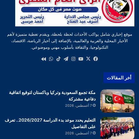
موقع إخباري شامل يواكب الأحداث لحظة بلحظة، ويقدم تغطية متميزة لأهم
الأخبار المحلية والعربية والعالمية، بالإضافة إلى أخبار الرياضة، الاقتصاد،
التكنولوجيا، والثقافة بأسلوب مهني وموضوعي.
‫X
فيسبوك
‫YouTube
انستقرام
تيلقرام
‫TikTok
واتساب
كواى
أخر المقالات
مكة تجمع السعودية وتركيا وباكستان لتوقيع اتفاقية
دفاعية مشتركة
7 أغسطس، 2026
التعليم يحدد موعد بدء الدراسة 2026/2027.. تعرف
على التفاصيل
7 أغسطس، 2026