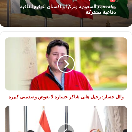
مكة تجمع السعودية وتركيا وباكستان لتوقيع اتفاقية
دفاعية مشتركة
وائل
جسار:
رحيل
هانى
شاكر
خسارة
لا
تعوض
وصدمتى
كبيرة
وائل جسار: رحيل هانى شاكر خسارة لا تعوض وصدمتى كبيرة
وزير
الصحة
يبحث
تعزيز