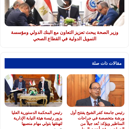
التعاون
مع
البنك
الدولي
ومؤسسة
التمويل
وزير الصحة يبحث تعزيز التعاون مع البنك الدولي ومؤسسة
الدولية
التمويل الدولية في القطاع الصحي
في
القطاع
الصحي
مقالات ذات صلة
رئيس جامعة كفر الشيخ يفتتح أول
رئيس المحكمة الدستورية العليا
ورشة متخصصة في جراحات
يزور رئيسة هيئة النيابة الإدارية
المناظير ويؤكد: نُعد جيلاً من
لتهنئتها بتولي مهام منصبها
الجراحين وفق أحدث المعايير