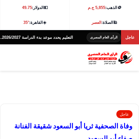
🪙
الذهب:
5,855 ج.م
💵
الدولار:
49.75
🕌
الصلاة:
العصر
☀️
القاهرة:
35°
كة
عاجل
التعليم يحدد موعد بدء الدراسة 2026/2027.. تعرف على التفاصيل
الرأى العام المصرى
عاجل
وفاة الصحفية ثريا أبو السعود شقيقة الفنانة
صفاء أبو السعود