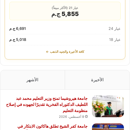
عيار 21 (الأكثر مبيعاً)
5,855 ج.م
عيار 24
6,691 ج.م
عيار 18
5,018 ج.م
كافة الأعيرة والجنيه الذهب ←
الأخيرة
الأشهر
جامعة هيروشيما تمنح وزير التعليم محمد عبد
اللطيف الدكتوراه الفخرية تقديرًا لجهوده في إصلاح
منظومة التعليم
8 أغسطس، 2026
جامعة كفر الشيخ تطلق هاكاثون الابتكار في