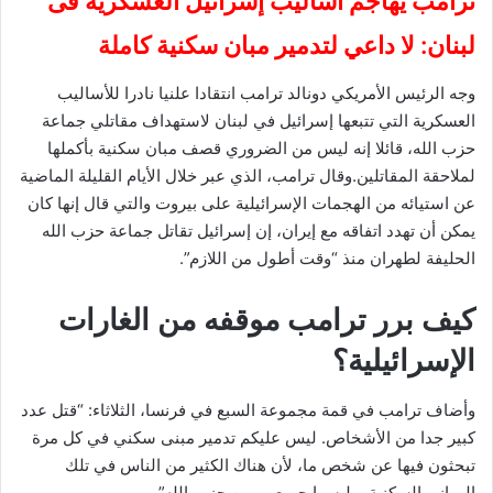
ترامب يهاجم أساليب إسرائيل العسكرية فى
لبنان: لا داعي لتدمير مبان سكنية كاملة
وجه الرئيس الأمريكي دونالد ترامب انتقادا علنيا نادرا للأساليب
العسكرية التي تتبعها إسرائيل في لبنان لاستهداف مقاتلي جماعة
حزب الله، قائلا إنه ليس من الضروري قصف مبان سكنية بأكملها
لملاحقة المقاتلين.وقال ترامب، الذي عبر خلال الأيام القليلة ‌الماضية
عن استيائه من الهجمات الإسرائيلية على بيروت والتي قال إنها كان
يمكن أن تهدد اتفاقه ‌مع إيران، ‌إن إسرائيل تقاتل جماعة حزب الله
الحليفة لطهران منذ “وقت أطول من اللازم”.
كيف برر ترامب موقفه من الغارات
الإسرائيلية؟
وأضاف ترامب في قمة مجموعة السبع في فرنسا، الثلاثاء: “قتل عدد
كبير جدا من الأشخاص. ليس عليكم تدمير مبنى سكني ‌في كل مرة
تبحثون فيها عن ‌شخص ما، لأن ⁠هناك الكثير من الناس في تلك
المباني السكنية، وليسوا جميعهم من حزب الله”.