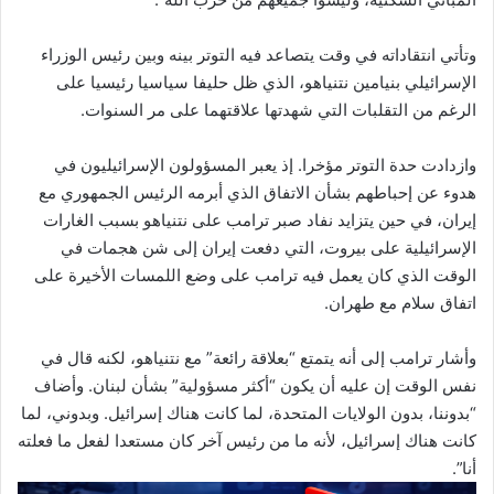
وتأتي انتقاداته في وقت يتصاعد فيه التوتر بينه وبين رئيس الوزراء
الإسرائيلي ⁠بنيامين نتنياهو، الذي ‌ظل حليفا سياسيا رئيسيا على
الرغم من التقلبات التي شهدتها ⁠علاقتهما على مر السنوات.
وازدادت حدة التوتر مؤخرا. إذ يعبر ⁠المسؤولون الإسرائيليون في
هدوء عن إحباطهم بشأن الاتفاق الذي أبرمه الرئيس الجمهوري مع
إيران، في حين يتزايد نفاد ⁠صبر ترامب على نتنياهو بسبب الغارات
الإسرائيلية على بيروت، التي دفعت إيران إلى شن هجمات في
الوقت الذي كان يعمل فيه ترامب على وضع اللمسات الأخيرة على
اتفاق سلام مع طهران.
وأشار ترامب إلى أنه يتمتع “بعلاقة رائعة” مع نتنياهو، لكنه قال في
نفس الوقت إن عليه أن يكون “أكثر مسؤولية” بشأن لبنان. وأضاف
“بدوننا، بدون ‌الولايات المتحدة، لما كانت هناك إسرائيل. وبدوني، لما
كانت هناك إسرائيل، لأنه ما من رئيس آخر كان مستعدا لفعل ما فعلته
أنا”.