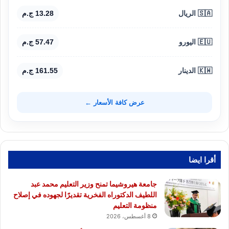
🇸🇦 الريال
13.28 ج.م
🇪🇺 اليورو
57.47 ج.م
🇰🇼 الدينار
161.55 ج.م
عرض كافة الأسعار ←
أقرا ايضا
جامعة هيروشيما تمنح وزير التعليم محمد عبد
اللطيف الدكتوراه الفخرية تقديرًا لجهوده في إصلاح
منظومة التعليم
8 أغسطس، 2026