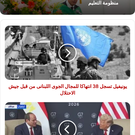
منظومة التعليم
يونيفيل
تسجل
38
انتهاكا
للمجال
الجوى
اللبنانى
من
قبل
جيش
يونيفيل تسجل 38 انتهاكا للمجال الجوى اللبنانى من قبل جيش
الاحتلال
الاحتلال
الرئيس
السيسى:
تسوية
القضية
الفلسطينية