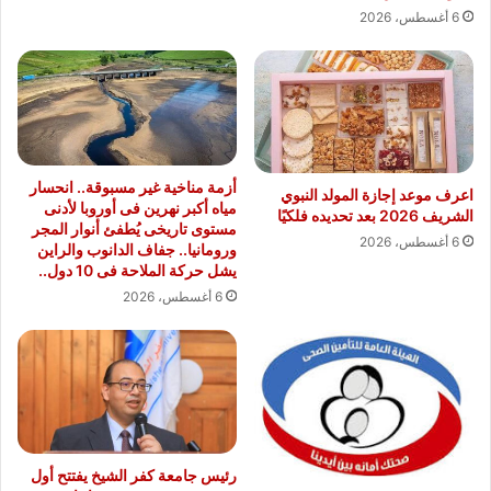
6 أغسطس، 2026
أزمة مناخية غير مسبوقة.. انحسار
اعرف موعد إجازة المولد النبوي
مياه أكبر نهرين فى أوروبا لأدنى
الشريف 2026 بعد تحديده فلكيًا
مستوى تاريخى يُطفئ أنوار المجر
6 أغسطس، 2026
ورومانيا.. جفاف الدانوب والراين
يشل حركة الملاحة فى 10 دول..
6 أغسطس، 2026
رئيس جامعة كفر الشيخ يفتتح أول