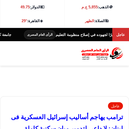
🪙
الذهب:
5,855 ج.م
💵
الدولار:
49.75
🕌
الصلاة:
الظهر
☀️
القاهرة:
29°
عاجل
ًا لجهوده في إصلاح منظومة التعليم
جامعة كفر الشيخ تطلق هاكاثو
الرأى العام المصرى
عاجل
ترامب يهاجم أساليب إسرائيل العسكرية فى
لبنان: لا داعي لتدمير مبان سكنية كاملة