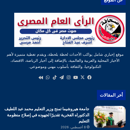
موقع إخباري شامل يواكب الأحداث لحظة بلحظة، ويقدم تغطية متميزة لأهم
الأخبار المحلية والعربية والعالمية، بالإضافة إلى أخبار الرياضة، الاقتصاد،
التكنولوجيا، والثقافة بأسلوب مهني وموضوعي.
‫X
فيسبوك
‫YouTube
انستقرام
تيلقرام
‫TikTok
واتساب
كواى
أخر المقالات
جامعة هيروشيما تمنح وزير التعليم محمد عبد اللطيف
الدكتوراه الفخرية تقديرًا لجهوده في إصلاح منظومة
التعليم
8 أغسطس، 2026