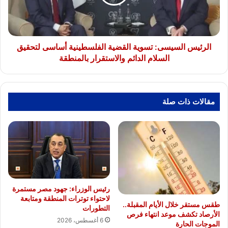
أساسى
لتحقيق
السلام
الدائم
والاستقرار
الرئيس السيسى: تسوية القضية الفلسطينية أساسى لتحقيق
بالمنطقة
السلام الدائم والاستقرار بالمنطقة
مقالات ذات صلة
رئيس الوزراء: جهود مصر مستمرة
لاحتواء توترات المنطقة ومتابعة
طقس مستقر خلال الأيام المقبلة..
التطورات
الأرصاد تكشف موعد انتهاء فرص
6 أغسطس، 2026
الموجات الحارة