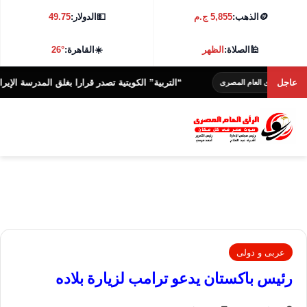
🪙
الذهب:
5,855 ج.م
💵
الدولار:
49.75
🕌
الصلاة:
الظهر
☀️
القاهرة:
26°
عاجل
“التربية” الكويتية تصدر قرارا بغلق المدرسة الإيرانية الخاصة
أى العام المصرى
عربى و دولى
رئيس باكستان يدعو ترامب لزيارة بلاده