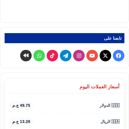
تابعنا على
‫X
فيسبوك
‫YouTube
انستقرام
تيلقرام
‫TikTok
واتساب
كواى
أسعار العملات اليوم
🇺🇸 الدولار
49.75 ج.م
🇸🇦 الريال
13.28 ج.م