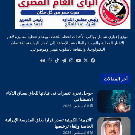
موقع إخباري شامل يواكب الأحداث لحظة بلحظة، ويقدم تغطية متميزة لأهم
الأخبار المحلية والعربية والعالمية، بالإضافة إلى أخبار الرياضة، الاقتصاد،
التكنولوجيا، والثقافة بأسلوب مهني وموضوعي.
‫X
فيسبوك
‫YouTube
انستقرام
تيلقرام
‫TikTok
واتساب
كواى
أخر المقالات
جوجل تجرى تغييرات فى قيادتها للحاق بسباق الذكاء
الاصطناعى
6 أغسطس، 2026
“التربية” الكويتية تصدر قرارا بغلق المدرسة الإيرانية
الخاصة وإلغاء ترخيصها
6 أغسطس، 2026