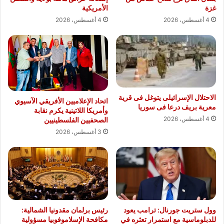
غزة
الأمريكية
4 أغسطس، 2026
4 أغسطس، 2026
الاحتلال الإسرائيلى يتوغل فى قرية
اتحاد الإعلاميين الأفريقي الآسيوي
معرية بريف درعا فى سوريا
وأمريكا اللاتينية يكرم نقابة
4 أغسطس، 2026
الصحفيين الفلسطينيين
3 أغسطس، 2026
وول ستريت جورنال: ترامب يعود
رئيس برلمان مقدونيا الشمالية:
للدبلوماسية مع استمرار تعثره في
مكافحة الإسلاموفوبيا مسؤولية