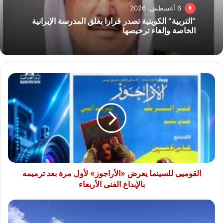
6 أغسطس، 2026
“التربية” الكويتية تصدر قرارا بغلق المدرسة الإيرانية
الخاصة وإلغاء ترخيصها
القوميى
للسينما
يعرض
«الأراجوز»
لأول
مرة
بعد
ترميمه
بالإبداع
الفنى
القوميى للسينما يعرض «الأراجوز» لأول مرة بعد ترميمه
الأربعاء
بالإبداع الفنى الأربعاء
فى
ذكرى