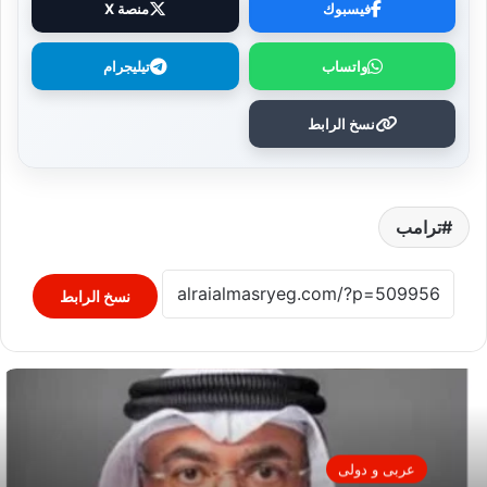
فيسبوك
منصة X
واتساب
تيليجرام
نسخ الرابط
ترامب
نسخ الرابط
عربى و دولى