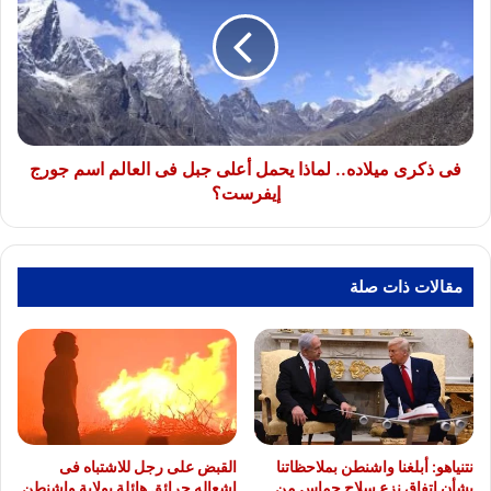
ميلاده..
لماذا
يحمل
أعلى
جبل
فى
العالم
اسم
فى ذكرى ميلاده.. لماذا يحمل أعلى جبل فى العالم اسم جورج
جورج
إيفرست؟
إيفرست؟
مقالات ذات صلة
نتنياهو: أبلغنا واشنطن بملاحظاتنا
القبض على رجل للاشتباه فى
بشأن اتفاق نزع سلاح حماس من
إشعاله حرائق هائلة بولاية واشنطن