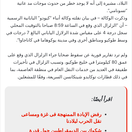
البلاد، مشيرة إلى أنه لا يوجد خطر من حدوث موجات مد عاتية
“تسونامي”.
وذكرت الوكالة – في بيان نقلته وكالة أنباء “كيودو” اليابانية الرسمية
– أن “الزلزال الذي وقع في الساعة 8:59 صباحا بالتوقيت المحلي
سجل درجة 4 على مقياس شدة الزلازل الياباني البالغ 7 درجات في
وسط طوكيو ومناطق أخرى وفي مدينة يوكوهاما في كاناجاوا”.
ولم ترد تقارير فورية عن سقوط ضحايا جراء الزلزال الذي وقع على
عمق 80 كيلومترا في خليج طوكيو، وتسبب الزلزال في تأخيرات
طفيفة في العديد من خدمات النقل العام في منطقة العاصمة، بما
في ذلك قطارات توكايدو شينكانسن السريعة، وفقًا للمشغلين.
اقرأ أيضًا:
رفض الإبادة الممنهجة فى غزة ومساعى
نقل الحرب لبلادنا
شكوك بين الديمقراطيين حول قدرة