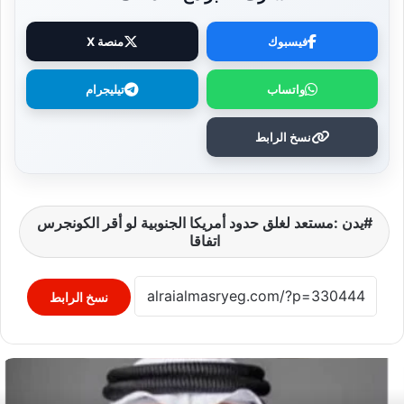
فيسبوك
منصة X
واتساب
تيليجرام
نسخ الرابط
يدن :مستعد لغلق حدود أمريكا الجنوبية لو أقر الكونجرس
اتفاقا
نسخ الرابط