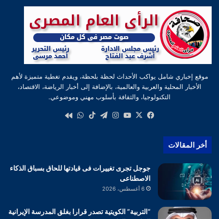
موقع إخباري شامل يواكب الأحداث لحظة بلحظة، ويقدم تغطية متميزة لأهم
الأخبار المحلية والعربية والعالمية، بالإضافة إلى أخبار الرياضة، الاقتصاد،
التكنولوجيا، والثقافة بأسلوب مهني وموضوعي.
‫X
فيسبوك
‫YouTube
انستقرام
تيلقرام
‫TikTok
واتساب
كواى
أخر المقالات
جوجل تجرى تغييرات فى قيادتها للحاق بسباق الذكاء
الاصطناعى
6 أغسطس، 2026
“التربية” الكويتية تصدر قرارا بغلق المدرسة الإيرانية