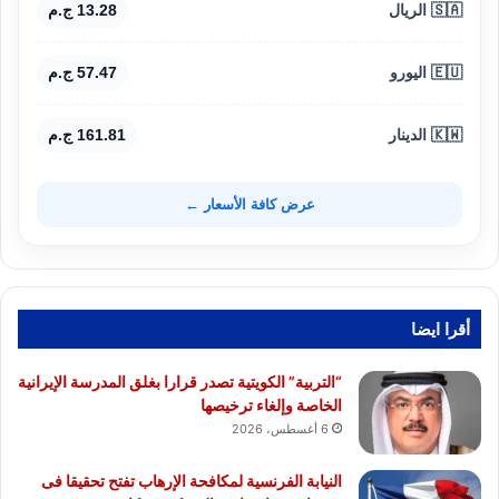
🇸🇦 الريال
13.28 ج.م
🇪🇺 اليورو
57.47 ج.م
🇰🇼 الدينار
161.81 ج.م
عرض كافة الأسعار ←
أقرا ايضا
“التربية” الكويتية تصدر قرارا بغلق المدرسة الإيرانية
الخاصة وإلغاء ترخيصها
6 أغسطس، 2026
النيابة الفرنسية لمكافحة الإرهاب تفتح تحقيقا فى