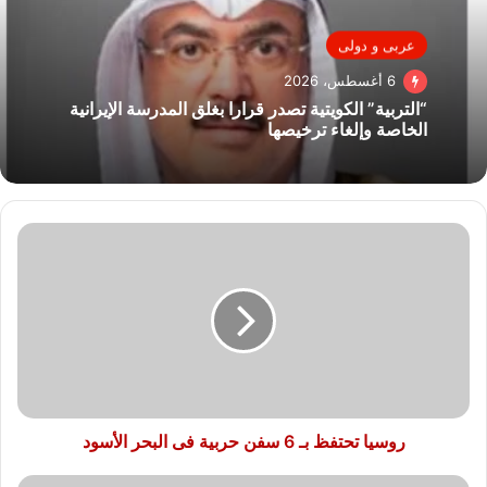
عربى و دولى
6 أغسطس، 2026
“التربية” الكويتية تصدر قرارا بغلق المدرسة الإيرانية
الخاصة وإلغاء ترخيصها
روسيا
تحتفظ
بـ
6
سفن
حربية
فى
البحر
الأسود
روسيا تحتفظ بـ 6 سفن حربية فى البحر الأسود
بايدن