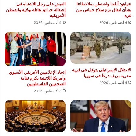
نتنياهو: أبلغنا واشنطن بملاحظاتنا
القبض على رجل للاشتباه فى
بشأن اتفاق نزع سلاح حماس من
إشعاله حرائق هائلة بولاية واشنطن
غزة
الأمريكية
4 أغسطس، 2026
4 أغسطس، 2026
الاحتلال الإسرائيلى يتوغل فى قرية
اتحاد الإعلاميين الأفريقي الآسيوي
معرية بريف درعا فى سوريا
وأمريكا اللاتينية يكرم نقابة
4 أغسطس، 2026
الصحفيين الفلسطينيين
3 أغسطس، 2026