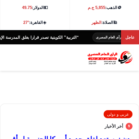
🪙
الذهب:
5,855 ج.م
💵
الدولار:
49.75
🕌
الصلاة:
الظهر
☀️
القاهرة:
27°
عاجل
“التربية” الكويتية تصدر قرارا بغلق المدرسة الإيرانية ال
الرأى العام المصرى
عربى و دولى
أخر الأخبار