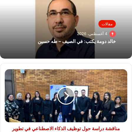
مقالات
4 أغسطس، 2026
خالد دومة يكتب: في الصيف – طه حسين
مناقشة
دراسة
حول
توظيف
الذكاء
الاصطناعي
في
تطوير
التعليم
الإلكتروني
مناقشة دراسة حول توظيف الذكاء الاصطناعي في تطوير