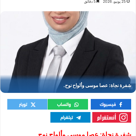
25 يونيو، 2026
5 دقائق
شفرة نجاة
شفرة نجاة: عصا موسى وألواح نوح.