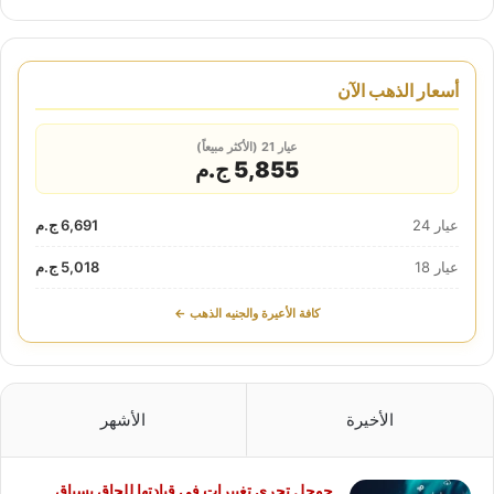
أسعار الذهب الآن
عيار 21 (الأكثر مبيعاً)
5,855 ج.م
عيار 24
6,691 ج.م
عيار 18
5,018 ج.م
كافة الأعيرة والجنيه الذهب ←
الأخيرة
الأشهر
جوجل تجرى تغييرات فى قيادتها للحاق بسباق