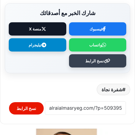
شارك الخبر مع أصدقائك
فيسبوك
منصة X
واتساب
تيليجرام
نسخ الرابط
شفرة نجاة
نسخ الرابط