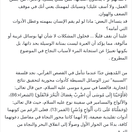
العمل، ولا آسف عليك! ونسيانك لمهمتك يعني أنك في موقف
الضعف والهوان.
قد يتساءل البعض: ماذا لو لم يقم الإنسان بمهمته وعطل الأدوات
التي أمامه؟
علينا أن نقف قليلًا … فحلول المشكلات لا شأن لها بوسائل غريبة أو
مألوفة، مما يؤكد أن العبرة ليست بمتانة الوسيلة بحد ذاتها، بل
بكونها تعبيرًا عن استجابة المرء لأسباب النجاح في الموضوع
المطروح .
من المُدهِش جدًا عندما نتأمل في القصص القرآني، نجد فلسفة
“السببية” تبرز الوسائل البسيطة كأدوات محورية لتحقيق نتائج
إعجازية. فالعصا في سيرة موسى عليه السلام، حين قال تعالى:
{فَأَوْحَيْنَا إِلَى مُوسَى أَنِ اضْرِبْ بِعَصَاكَ الْبَحْرَ فَانْفَلَقَ} (الشعراء:86)،
والألواح والمسامير في سفينة نوح عليه السلام، حيث قال تعالى:
{وَحَمَلْنَاهُ عَلَى ذَاتِ أَلْوَاحٍ وَدُسُرٍ} (القمر:13). فعلى الرغم من كونهما
أدوات تقليدية ضعيفة، إلا أنهما كانتا محور النجاة في مفاصل دعوتهما
كافة، بدءًا من الحوار الأول وصولًا إلى انفلاق البحر والنجاة من
الغرق.