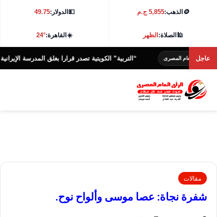
🪙
الذهب:
5,855 ج.م
💵
الدولار:
49.75
🕌
الصلاة:
الظهر
☀️
القاهرة:
24°
عاجل
“التربية” الكويتية تصدر قرارا بغلق المدرسة الإيرانية الخاصة وإلغ
ام المصرى
مقالات
شفرة نجاة: عصا موسى وألواح نوح.