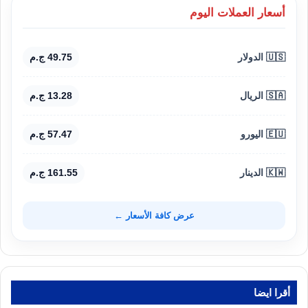
أسعار العملات اليوم
🇺🇸 الدولار
49.75 ج.م
🇸🇦 الريال
13.28 ج.م
🇪🇺 اليورو
57.47 ج.م
🇰🇼 الدينار
161.55 ج.م
عرض كافة الأسعار ←
أقرا ايضا