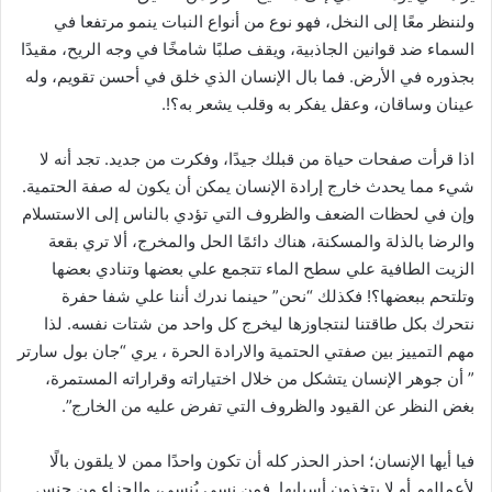
ولننظر معًا إلى النخل، فهو نوع من أنواع النبات ينمو مرتفعا في
السماء ضد قوانين الجاذبية، ويقف صلبًا شامخًا في وجه الريح، مقيدًا
بجذوره في الأرض. فما بال الإنسان الذي خلق في أحسن تقويم، وله
عينان وساقان، وعقل يفكر به وقلب يشعر به؟!.
اذا قرأت صفحات حياة من قبلك جيدًا، وفكرت من جديد. تجد أنه لا
شيء مما يحدث خارج إرادة الإنسان يمكن أن يكون له صفة الحتمية.
وإن في لحظات الضعف والظروف التي تؤدي بالناس إلى الاستسلام
والرضا بالذلة والمسكنة، هناك دائمًا الحل والمخرج، ألا تري بقعة
الزيت الطافية علي سطح الماء تتجمع علي بعضها وتنادي بعضها
وتلتحم ببعضها؟! فكذلك “نحن” حينما ندرك أننا علي شفا حفرة
نتحرك بكل طاقتنا لنتجاوزها ليخرج كل واحد من شتات نفسه. لذا
مهم التمييز بين صفتي الحتمية والارادة الحرة ، يري “جان بول سارتر
” أن جوهر الإنسان يتشكل من خلال اختياراته وقراراته المستمرة،
بغض النظر عن القيود والظروف التي تفرض عليه من الخارج”.
فيا أيها الإنسان؛ احذر الحذر كله أن تكون واحدًا ممن لا يلقون بالًا
لأعمالهم أو لا يتخذون أسبابها. فمن نسي يُنسى، والجزاء من جنس