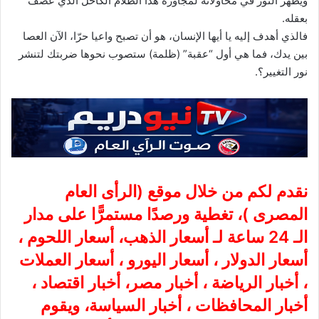
ويظهر النور في محاولاته لمجاوزة هذا الظلام الكاحل الذي عصف
بعقله.
فالذي أهدف إليه يا أيها الإنسان، هو أن تصبح واعيا حرّا، الآن العصا
بين يدك، فما هي أول “عقبة” (ظلمة) ستصوب نحوها ضربتك لتنشر
نور التغيير؟.
نقدم لكم من خلال موقع (
الرأى العام
المصرى
)، تغطية ورصدًا مستمرًّا على مدار
الـ 24 ساعة لـ أسعار الذهب، أسعار اللحوم ،
أسعار الدولار ، أسعار اليورو ، أسعار العملات
، أخبار الرياضة ، أخبار مصر، أخبار اقتصاد ،
أخبار المحافظات ، أخبار السياسة، ويقوم