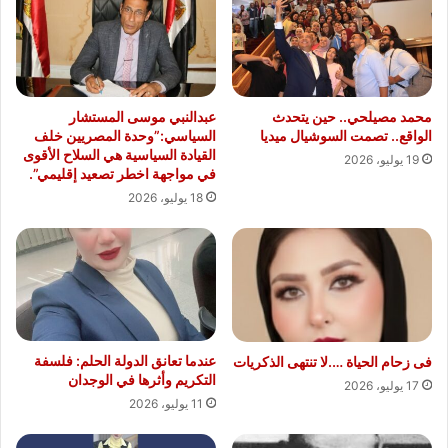
في
إطار
تعزيز
أواصر
التعاون
بين
محمد مصيلحي.. حين يتحدث
عبدالنبي موسى المستشار
المؤسسات
الواقع.. تصمت السوشيال ميديا
السياسي:”وحدة المصريين خلف
الإعلامية
القيادة السياسية هي السلاح الأقوى
19 يوليو، 2026
والتنفيذية
في مواجهة اخطر تصعيد إقليمي”.
والمجتمعية
18 يوليو، 2026
عندما تعانق الدولة الحلم: فلسفة
فى زحام الحياة ….لا تنتهى الذكريات
التكريم وأثرها في الوجدان
17 يوليو، 2026
11 يوليو، 2026