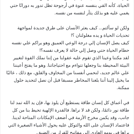
الحياة، كأنه القي بنفسه عنوة في أرجوحة تظل تدور به دورانًا حتي
يغمي عليه هو بذلك يثأر لنفسه من نفسه.
ولكن لو سألتم… كيف يعثر الأنسان على طرق جديدة لمواجهة
تحديات الحياة و يده مغلولتان ؟!
كيف يصل الإنسان إلي درجة الوعي العميق وهو يراكم علي نفسه
حطام الحياة حتي وصل إلي حالة لا يعرف نفسه؟!
لقد مكننا وعينا الذي تقوم عليه عقولنا من إننا نملك القوة لتغيير
البيئة المحيطة بنا وجعلها تتواءم مع احتياجاتنا. وهو ما يفتح أعيننا
علي عالم جديد، لنحمي أنفسنا من المخاوف والقلق، مع ذلك ، غالبًا
ما يخيل إلينا أننا بلغنا المخاطر مسبقا قبل أن نصل لتحديد حلول
ممكنة.
في أعماق كل إنسان طاقة يستطيع أن يلوذ بها، فإن يد الله تمد لنا
طاقة نور دائمًا، ولكن قد لا نراها. فالقدرة الإلهية تحيط بنا من كل
جانب، وقد يكمن مخرج الأزمة في أضعف الإمكانات المتاحة لدينا.
فاعتماد الإنسان على الله والتوكل عليه يحول الأشياء الصغيرة التي
يراها في يومه العادي إلى مفاتيح للفرار من الضيق.