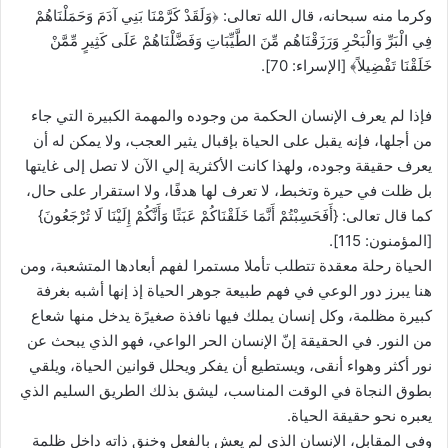
وكرما منه سبحانه، قال الله تعالى: ﴿وَلَقَدْ كَرَّمْنَا بَنِي آدَمَ وَحَمَلْنَاهُمْ
فِي الْبَرِّ وَالْبَحْرِ وَرَزَقْنَاهُم مِّنَ الطَّيِّبَاتِ وَفَضَّلْنَاهُمْ عَلَى كَثِيرٍ مِّمَّنْ
خَلَقْنَا تَفْضِيلاً﴾ [الإسراء: 70].
فإذا لم يعرف الإنسان الحكمة من وجوده والمهمة الكبيرة التي جاء
من أجلها، فإنه يقبل على الحياة بإقبال يثير العجب، ولا يمكن له أن
يعرف حقيقة وجوده، ولهذا كانت الأكثرية إلي الآن لا تصل إلى غايتها
بل ظلت في حيرة وتخبط، لا تعرف لها هدفًا، ولا استقرار على حال،
كما قال تعالى: {أَفَحَسِبْتُمْ أَنَّمَا خَلَقْنَاكُمْ عَبَثًا وَأَنَّكُمْ إِلَيْنَا لَا تُرْجَعُونَ}
[المؤمنون: 115].
الحياة رحلة معقدة تتطلب تأملا مستمرا لفهم أبعادها المتشعبة، ومن
هنا يبرز دور الوعي في فهم طبيعة جوهر الحياة إذ إنها أشبه بغرفة
كبيرة مظلمة، وكل إنسان يملك فيها نافذة صغيرًة يدخل منها شعاع
من النور. في الحقيقة إنّ الإنسان الحر الواعي، فهو الذي يبحث عن
نور أكثر وهواء أنقى، ويستطيع أن يفكر ويحلل قوانين الحياة، ويلقي
بطوق النجاة في الوقت المناسب، ليشق بذلك الطريق السليم الذي
يعبره نحو حقيقة الحياة.
وفي المقابل، الإنسان الذي لم يعش بالفعل وخنق ذاته داخل ظلمة