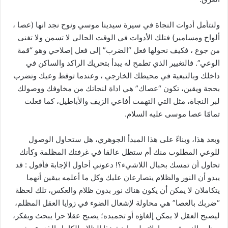
ولنتأمل أدوات النجاة في سيرة سيدينا موسي ونوح نجد انها (عصا ،
ألواح ومسامير) فتلك الأدوات في الوقت الحالي لا تسمن ولا تغنى
من جوع ، فكيف نحولها فعل “الضرب” إلى فعل إصلاحي وهو “قمة
الوعي”. فالتغيير الذي تطمح له يبدأ بتحريك الراكد والساكن في
داخلك وبالتبعية في محيطك الخارجي ، وعندما توقظ وعيك وتضرب
بحجة ويقين، تكون “عصاك” هي اداة لنجاتك من مخاوفك ووصولك
لبر النجاة، مثل التي التهمت أفاعي الزيف والأباطيل، كما فعلت
تمامًا عصا موسى عليه السلام.
وبعد هذا، وبناءً على هذا المبدأ الجوهري، هل ستحاول الوصول
للوعي المطلوب منك أم ستظل عالقا في غرفتك المظلمة وكأنك
تحاول أن تمسك بحبال اللاشيء؟! دعوني أحاول الإجابة فأقول : قد
يبدو أن النور والظلام يتصارعان عليك وكل ما أعلمه بيقين أنهما
يتكاملان لا يمكن أن يكون هناك نور بدون ظلام والعكس، تلك لحظة
“ضربك بالعصا” هي محاولة لإشعال الضوء في زوايا العقل المظلم،
ليصبح العقل لا يمكن إلغاؤه أو تجميده؛ يصبح عقلا حرا يبحث ويفكر،