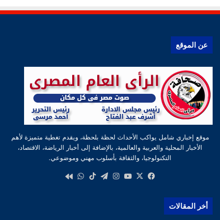
عن الموقع
موقع إخباري شامل يواكب الأحداث لحظة بلحظة، ويقدم تغطية متميزة لأهم
الأخبار المحلية والعربية والعالمية، بالإضافة إلى أخبار الرياضة، الاقتصاد،
التكنولوجيا، والثقافة بأسلوب مهني وموضوعي.
‫X
فيسبوك
‫YouTube
انستقرام
تيلقرام
‫TikTok
واتساب
كواى
أخر المقالات