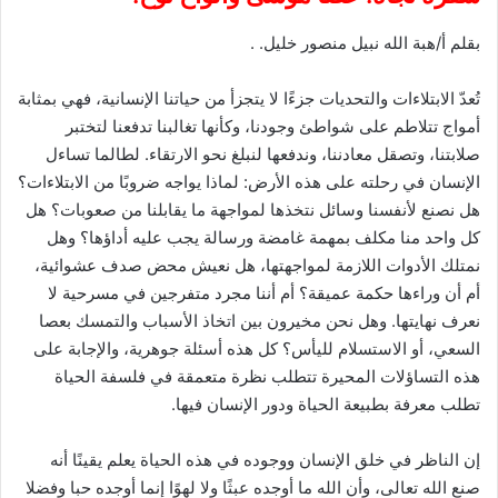
بقلم أ/هبة الله نبيل منصور خليل. .
تُعدّ الابتلاءات والتحديات جزءًا لا يتجزأ من حياتنا الإنسانية، فهي بمثابة
أمواج تتلاطم على شواطئ وجودنا، وكأنها تغالبنا تدفعنا لتختبر
صلابتنا، وتصقل معادننا، وندفعها لنبلغ نحو الارتقاء. لطالما تساءل
الإنسان في رحلته على هذه الأرض: لماذا يواجه ضروبًا من الابتلاءات؟
هل نصنع لأنفسنا وسائل نتخذها لمواجهة ما يقابلنا من صعوبات؟ هل
كل واحد منا مكلف بمهمة غامضة ورسالة يجب عليه أداؤها؟ وهل
نمتلك الأدوات اللازمة لمواجهتها، هل نعيش محض صدف عشوائية،
أم أن وراءها حكمة عميقة؟ أم أننا مجرد متفرجين في مسرحية لا
نعرف نهايتها. وهل نحن مخيرون بين اتخاذ الأسباب والتمسك بعصا
السعي، أو الاستسلام لليأس؟ كل هذه أسئلة جوهرية، والإجابة على
هذه التساؤلات المحيرة تتطلب نظرة متعمقة في فلسفة الحياة
تطلب معرفة بطبيعة الحياة ودور الإنسان فيها.
إن الناظر في خلق الإنسان ووجوده في هذه الحياة يعلم يقينًا أنه
صنع الله تعالى، وأن الله ما أوجده عبثًا ولا لهوًا إنما أوجده حبا وفضلا