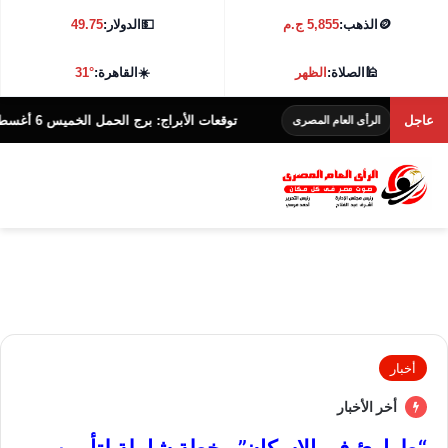
🪙
الذهب:
5,855 ج.م
💵
الدولار:
49.75
🕌
الصلاة:
الظهر
☀️
القاهرة:
31°
عاجل
توقعات الأبراج: برج الحمل الخميس 6 أغسطس
الرأى العام المصرى
الر
أخبار
أخر الأخبار