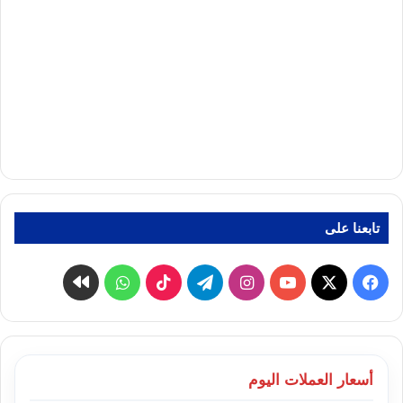
تابعنا على
‫X
فيسبوك
‫YouTube
انستقرام
تيلقرام
‫TikTok
واتساب
كواى
أسعار العملات اليوم