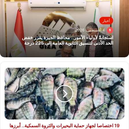
أخبار
4 أغسطس، 2026
استجابةً لأولياء الأمور.. محافظ الجيزة يقرر خفض
الحد الأدنى لتنسيق الثانوية العامة إلى 225 درجة
19
اختصاصا
لجهاز
حماية
البحيرات
والثروة
السمكية..
أبرزها
تطوير
حرفة
19 اختصاصا لجهاز حماية البحيرات والثروة السمكية.. أبرزها