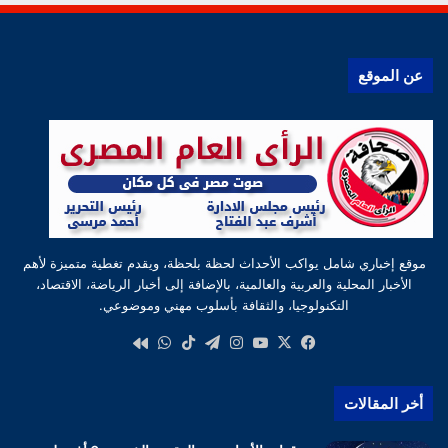
عن الموقع
موقع إخباري شامل يواكب الأحداث لحظة بلحظة، ويقدم تغطية متميزة لأهم
الأخبار المحلية والعربية والعالمية، بالإضافة إلى أخبار الرياضة، الاقتصاد،
التكنولوجيا، والثقافة بأسلوب مهني وموضوعي.
‫X
فيسبوك
‫YouTube
انستقرام
تيلقرام
‫TikTok
واتساب
كواى
أخر المقالات