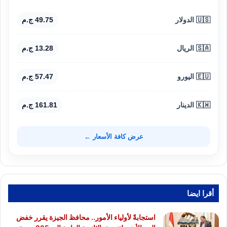
🇺🇸 الدولار
49.75 ج.م
🇸🇦 الريال
13.28 ج.م
🇪🇺 اليورو
57.47 ج.م
🇰🇼 الدينار
161.81 ج.م
عرض كافة الأسعار ←
أقرا ايضا
استجابةً لأولياء الأمور.. محافظ الجيزة يقرر خفض