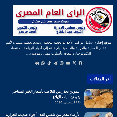
موقع إخباري شامل يواكب الأحداث لحظة بلحظة، ويقدم تغطية متميزة لأهم
الأخبار المحلية والعربية والعالمية، بالإضافة إلى أخبار الرياضة، الاقتصاد،
التكنولوجيا، والثقافة بأسلوب مهني وموضوعي.
‫X
فيسبوك
‫YouTube
انستقرام
تيلقرام
‫TikTok
واتساب
كواى
أخر المقالات
التموين تحذر من التلاعب بأسعار الخبز السياحي
وتوضح آليات الإبلاغ
7 أغسطس، 2026
الأرصاد تحذر من طقس الغد.. أجواء شديدة الحرارة