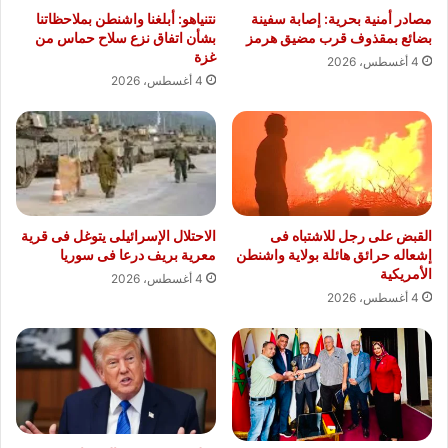
مصادر أمنية بحرية: إصابة سفينة
نتنياهو: أبلغنا واشنطن بملاحظاتنا
بضائع بمقذوف قرب مضيق هرمز
بشأن اتفاق نزع سلاح حماس من
غزة
4 أغسطس، 2026
4 أغسطس، 2026
القبض على رجل للاشتباه فى
الاحتلال الإسرائيلى يتوغل فى قرية
إشعاله حرائق هائلة بولاية واشنطن
معرية بريف درعا فى سوريا
الأمريكية
4 أغسطس، 2026
4 أغسطس، 2026