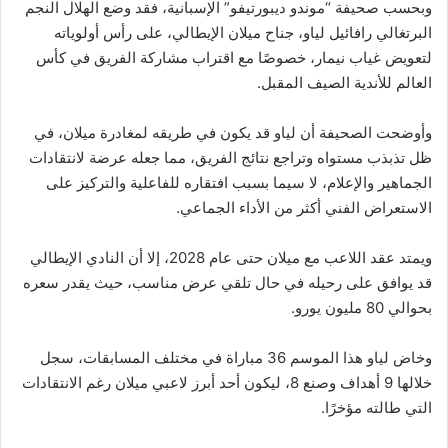
وبحسب صحيفة “موندو ديبورتيفو” الإسبانية، فقد وضع الهلال النجم
البرتغالي رافائيل لياو، جناح ميلان الإيطالي، على رأس أولوياته
لتعويض غياب نيمار، خصوصًا مع اقتراب مشاركة الفريق في كأس
العالم للأندية الصيف المقبل.
وأوضحت الصحيفة أن لياو قد يكون في طريقه لمغادرة ميلان، في
ظل تذبذب مستواه وتراجع نتائج الفريق، مما جعله عرضة لانتقادات
الجماهير والإعلام، لا سيما بسبب افتقاره للفاعلية والتركيز على
الاستعراض الفني أكثر من الأداء الجماعي.
ويمتد عقد اللاعب مع ميلان حتى عام 2028، إلا أن النادي الإيطالي
قد يوافق على رحيله في حال تلقي عرض مناسب، حيث يقدر سعره
بحوالي 80 مليون يورو.
وخاض لياو هذا الموسم 36 مباراة في مختلف المسابقات، سجل
خلالها 9 أهداف وصنع 8، ليكون أحد أبرز لاعبي ميلان رغم الانتقادات
التي طالته مؤخرًا.