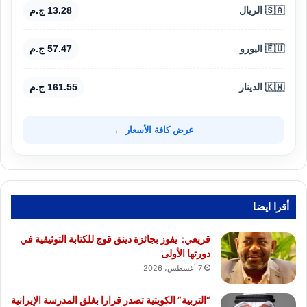
🇸🇦 الريال
13.28 ج.م
🇪🇺 اليورو
57.47 ج.م
🇰🇼 الدينار
161.55 ج.م
عرض كافة الأسعار ←
أقرا ايضا
قريعي: يفوز بجائزة دينق قوج للكتابة التوثيقية في
دورتها الأولى
7 أغسطس، 2026
“التربية” الكويتية تصدر قرارا بغلق المدرسة الإيرانية