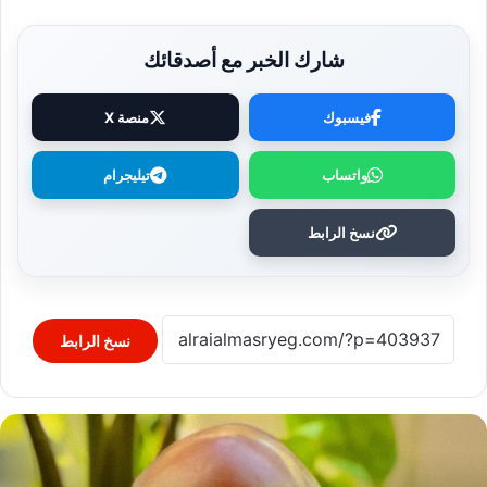
شارك الخبر مع أصدقائك
فيسبوك
منصة X
واتساب
تيليجرام
نسخ الرابط
نسخ الرابط