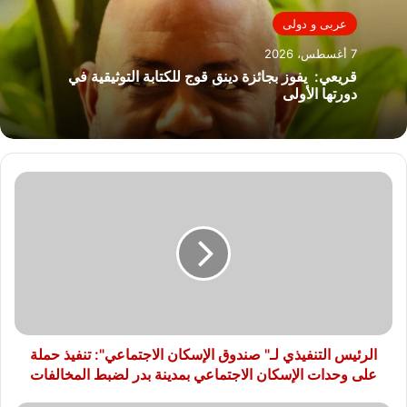
عربى و دولى
7 أغسطس، 2026
قريعي: يفوز بجائزة دينق قوج للكتابة التوثيقية في
دورتها الأولى
الرئيس
التنفيذي
لـ"
صندوق
الإسكان
الاجتماعي":
تنفيذ
حملة
على
وحدات
الرئيس التنفيذي لـ" صندوق الإسكان الاجتماعي": تنفيذ حملة
الإسكان
على وحدات الإسكان الاجتماعي بمدينة بدر لضبط المخالفات
الاجتماعي