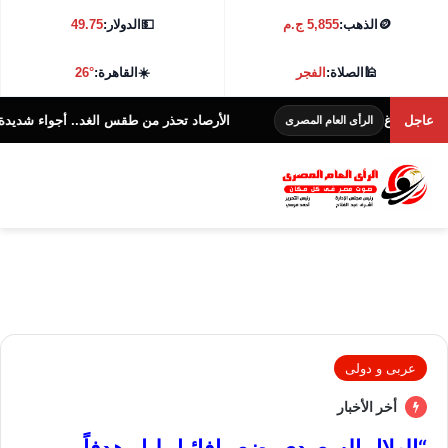
🪙
الذهب:
5,855 ج.م
💵
الدولار:
49.75
🕌
الصلاة:
الفجر
☀️
القاهرة:
26°
لاغ
عاجل
الأرصاد تحذر من طقس الغد.. أجواء شديدة الحرارة و38 درجة بالقاه
الرأى العام المصرى
عربى و دولى
أخر الأخبار