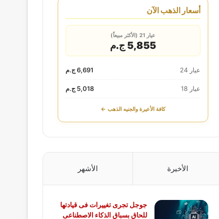
أسعار الذهب الآن
عيار 21 (الأكثر مبيعاً)
5,855 ج.م
عيار 24
6,691 ج.م
عيار 18
5,018 ج.م
كافة الأعيرة والجنيه الذهب ←
الأخيرة
الأشهر
جوجل تجرى تغييرات فى قيادتها
للحاق بسباق الذكاء الاصطناعى