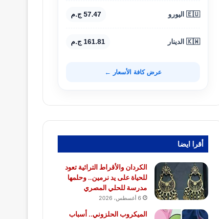
🇪🇺 اليورو
57.47 ج.م
🇰🇼 الدينار
161.81 ج.م
عرض كافة الأسعار ←
أقرا ايضا
الكردان والأقراط التراثية تعود
للحياة على يد نرمين.. وحلمها
مدرسة للحلي المصري
6 أغسطس، 2026
الميكروب الحلزوني.. أسباب