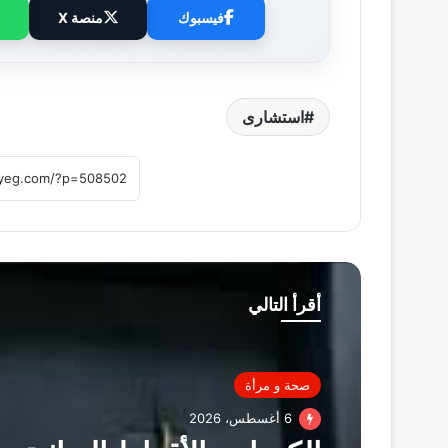
فيسبوك
منصة X
استشارى
أقرأ التالي
صحة و مرأة
6 أغسطس، 2026