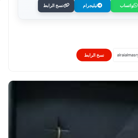
واتساب
تيليجرام
نسخ الرابط
الكردان والأقراط التراثية تعود للحياة على يد
نرمين.. وحلمها مدرسة للحلي المصري
الميكروب الحلزوني.. أسباب الإصابة
والأعراض وطرق الحماية منه
نسخ الرابط
ثورة في لقاحات الإنفلونزا.. FDA توافق
على لقاح يعتمد تقنية mRNA
مقارنة غذائية بين البيض المسلوق والجبنة
القريش.. أيهما أكثر فائدة للقلب؟
كيف حافظ سلمان خان على لياقته وخسر
16 كيلو؟ تفاصيل نظامه الجديد