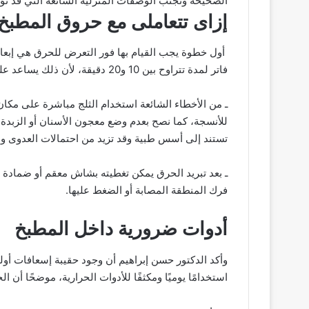
الصحيحة وتجنب الوصفات المنزلية الشائعة التي قد ت
إزاى تتعاملى مع حروق المطبخ
أول خطوة يجب القيام بها فور التعرض للحرق هي إبعاد 
فاتر لمدة تتراوح بين 10 و20 دقيقة، لأن ذلك يساعد على خفض حرارة الجلد ومنع امتداد الضرر إلى الطبقات الأعمق.
ـ من الأخطاء الشائعة استخدام الثلج مباشرة على مكا
للأنسجة، كما نصح بعدم وضع معجون الأسنان أو الزبدة 
تستند إلى أسس طبية وقد تزيد من احتمالات العدوى وال
ـ بعد تبريد الحرق يمكن تغطيته بشاش معقم أو ضمادة 
فرك المنطقة المصابة أو الضغط عليها.
أدوات ضرورية داخل المطبخ
وأكد الدكتور حسن إبراهيم أن وجود حقيبة إسعافات أو
استخدامًا يوميًا ومكثفًا للأدوات الحرارية، موضحًا أن 