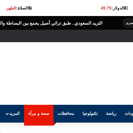
💵
الدولار:
49.75
🕌
الصلاة:
الظهر
لسعودي.. طبق تراثي أصيل يجمع بين البساطة والنكهة الغنية
الرأى العام المص
داث
رياضة
تكنولوجيا
محافظات
صحة و مرأة
المزيد