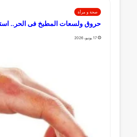
صحة و مرأة
حروق ولسعات المطبخ فى الحر.. است
17 يونيو، 2026