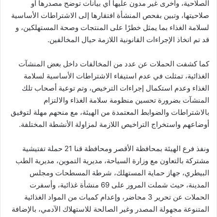
الصلاحية، وأخرى غير مدون عليها أي بيانات توضح مصدرها أو
صلاحيتها، وتبين بفحص المنشأة افتقارها إلى الاشتراطات الأساسية
لسلامة الغذاء بما يمثل خطرًا على المنتجات وصحة المستهلكين، و
قد تم اتخاذ الإجراءات القانونية اللازمة حيال المخالفين.
كما كشفت الحملات عن عدد من المخالفات داخل بعض المنشآت
الغذائية، تمثلت في عدم استيفاء الاشتراطات الأساسية لسلامة
الغذاء وعدم استكمال إجراءات الترخيص، وتم توعية أصحاب تلك
المنشآت بضرورة تحسين منظومة سلامة الغذاء والالتزام
بالاشتراطات والضوابط المعتمدة من الهيئة، مع منحهم مهلة لتوفيق
أوضاعهم واستخراج التراخيص اللازمة لمزاولة الأنشطة المختلفة.
ونفذ فرع الهيئة بمحافظة الأقصر ومحافظة قنا 21 حملة تفتيشية
مشتركة بالتعاون مع وزارة السياحة، مديرية التموين، مديرية الطب
البيطري، جهاز حماية المستهلك، شرطة المسطحات ومجلس
المدينة، حيث شملت المرور على 69 منشأة غذائية، وأسفرت
الحملات عن تحرير 3 محاضر، وإعدام كميات من المواد الغذائية
المتنوعة مجهولة المصدر وغير الصالحة للاستهلاك الآدمي، بالإضافة