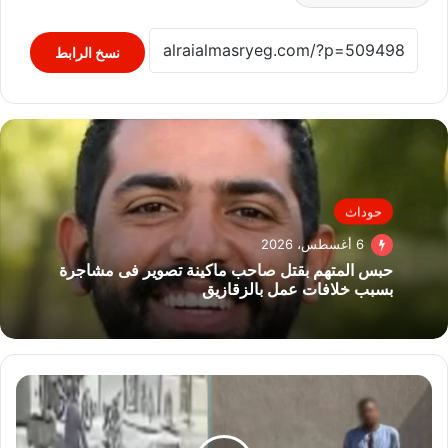
نسخ الرابط
حوداث
6 أغسطس، 2026
حبس المتهم بقتل صاحب ماكينة تصوير فى مشاجرة
بسبب خلافات عمل بالزقازيق
القبض
على
لص
وراء