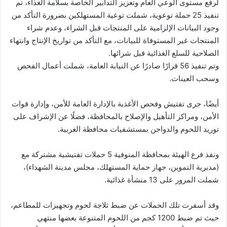
لرفع مستوى الوعي العام وتعزيز التدابير الخاصة بسلامة الغذاء، تم
تنفيذ 25 حملة توعوية، شملت توعية المستهلكين بضرورة التأكد من
وجود البيانات الإلزامية على المنتجات قبل الشراء، وعدم شراء
المنتجات غير المستوفاة للبيانات، مع التأكد من تواريخ الإنتاج وانتهاء
الصلاحية للسلع الغذائية قبل شرائها.
وتم تنفيذ 56 قرارًا صادرًا عن النيابة العامة، شملت أعمال الفحص
وسحب العينات.
أيضًا، جرى تفتيش وفحص الأغذية بالإدارة العامة للأمن، وإدارة قوات
الأمن، ومراكز التأهيل والإصلاح بالمحافظة، فضلًا عن الإشراف على
توريد اللحوم والدواجن بمستشفيات محافظة الغربية.
ونفذ فرع الهيئة بمحافظة المنوفية 5 حملات تفتيشية مشتركة مع
(مديرية التموين، جهاز حماية المستهلك، مجلس مدينة الشهداء)،
شملت المرور على 13 منشأة غذائية.
وقد أسفرت تلك الحملات عن ضبط ثلاجة لحوم وتجهيزات للمطاعم،
حيث تم ضبط 1200 كجم من اللحوم المتنوعة بعضها منتهي