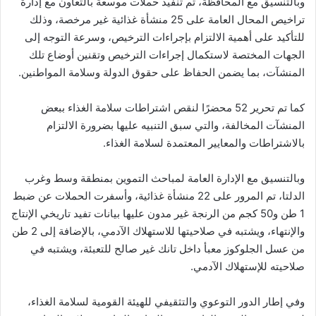
وبالتنسيق مع المحافظة، تم تنفيذ حملات موسعة بالتعاون مع إدارة
تراخيص المحال العامة على 25 منشأة غذائية غير مرخصة، وذلك
للتأكيد على أهمية الالتزام بإجراءات الترخيص، وسرعة التوجه إلى
الجهات المختصة لاستكمال إجراءات الترخيص وتقنين أوضاع تلك
المنشآت، بما يضمن الحفاظ على حقوق الدولة وسلامة المواطنين.
كما تم تحرير 52 محضرًا لنقص اشتراطات سلامة الغذاء ببعض
المنشآت المخالفة، والتي سبق التنبيه عليها بضرورة الالتزام
بالاشتراطات والمعايير المعتمدة لسلامة الغذاء.
وبالتنسيق مع الإدارة العامة لمباحث التموين بمنطقة وسط وغرب
الدلتا، تم المرور على 22 منشأة غذائية، وأسفرت الحملات عن ضبط
1 طن و50 كجم من الرنجة غير مدون عليها بيانات تفيد تاريخي الإنتاج
والإنتهاء، ويشتبه في صلاحيتها للاستهلاك الآدمي، بالإضافة إلى 2 طن
من عسل الجلوكوز معبأ داخل تانك غير صالح للتعبئة، ويشتبه في
صلاحيته للإستهلاك الآدمي.
وفي إطار الدور التوعوي والتثقيفي للهيئة القومية لسلامة الغذاء،