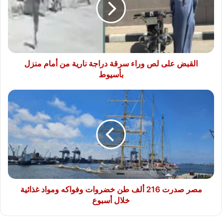
سرقة
دراجة
نارية
من
أمام
منزل
القبض على لص وراء سرقة دراجة نارية من أمام منزل
بأسيوط
بأسيوط
مصر
صدرت
216
ألف
طن
خضروات
وفواكه
ومواد
غذائية
خلال
مصر صدرت 216 ألف طن خضروات وفواكه ومواد غذائية
أسبوع
خلال أسبوع