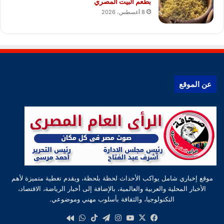
بطعم البيت المصري
8 أغسطس، 2026
عن الموقع
موقع إخباري شامل يواكب الأحداث لحظة بلحظة، ويقدم تغطية متميزة لأهم
الأخبار المحلية والعربية والعالمية، بالإضافة إلى أخبار الرياضة، الاقتصاد،
التكنولوجيا، والثقافة بأسلوب مهني وموضوعي.
‫X
فيسبوك
‫YouTube
انستقرام
تيلقرام
‫TikTok
واتساب
كواى