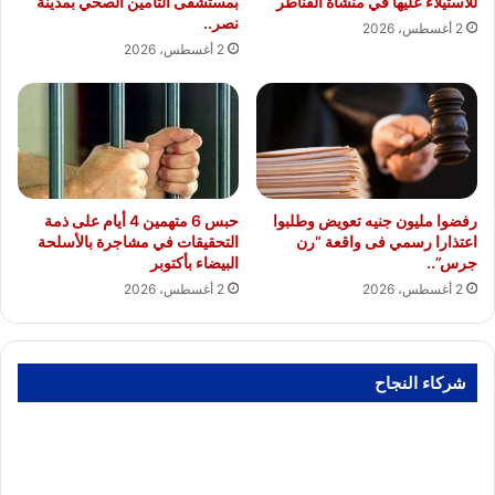
للاستيلاء عليها في منشأة القناطر
بمستشفى التأمين الصحي بمدينة
نصر..
2 أغسطس، 2026
2 أغسطس، 2026
رفضوا مليون جنيه تعويض وطلبوا
حبس 6 متهمين 4 أيام على ذمة
اعتذارا رسمي فى واقعة “رن
التحقيقات في مشاجرة بالأسلحة
جرس”..
البيضاء بأكتوبر
2 أغسطس، 2026
2 أغسطس، 2026
شركاء النجاح