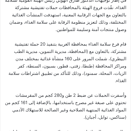
في إطار توجيهات الدكتور طارق الهوبي رئيس الهيئة القومية لسلامة
الغذاء، نفّذت فروع الهيئة بالمحافظات حملات تفتيشية مشتركة
بالتعاون مع الجهات الرقابية المعنية، استهدفت المنشآت الغذائية
المختلفة، وذلك لتعزيز منظومة الرقابة على سلامة الغذاء، وضمان
وصول منتجات آمنة وسليمة للمواطنين.
قام فرع سلامة الغذاء بمحافظة الغربية بتنفيذ 20 حملة تفتيشية
مشتركة، بالتعاون مع (المحافظة، مديرية التموين، مديرية الطب
البيطري)، شملت المرور على 160 منشأة غذائية بمختلف مدن
ومراكز المحافظة (طنطا، زفتى، قطور، بسيون، السنطة، كفر
الزيات، المحلة، سمنود)، وذلك للتأكد من تطبيق اشتراطات سلامة
الغذاء.
وأسفرت الحملات عن ضبط 2 طن و280 كجم من المقرمشات
تحتوي على صبغة غير مصرح باستخدامها، بالإضافة إلى 161 كجم من
المواد الغذائية المنتهية الصلاحية وغير الصالحة للاستهلاك الآدمي
(سناكس، توابل، أجبان).