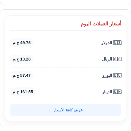
أسعار العملات اليوم
🇺🇸 الدولار
49.75 ج.م
🇸🇦 الريال
13.28 ج.م
🇪🇺 اليورو
57.47 ج.م
🇰🇼 الدينار
161.55 ج.م
عرض كافة الأسعار ←