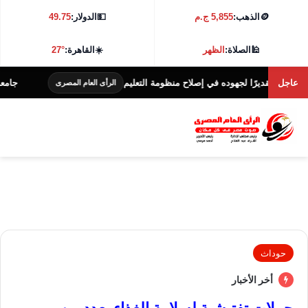
🪙
الذهب:
5,855 ج.م
💵
الدولار:
49.75
🕌
الصلاة:
الظهر
☀️
القاهرة:
27°
عاجل
يرًا لجهوده في إصلاح منظومة التعليم
جامعة كفر الشيخ تطلق هاكا
الرأى العام المصرى
حوداث
أخر الأخبار