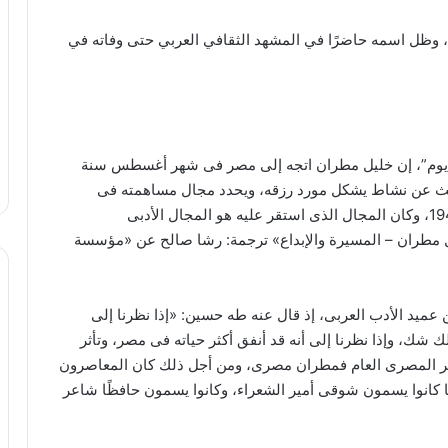
أصدر مطران ديوانه الشعري في أربعة أجزاء عام 1908، وظل اسمه حاضرًا في المشهد الثقافي العربي حتى وفاته في
 يوم”، إن خليل مطران اتجه إلى مصر فى شهر أغسطس سنة
 البحث عن نشاط يشكل مورد رزقه، ويحدد مجال مساهمته فى
المجتمع الذى سيعيش فيه بصفة مستمرة حتى عام 1949، وكان المجال الذى استقر عليه هو المجال الأدبى
ل مطران – المسيرة والإبداع» ترجمة: رشا صالح عن «مؤسسة
ميد الأدب العربى، إذ قال عنه طه حسين: «إذا نظرنا إلى
 شك، وإذا نظرنا إلى أنه قد أنفق أكثر حياته فى مصر، وتأثر
لتأثر المصرى العام فمطران مصرى، ومن أجل ذلك كان المعاصرون
كانوا يسمون شوقى أمير الشعراء، وكانوا يسمون حافظًا شاعر