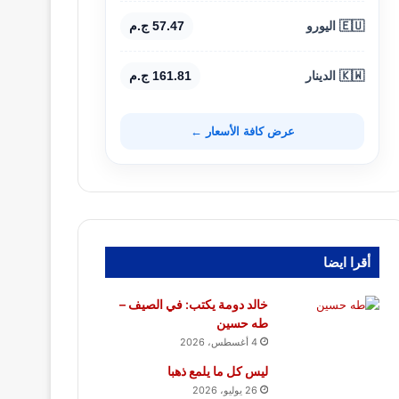
🇪🇺 اليورو
57.47 ج.م
🇰🇼 الدينار
161.81 ج.م
عرض كافة الأسعار ←
أقرا ايضا
خالد دومة يكتب: في الصيف –
طه حسين
4 أغسطس، 2026
ليس كل ما يلمع ذهبا
26 يوليو، 2026