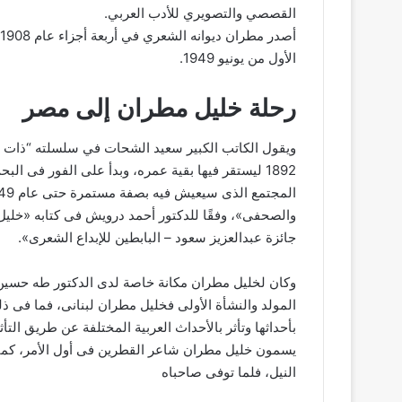
القصصي والتصويري للأدب العربي.
الأول من يونيو 1949.
رحلة خليل مطران إلى مصر
ويقول الكاتب الكبير سعيد الشحات في سلسلته “ذات
1892 ليستقر فيها بقية عمره، وبدأ على الفور فى
والصحفى»، وفقًا للدكتور أحمد درويش فى كتابه «خلي
جائزة عبدالعزيز سعود – البابطين للإبداع الشعرى».
وكان لخليل مطران مكانة خاصة لدى الدكتور طه حسين ع
المولد والنشأة الأولى فخليل مطران لبنانى، فما فى ذلك
بأحداثها وتأثر بالأحداث العربية المختلفة عن طريق ا
يسمون خليل مطران شاعر القطرين فى أول الأمر، كما 
النيل، فلما توفى صاحباه