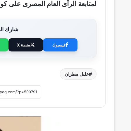
لمتابعة الرأى العام المصرى على ك
شارك الخ
فيسبوك
منصة X
خليل مطران
أقرأ التالي