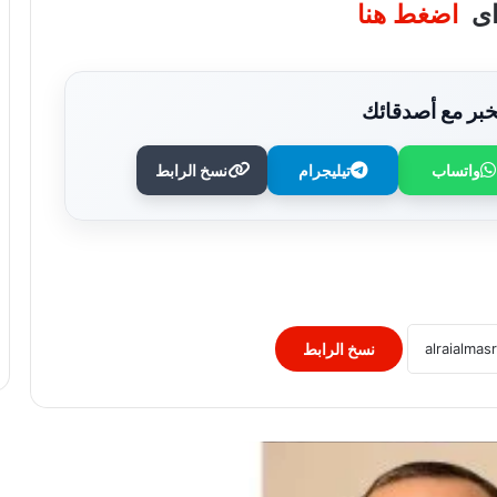
واى
اضغط هنا
بر مع أصدقائك
واتساب
تيليجرام
نسخ الرابط
خالد دومة يكتب: في الصيف – طه حسين
ليس كل ما يلمع ذهبا
نسخ الرابط
شلل الأطفال.. مرض يمكن الوقاية منه
بالتطعيم والكشف المبكر
الحياة دروس وتجارب تصنع الإنسان