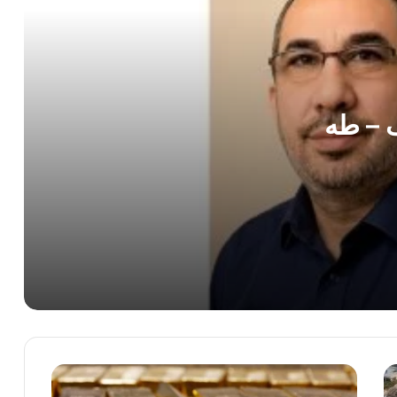
قيمة الحياة كيف نحول الأيام العادية إلى
لحظات مليئة بالمعنى؟
 – طه
الحياة رحلة لا تتكرر كيف نصنع معنى حقيقيًا
لأيامنا؟
أسرار الحياة السعيدة كيف يعيش الإنسان
بتوازن وراحة نفسية؟
فن الحياة كيف نصنع أيامًا أكثر هدوءًا
وسعادة؟
الحروب أخطر على المناخ من المصانع
آخر
والسيارات.. حقيقة يتجاهلها العالم
تحديث