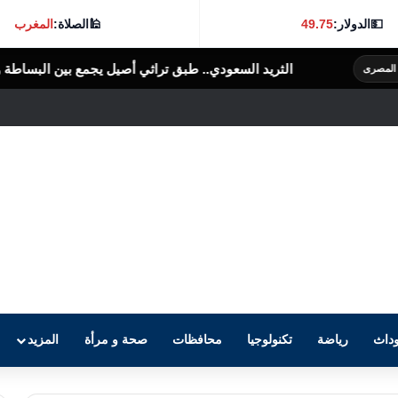
💵
الدولار:
49.75
🕌
الصلاة:
المغرب
يد السعودي.. طبق تراثي أصيل يجمع بين البساطة والنكهة الغنية
الرأى العام
داث
رياضة
تكنولوجيا
محافظات
صحة و مرأة
المزيد