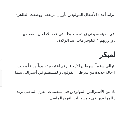
ة نُشرت عام 2017 قد حذرت من تزايد أعداد الأطفال المولودين بأوزان مرتفعة، ووصفت الظاهرة
كثر من 3 آلاف امرأة حامل في مدينة سيدني زيادة ملحوظة في عدد الأطفال المصنفين
 عند الولادة.
لمبكر
ات، يتم تشخيص أكثر من 1800 شاب أسترالي سنوياً بسرطان الأمعاء، رغم اعتباره تقليدياً مرضاً يصيب
كبار السن، وفي عام 2025، تم تسجيل أكثر من 14,780 حالة جديدة من سرطان القولون والمستقيم في أستراليا، بينما
ء بين الأستراليين المولودين في تسعينيات القرن الماضي تزيد
ص المولودين في خمسينيات القرن الماضي.