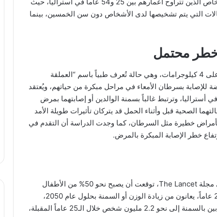
يُعد سرطان الأمعاء من أكثر أنواع السرطان فتكاً بالأشخاص الذين تتراوح أعمارهم بين 25 و54 عاماً في أستراليا، حيث
حالات التي يتم تشخيصها لدى الأشخاص دون سن الخمسين، بينما
ل خطر محتمل
وأظهرت الدراسة أن الأطفال الذين يولدون بوزن يزيد على 4 كيلوجرامات، وهي حالة تُعرف طبياً باسم “العملقة
Foe، قد يكونون أكثر عرضة للإصابة بسرطان الأمعاء في مراحل مبكرة من حياتهم، ويُعتقد
 ما يصل إلى 10% من المواليد في أستراليا، وترتبط غالباً بسمنة الوالدين أو إصابتهما بمرض
تهما الصحية قبل وأثناء الحمل قد يتركان تأثيرات طويلة الأمد
ة بأمراض خطيرة مثل السرطان، كما وجدت الدراسة أن التقدم في
ارتفاع خطر الإصابة المبكرة بالمرض.
وتأتي هذه النتائج بالتزامن مع دراسة عالمية نُشرت في مجلة The Lancet، توقعت أن يصبح نحو 50% من الأطفال
والشباب في أستراليا، الذين تتراوح أعمارهم بين 5 و24 عاماً، يعانون من زيادة الوزن أو السمنة بحلول عام 2050،
وتوقعت الدراسة أن يصل عدد الأطفال والشباب المصابين بالسمنة إلى نحو 2.2 مليون شخص خلال الـ25 عاماً المقبلة،