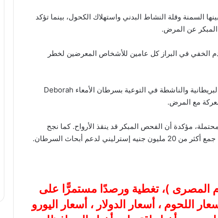
ها السمنة وقلة النشاط البدني واستهلاك الكحول، بينما تؤكد
لمبكر عن المرض.
الدم الخفي في البراز كل عامين للأشخاص المعرضين لخطر
وتأتي هذه الدراسة بعد أربع سنوات من وفاة الصحفية البريطانية والناشطة في التوعية بسرطان الأمعاء Deborah
حتملة، مؤكدة أن الفحص المبكر قد ينقذ الأرواح. كما نجح
ام المصرى
)، تغطية ورصدًا مستمرًّا على
هب، أسعار اللحوم ، أسعار الدولار ، أسعار اليورو