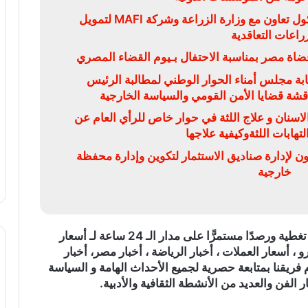
البنك الزراعي المصري يوقع بروتوكول تعاون مع وزارة الزراعة وشركة MAFI لتمويل
زراعات التعاقدية
ضاة مصر بمناسبة الاحتفال بـيوم القضاء المصري
بة مجلس أمناء الحوار الوطني لمطالبة الرئيس
ناقشة قضايا الأمن القومي والسياسة الخارجية
سنان و علاج اللثة في حوار خاص للرأي العام عن
تهابات اللثةوكيفية علاجها
ون لإدارة صناديق الاستثمار لتكوين وإدارة محفظة
خارجية
)، تغطية ورصدًا مستمرًّا على مدار الـ 24 ساعة لـ أسعار
و ، أسعار العملات ، أخبار الرياضة ، أخبار مصر، أخبار
 فريقنا بمتابعة حصرية لجميع الأحداث الهامة و السياسة
ر الفن والعديد من الأنشطة الثقافية والأدبية.