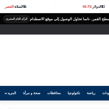
💵
الدولار:
49.75
🕌
الصلاة:
العصر
ول الوصول إلى موقع الاصطدام
لبنان: إصابة 8 أشحاص فى غارة إسرائيلية على بلدة ب
الرأى العام المصرى
داث
رياضة
تكنولوجيا
محافظات
صحة و مرأة
المزيد