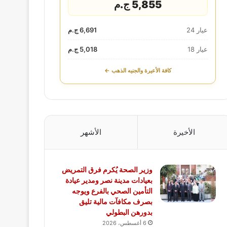
5,855 ج.م
عيار 24
6,691 ج.م
عيار 18
5,018 ج.م
كافة الأعيرة والجنيه الذهب ←
الأخيرة
الأشهر
وزير الصحة يُكرم فرق التمريض
بعيادات مدينة نصر ومدير عيادة
التأمين الصحي بالفرع ويوجه
بصرف مكافآت مالية تليق
بدورهن البطولي
6 أغسطس، 2026