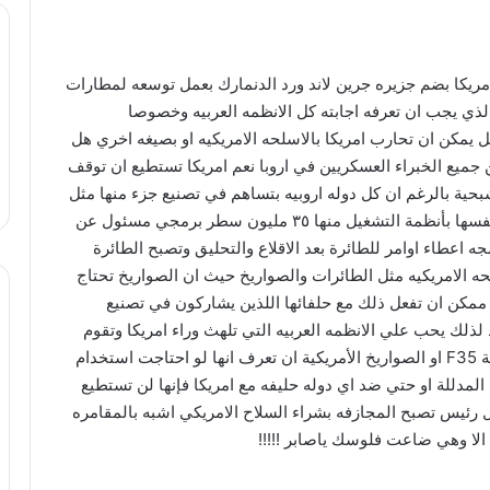
fin خطير جدا بعد تهديد امريكا بضم جزيره جرين لاند ورد الدنمارك بعمل توسعه لمطارات
 هنا تم طرح السؤال الذي يجب ان تعرفه اجابته كل الانظمه العربيه وخصوصا
 يمكن ان تحارب امريكا بالاسلحه الامريكيه او بصيغه اخري هل
جميع الخبراء العسكريين في اروبا نعم امريكا تستطيع ان توقف
مل اسلحتها وعلي سبيل المثال طائره f35 الشبحية بالرغم ان كل دوله اروبيه بتساهم في تصنيع جزء منها مثل
الذيل والجناح و الزعانف وغيرها الا ان امريكا تحتفظ لنفسها بأنظمة التشغيل منها ٣٥ مليون سطر برمجي مسئول عن
 اعطاء اوامر للطائرة بعد الاقلاع والتحليق وتصبح الطائرة
 الامريكيه مثل الطائرات والصواريخ حيث ان الصواريخ تحتاج
ذا كانت امريكا ممكن ان تفعل ذلك مع حلفائها اللذين يشاركون في تصنيع
 لذلك يحب علي الانظمه العربيه التي تلهث وراء امريكا وتقوم
بعمل اي شئ في نظير الحصول علي الطائرات الشبحية F35 او الصواريخ الأمريكية ان تعرف انها لو احتاجت استخدام
المدللة او حتي ضد اي دوله حليفه مع امريكا فإنها لن تستطيع
رئيس تصبح المجازفه بشراء السلاح الامريكي اشبه بالمقامره
الا وهي ضاعت فلوسك ياصابر !!!!!