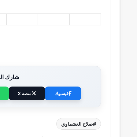
شارك الخ
فيسبوك
منصة X
صلاح العشماوي