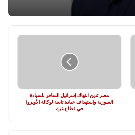
فن الحياة كيف نصنع أيامًا أكثر هدوءًا
وسعادة؟
الحروب أخطر على المناخ من المصانع
مصر
والسيارات.. حقيقة يتجاهلها العالم
تدين
انتهاك
إسرائيل
هدى العراقى تكتب: مسجد مصر.. حين
السافر
تتحول العمارة إلى رسالة حضارية
للسيادة
السورية
واستهداف
عيادة
تابعة
مصر تدين انتهاك إسرائيل السافر للسيادة
لوكالة
السورية واستهداف عيادة تابعة لوكالة الأونروا
الأونروا
في قطاع غزة
في
قطاع
غزة