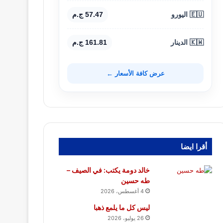
🇪🇺 اليورو
57.47 ج.م
🇰🇼 الدينار
161.81 ج.م
عرض كافة الأسعار ←
أقرا ايضا
خالد دومة يكتب: في الصيف –
طه حسين
4 أغسطس، 2026
ليس كل ما يلمع ذهبا
26 يوليو، 2026