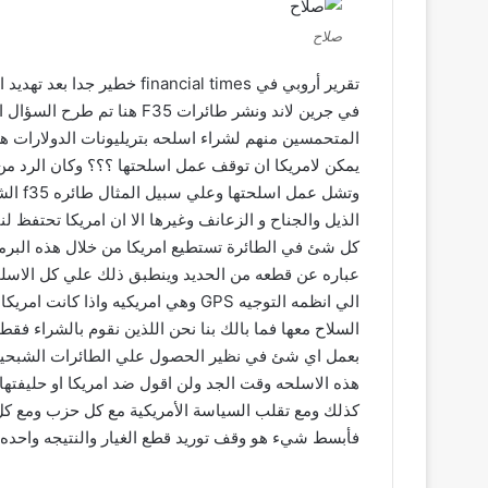
صلاح
تقرير أروبي في ancial times
في جرين لاند ونشر طائرات F35
المتحمسين منهم لشراء اسلحه بتريليونات الدولارات هل
يمكن لامريكا ان توقف عمل اسلحتها ؟؟؟ وكان الرد من 
وتشل ع
كل شئ في الطائرة تستطيع امريكا من خلال هذه البرمجه
عباره عن قطعه من الحديد وينطبق ذلك علي كل الاسلحه
الي انظمه التوجيه GPS وهي امريكيه وا
السلاح معها فما بالك بنا نحن اللذين نقوم بالشراء فقط
هذه الاسلحه وقت الجد ولن اقول ضد امريكا او حليفتها 
كذلك ومع تقلب السياسة الأمريكية مع كل حزب ومع كل 
فأبسط شيء هو وقف توريد قطع الغيار والنتيجه واحده 