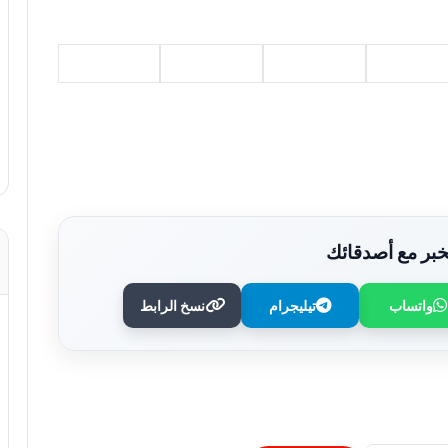
بر مع أصدقائك
واتساب
تيليجرام
نسخ الرابط
خالد دومة يكتب: في الصيف – طه حسين
ليس كل ما يلمع ذهبا