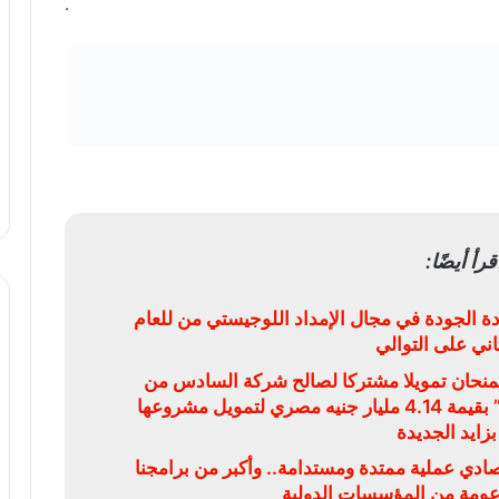
.
قرأ أيضًا:
ة الجودة في مجال الإمداد اللوجيستي من للعام
ثاني على التوالي
يمنحان تمويلا مشتركا لصالح شركة السادس من
أكتوبر للتنمية والاستثمار “سوديك” بقيمة 4.14 مليار جنيه مصري لتمويل مشروعها
بزايد الجديدة
قتصادي عملية ممتدة ومستدامة.. وأكبر من برامجنا
دعومة من المؤسسات الدولية