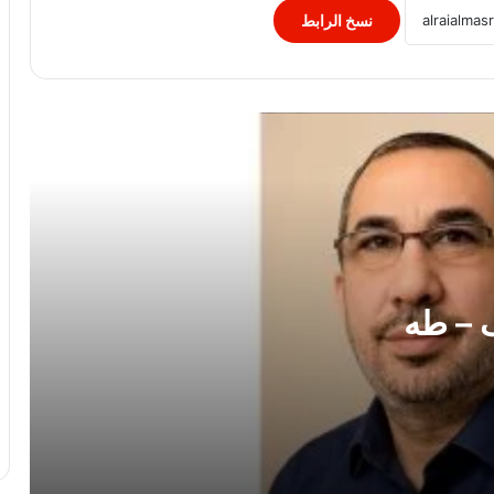
نسخ الرابط
شلل الأطفال.. مرض يمكن الوقاية منه
بالتطعيم والكشف المبكر
الحياة دروس وتجارب تصنع الإنسان
قيمة الحياة كيف نحول الأيام العادية إلى
لحظات مليئة بالمعنى؟
 – طه
الحياة رحلة لا تتكرر كيف نصنع معنى حقيقيًا
لأيامنا؟
أسرار الحياة السعيدة كيف يعيش الإنسان
بتوازن وراحة نفسية؟