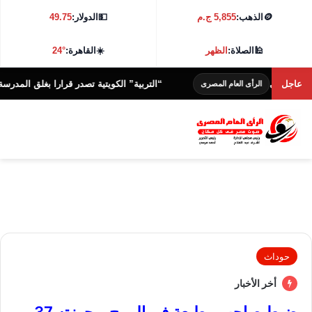
🪙
الذهب:
5,855 ج.م
💵
الدولار:
49.75
🕌
الصلاة:
الظهر
☀️
القاهرة:
24°
ى
عاجل
“التربية” الكويتية تصدر قرارا بغلق المدرسة الإيرانية
الرأى العام المصرى
حوداث
أخر الأخبار