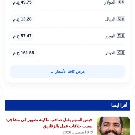
🇺🇸 الدولار
49.75 ج.م
🇸🇦 الريال
13.28 ج.م
🇪🇺 اليورو
57.47 ج.م
🇰🇼 الدينار
161.55 ج.م
عرض كافة الأسعار ←
أقرا ايضا
حبس المتهم بقتل صاحب ماكينة تصوير فى مشاجرة
بسبب خلافات عمل بالزقازيق
6 أغسطس، 2026