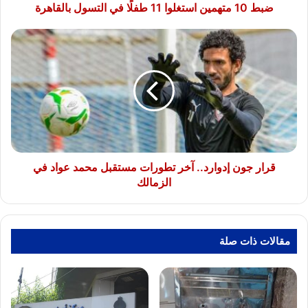
ضبط 10 متهمين استغلوا 11 طفلًا في التسول بالقاهرة
قرار
جون
إدوارد..
آخر
تطورات
مستقبل
محمد
عواد
في
الزمالك
قرار جون إدوارد.. آخر تطورات مستقبل محمد عواد في
الزمالك
مقالات ذات صلة