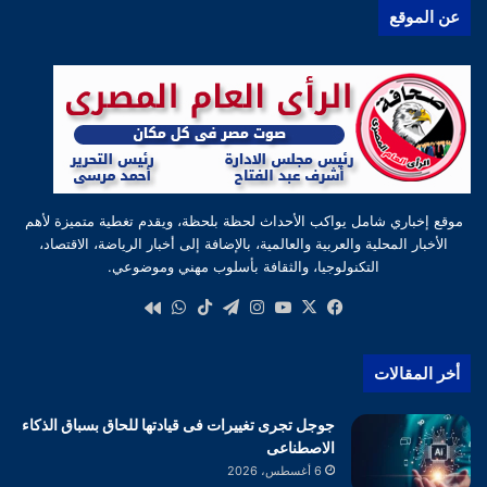
عن الموقع
موقع إخباري شامل يواكب الأحداث لحظة بلحظة، ويقدم تغطية متميزة لأهم
الأخبار المحلية والعربية والعالمية، بالإضافة إلى أخبار الرياضة، الاقتصاد،
التكنولوجيا، والثقافة بأسلوب مهني وموضوعي.
‫X
فيسبوك
‫YouTube
انستقرام
تيلقرام
‫TikTok
واتساب
كواى
أخر المقالات
جوجل تجرى تغييرات فى قيادتها للحاق بسباق الذكاء
الاصطناعى
6 أغسطس، 2026