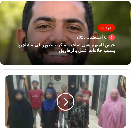
حوداث
6 أغسطس، 2026
حبس المتهم بقتل صاحب ماكينة تصوير فى مشاجرة
بسبب خلافات عمل بالزقازيق
ضبط
10
متهمين
استغلوا
11
طفلًا
في
التسول
بالقاهرة