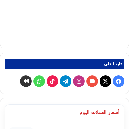
تابعنا على
‫X
فيسبوك
‫YouTube
انستقرام
تيلقرام
‫TikTok
واتساب
كواى
أسعار العملات اليوم