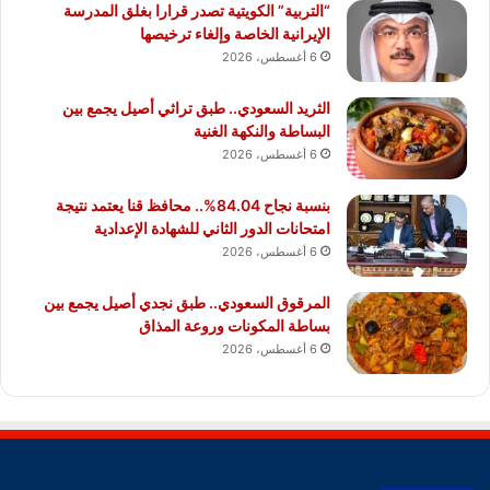
“التربية” الكويتية تصدر قرارا بغلق المدرسة
الإيرانية الخاصة وإلغاء ترخيصها
6 أغسطس، 2026
الثريد السعودي.. طبق تراثي أصيل يجمع بين
البساطة والنكهة الغنية
6 أغسطس، 2026
بنسبة نجاح 84.04%.. محافظ قنا يعتمد نتيجة
امتحانات الدور الثاني للشهادة الإعدادية
6 أغسطس، 2026
المرقوق السعودي.. طبق نجدي أصيل يجمع بين
بساطة المكونات وروعة المذاق
6 أغسطس، 2026